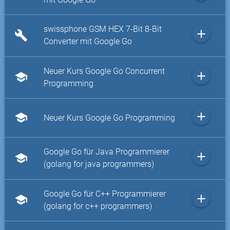
swissphone GSM HEX 7-Bit 8-Bit
add
build
Converter mit Google Go
Neuer Kurs Google Go Concurrent
add
school
Programming
add
school
Neuer Kurs Google Go Programming
Google Go für Java Programmierer
add
school
(golang for java programmers)
Google Go für C++ Programmierer
add
school
(golang for c++ programmers)