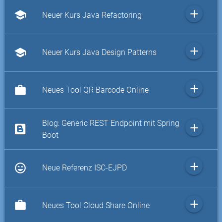
add
school
Neuer Kurs Java Refactoring
add
school
Neuer Kurs Java Design Patterns
add
work
Neues Tool QR Barcode Online
Blog: Generic REST Endpoint mit Spring
add
Boot
add
sentiment_very_satisfied
Neue Referenz ISC-EJPD
add
work
Neues Tool Cloud Share Online