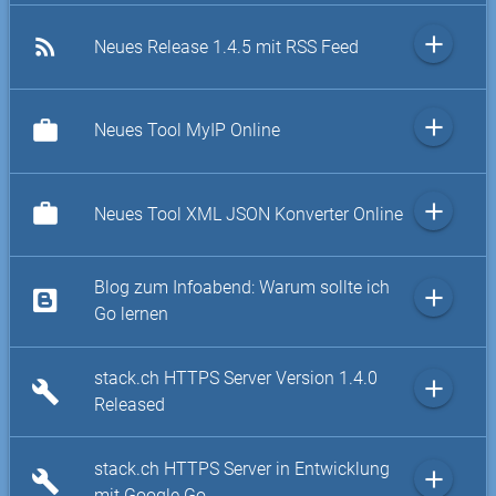
add
rss_feed
Neues Release 1.4.5 mit RSS Feed
add
work
Neues Tool MyIP Online
add
work
Neues Tool XML JSON Konverter Online
Blog zum Infoabend: Warum sollte ich
add
Go lernen
stack.ch HTTPS Server Version 1.4.0
add
build
Released
stack.ch HTTPS Server in Entwicklung
add
build
mit Google Go