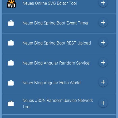
add
Neues Online SVG Editor Tool
add
work
Neuer Blog Spring Boot Event Timer
add
work
Neuer Blog Spring Boot REST Upload
add
work
Neuer Blog Angular Random Service
add
work
Neuer Blog Angular Hello World
Neues JSON Random Service Network
add
work
Tool