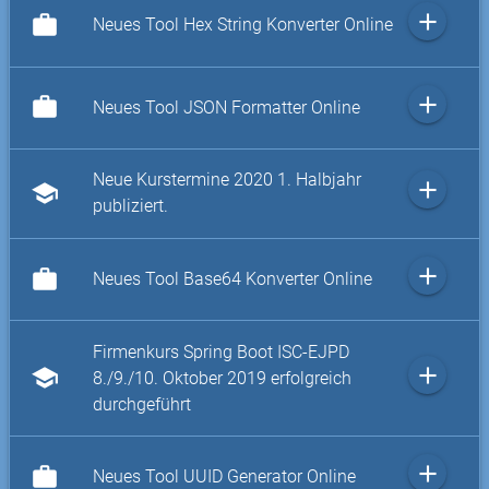
add
work
Neues Tool Hex String Konverter Online
add
work
Neues Tool JSON Formatter Online
Neue Kurstermine 2020 1. Halbjahr
add
school
publiziert.
add
work
Neues Tool Base64 Konverter Online
Firmenkurs Spring Boot ISC-EJPD
add
school
8./9./10. Oktober 2019 erfolgreich
durchgeführt
add
work
Neues Tool UUID Generator Online