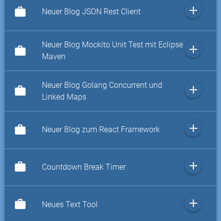
add
work
Neuer Blog JSON Rest Client
Neuer Blog Mockito Unit Test mit Eclipse
add
work
Maven
Neuer Blog Golang Concurrent und
add
work
Linked Maps
add
work
Neuer Blog zum React Framework
add
work
Countdown Break Timer
add
work
Neues Text Tool