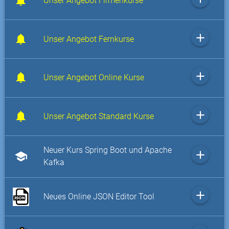
Unser Angebot Firmenkurse
add
Unser Angebot Fernkurse
add
Unser Angebot Online Kurse
add
Unser Angebot Standard Kurse
Neuer Kurs Spring Boot und Apache
add
school
Kafka
add
Neues Online JSON Editor Tool