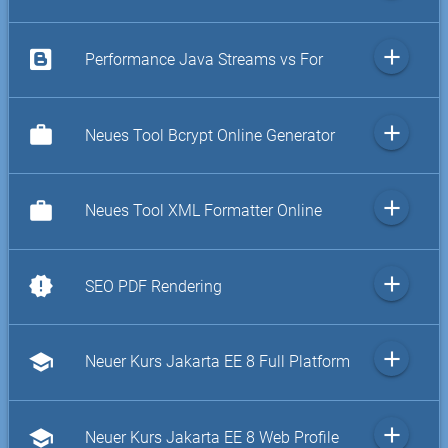
add
Performance Java Streams vs For
add
work
Neues Tool Bcrypt Online Generator
add
work
Neues Tool XML Formatter Online
add
new_releases
SEO PDF Rendering
add
school
Neuer Kurs Jakarta EE 8 Full Platform
add
school
Neuer Kurs Jakarta EE 8 Web Profile