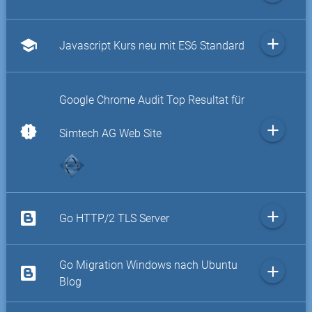
add
school
Javascript Kurs neu mit ES6 Standard
Google Chrome Audit Top Resultat für
add
new_releases
Simtech AG Web Site
add
Go HTTP/2 TLS Server
Go Migration Windows nach Ubuntu
add
Blog