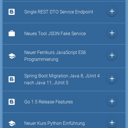
add
Single REST DTO Service Endpoint
add
work
Neues Tool JSON Fake Service
Neuer Fernkurs JavaScript ES6
add
school
Programmierung
Spring Boot Migration Java 8, JUnit 4
add
nach Java 11, JUnit 5
add
Go 1.5 Release Features
add
school
Neuer Kurs Python Einführung