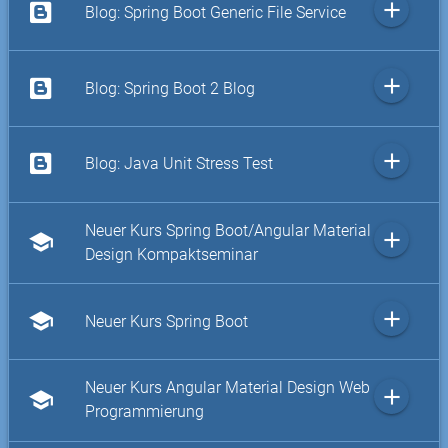
add
Blog: Spring Boot Generic File Service
add
Blog: Spring Boot 2 Blog
add
Blog: Java Unit Stress Test
Neuer Kurs Spring Boot/Angular Material
add
school
Design Kompaktseminar
add
school
Neuer Kurs Spring Boot
Neuer Kurs Angular Material Design Web
add
school
Programmierung