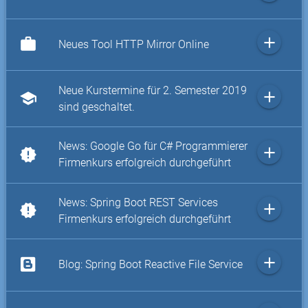
add
work
Neues Tool HTTP Mirror Online
Neue Kurstermine für 2. Semester 2019
add
school
sind geschaltet.
News: Google Go für C# Programmierer
add
new_releases
Firmenkurs erfolgreich durchgeführt
News: Spring Boot REST Services
add
new_releases
Firmenkurs erfolgreich durchgeführt
add
Blog: Spring Boot Reactive File Service