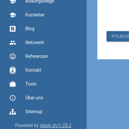
school
Bildungswege
school
Kursleiter
Blog
TITLECA
group
Netzwerk
sentiment_very_satisfied
Referenzen
contacts
Kontakt
work
Tools
info_outline
Über uns
Sitemap
Powered by
stack.ch/1.25.2