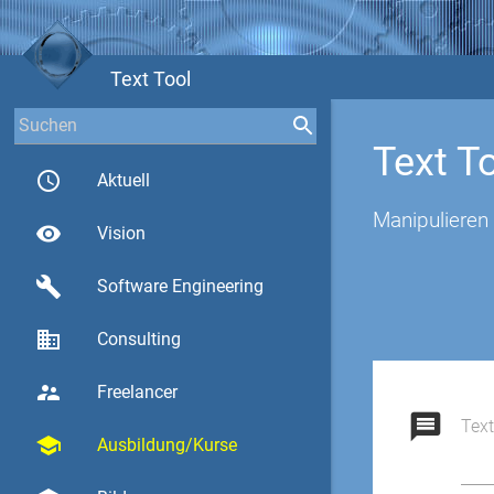
Text Tool
Text T
access_time
Aktuell
Manipulieren 
visibility
Vision
build
Software Engineering
business
Consulting
supervisor_account
Freelancer
message
Text
school
Ausbildung/Kurse