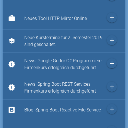
add
work
Neues Tool HTTP Mirror Online
Neue Kurstermine für 2. Semester 2019
add
school
sind geschaltet.
News: Google Go für C# Programmierer
add
new_releases
Firmenkurs erfolgreich durchgeführt
News: Spring Boot REST Services
add
new_releases
Firmenkurs erfolgreich durchgeführt
add
Blog: Spring Boot Reactive File Service