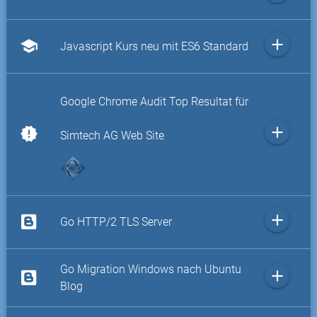
add
school
Javascript Kurs neu mit ES6 Standard
Google Chrome Audit Top Resultat für
add
new_releases
Simtech AG Web Site
add
Go HTTP/2 TLS Server
Go Migration Windows nach Ubuntu
add
Blog