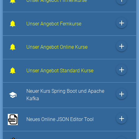
Unser Angebot Firmenkurse
add
Unser Angebot Fernkurse
add
Unser Angebot Online Kurse
add
Unser Angebot Standard Kurse
Neuer Kurs Spring Boot und Apache
add
school
Kafka
add
Neues Online JSON Editor Tool