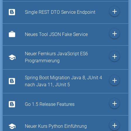
add
Single REST DTO Service Endpoint
add
work
Neues Tool JSON Fake Service
Neuer Fernkurs JavaScript ES6
add
school
Programmierung
Spring Boot Migration Java 8, JUnit 4
add
nach Java 11, JUnit 5
add
Go 1.5 Release Features
add
school
Neuer Kurs Python Einführung