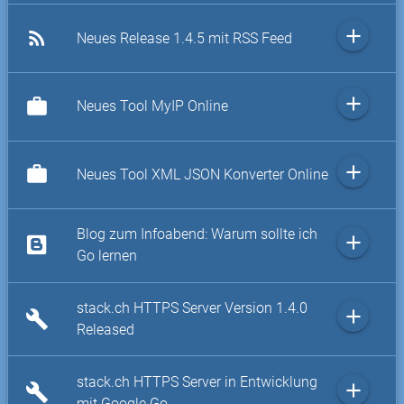
add
rss_feed
Neues Release 1.4.5 mit RSS Feed
add
work
Neues Tool MyIP Online
add
work
Neues Tool XML JSON Konverter Online
Blog zum Infoabend: Warum sollte ich
add
Go lernen
stack.ch HTTPS Server Version 1.4.0
add
build
Released
stack.ch HTTPS Server in Entwicklung
add
build
mit Google Go