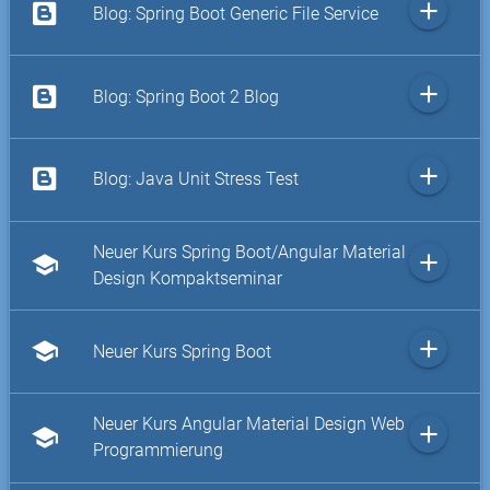
add
Blog: Spring Boot Generic File Service
add
Blog: Spring Boot 2 Blog
add
Blog: Java Unit Stress Test
Neuer Kurs Spring Boot/Angular Material
add
school
Design Kompaktseminar
add
school
Neuer Kurs Spring Boot
Neuer Kurs Angular Material Design Web
add
school
Programmierung