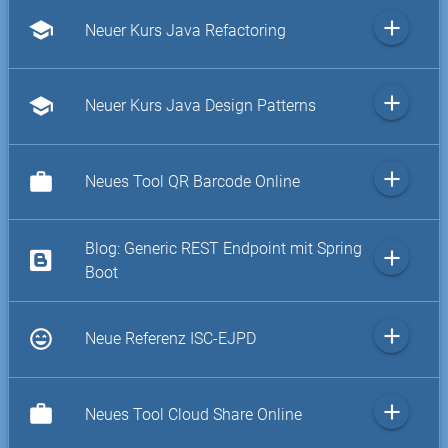
add
school
Neuer Kurs Java Refactoring
add
school
Neuer Kurs Java Design Patterns
add
work
Neues Tool QR Barcode Online
Blog: Generic REST Endpoint mit Spring
add
Boot
add
sentiment_very_satisfied
Neue Referenz ISC-EJPD
add
work
Neues Tool Cloud Share Online