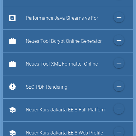
add
Performance Java Streams vs For
add
work
Neues Tool Bcrypt Online Generator
add
work
Neues Tool XML Formatter Online
add
new_releases
SEO PDF Rendering
add
school
Neuer Kurs Jakarta EE 8 Full Platform
add
school
Neuer Kurs Jakarta EE 8 Web Profile