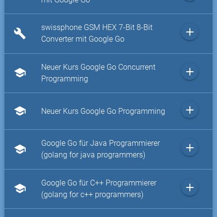
swissphone GSM HEX 7-Bit 8-Bit
add
build
Converter mit Google Go
Neuer Kurs Google Go Concurrent
add
school
Programming
add
school
Neuer Kurs Google Go Programming
Google Go für Java Programmierer
add
school
(golang for java programmers)
Google Go für C++ Programmierer
add
school
(golang for c++ programmers)