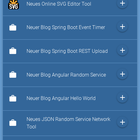
add
Neues Online SVG Editor Tool
add
work
Neuer Blog Spring Boot Event Timer
add
work
Neuer Blog Spring Boot REST Upload
add
work
Neuer Blog Angular Random Service
add
work
Neuer Blog Angular Hello World
Neues JSON Random Service Network
add
work
Tool