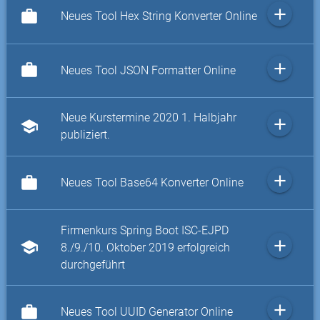
add
work
Neues Tool Hex String Konverter Online
add
work
Neues Tool JSON Formatter Online
Neue Kurstermine 2020 1. Halbjahr
add
school
publiziert.
add
work
Neues Tool Base64 Konverter Online
Firmenkurs Spring Boot ISC-EJPD
add
school
8./9./10. Oktober 2019 erfolgreich
durchgeführt
add
work
Neues Tool UUID Generator Online