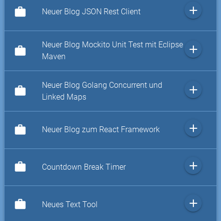
add
work
Neuer Blog JSON Rest Client
Neuer Blog Mockito Unit Test mit Eclipse
add
work
Maven
Neuer Blog Golang Concurrent und
add
work
Linked Maps
add
work
Neuer Blog zum React Framework
add
work
Countdown Break Timer
add
work
Neues Text Tool