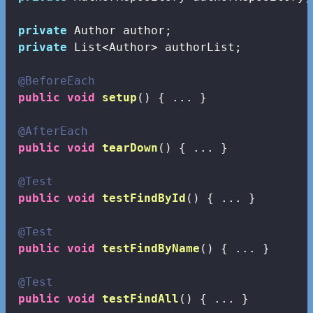
private
 Author author;

private
 List<Author> authorList;

@BeforeEach
public
void
setup
()
{ ... }

@AfterEach
public
void
tearDown
()
{ ... }

@Test
public
void
testFindById
()
{ ... }

@Test
public
void
testFindByName
()
{ ... }

@Test
public
void
testFindAll
()
{ ... }
