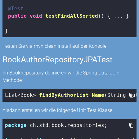
@Test
public
void
testFindAllSorted
()
{ ... }

}
Testen Sie via mvn clean install auf der Konsole.
BookAuthorRepositoryJPATest
Im BookRepository definieren wir die Spring Data Join
Methode:
List<Book> 
findByAuthorList_Name
(String aut
Alsdann erstellen wir die folgende Unit Test Klasse:
package
 ch.std.book.repositories;
