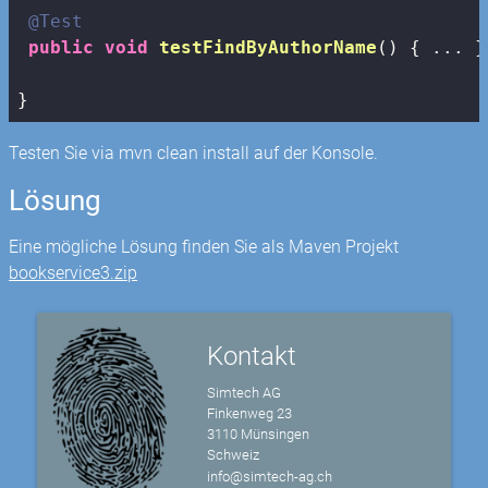
@Test
public
void
testFindByAuthorName
()
{ ... }

}
Testen Sie via mvn clean install auf der Konsole.
Lösung
Eine mögliche Lösung finden Sie als Maven Projekt
bookservice3.zip
Kontakt
Simtech AG
Finkenweg 23
3110 Münsingen
Schweiz
info@simtech-ag.ch