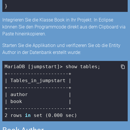
}
Integrieren Sie die Klasse Book in Ihr Projekt. In Eclipse
können Sie den Programmcode direkt aus dem Clipboard via
Paste hineinkopieren.
Starten Sie die Applikation und verifizeren Sie ob die Entity
Author in der Datenbank erstellt wurde:
MariaDB [jumpstart]> show tables;

| Tables_in_jumpstart |
| author              |
| book                |
2
 rows 
in
 set (
0
.
000
 sec)