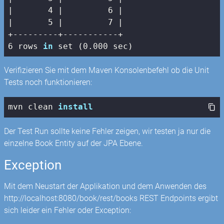
|
4
|         6 |
|       5 |
7
|

+---------+-----------+

6 rows 
in
 set (0.000 sec)
Verifizieren Sie mit dem Maven Konsolenbefehl ob die Unit
Tests noch funktionieren:
mvn clean 
install
Der Test Run sollte keine Fehler zeigen, wir testen ja nur die
einzelne Book Entity auf der JPA Ebene.
Exception
Mit dem Neustart der Applikation und dem Anwenden des
http://localhost:8080/book/rest/books REST Endpoints ergibt
sich leider ein Fehler oder Exception: