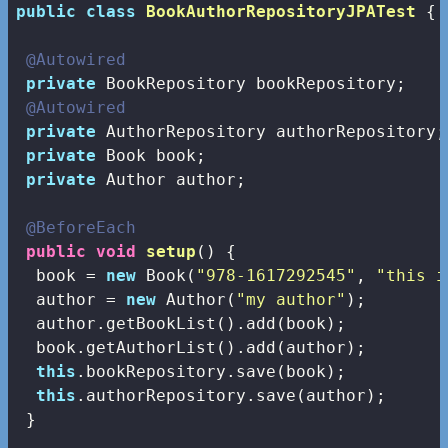
public
class
BookAuthorRepositoryJPATest
{

@Autowired
private
 BookRepository bookRepository;

@Autowired
private
 AuthorRepository authorRepository;

private
 Book book;

private
 Author author;

@BeforeEach
public
void
setup
()
{

  book = 
new
 Book(
"978-1617292545"
, 
"this i
  author = 
new
 Author(
"my author"
);

  author.getBookList().add(book);

  book.getAuthorList().add(author);

this
.bookRepository.save(book);

this
.authorRepository.save(author);

 }
