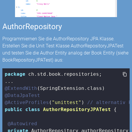
AuthorRepository
Programmiernen Sie die AuthorRepository JPA Klasse.
Erstellen Sie die Unit Test Klasse AuthorRepositoryJPATest
und testen Sie die Author Entity analog der Book Entity (siehe
BookRepositoryJPATest) aus:
package
 ch.std.book.repositories;

@ExtendWith
@DataJpaTest
@ActiveProfiles
(
"unittest"
) 
// alternativ k
public
class
AuthorRepositoryJPATest
{

@Autowired
private
 AuthorRepository authorRepository;
