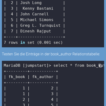
|  2 |
 Josh Long         
|

|
3
|  Kenny Bastani    |
|  4 |
 John Carnell      
|

|
5
| Michael Simons    |
|  6 |
 Greg L. Turnquist 
|

|
7
| Dinesh Rajput     |
7
 rows 
in
 set (
0
.
001
 sec)
Testen Sie die Einträge in der book_author Relationstabelle:
MariaDB [jumpstart]> select * from book_auth
| fk_book |
 fk_author 
|

+---------+-----------+

|
1
|         2 |
|       1 |
3
|

|
2
|         4 |
|       3 |
5
|
