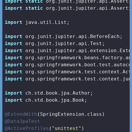
import
static
import
static
 org.junit.jupiter.api.Asserti
import
 java.util.List;

import
import
import
import
import
import
import
 org.springframework.test.context.jun
import
import
 ch.std.book.jpa.Book;

@ExtendWith
@DataJpaTest
@ActiveProfiles
(
"unittest"