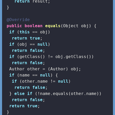
return
 result;

 }

@Override
public
boolean
equals
(Object obj)
{

if
 (
this
 == obj)

return
true
;

if
 (obj == 
null
)

return
false
;

if
 (getClass() != obj.getClass())

return
false
;

  Author other = (Author) obj;

if
 (name == 
null
) {

if
 (other.name != 
null
)

return
false
;

  } 
else
if
 (!name.equals(other.name))

return
false
;

return
true
;

 }
