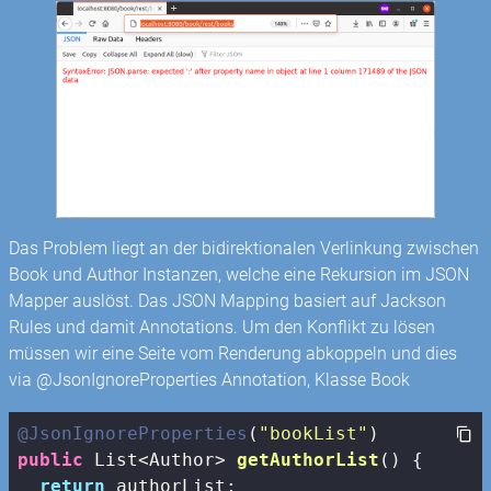
Das Problem liegt an der bidirektionalen Verlinkung zwischen
Book und Author Instanzen, welche eine Rekursion im JSON
Mapper auslöst. Das JSON Mapping basiert auf Jackson
Rules und damit Annotations. Um den Konflikt zu lösen
müssen wir eine Seite vom Renderung abkoppeln und dies
via @JsonIgnoreProperties Annotation, Klasse Book
@JsonIgnoreProperties
(
"bookList"
public
 List<Author> 
getAuthorList
()
{

return
 authorList;
