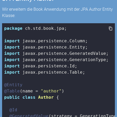
Wir erweitern die Book Anwendung mit der JPA Author Entity
Klasse:
package
 ch.std.book.jpa;

import
import
import
import
import
import
 javax.persistence.Table;

@Entity
@Table
(name = 
"author"
public
class
Author
{

@Id
@GeneratedValue
(strategy = GenerationType