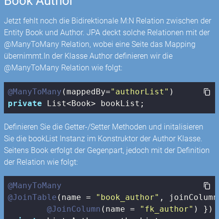
Book Author
Jetzt fehlt noch die Bidirektionale M:N Relation zwischen der
Entity Book und Author. JPA deckt solche Relationen mit der
@ManyToMany Relation, wobei eine Seite das Mapping
übernimmt.In der Klasse Author definieren wir die
@ManyToMany Relation wie folgt:
@ManyToMany
(mappedBy=
"authorList"
private
 List<Book> bookList;
Definieren Sie die Getter-/Setter Methoden und initalisieren
Sie die bookList Instanz im Konstruktor der Author Klasse.
Seitens Book erfolgt der Gegenpart, jedoch mit der Definition
der Relation wie folgt:
@ManyToMany
@JoinTable
(name = 
"book_author"
, joinColumn
@JoinColumn
(name = 
"fk_author"