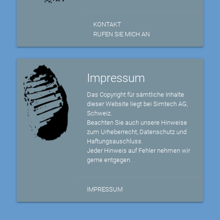
KONTAKT
RUFEN SIE MICH AN
Impressum
Das Copyright für sämtliche Inhalte
dieser Website liegt bei Simtech AG,
Schweiz.
Beachten Sie auch unsere Hinweise
zum Urheberrecht, Datenschutz und
Haftungsauschluss.
Jeder Hinweis auf Fehler nehmen wir
gerne entgegen.
IMPRESSUM