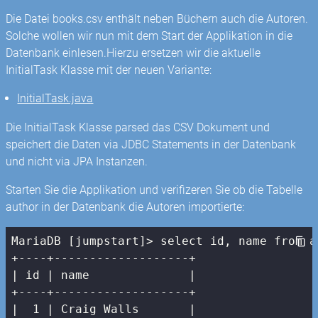
Die Datei books.csv enthält neben Büchern auch die Autoren.
Solche wollen wir nun mit dem Start der Applikation in die
Datenbank einlesen.Hierzu ersetzen wir die aktuelle
InitialTask Klasse mit der neuen Variante:
InitialTask.java
Die InitialTask Klasse parsed das CSV Dokument und
speichert die Daten via JDBC Statements in der Datenbank
und nicht via JPA Instanzen.
Starten Sie die Applikation und verifizeren Sie ob die Tabelle
author in der Datenbank die Autoren importierte:
MariaDB [jumpstart]> select id, name from au
| id |
 name              
|

+----+-------------------+

|
1
| Craig Walls       |