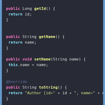
public
 Long 
getId
()
{

return
 id;

 }

public
 String 
getName
()
{

return
 name;

 }

public
void
setName
(String name)
{

this
.name = name;

 }

@Override
public
 String 
toString
()
{

return
"Author [id="
 + id + 
", name="
 + n
 } 
