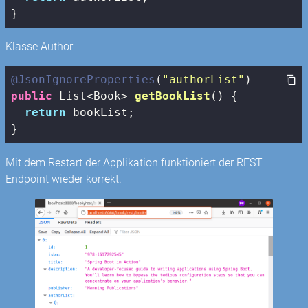
}
Klasse Author
@JsonIgnoreProperties
(
"authorList"
public
 List<Book> 
getBookList
()
{

return
 bookList;

}
Mit dem Restart der Applikation funktioniert der REST
Endpoint wieder korrekt.