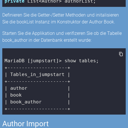
private
 List<Author> authorList;
Definieren Sie die Getter-/Setter Methoden und initalisieren
Sie die bookList Instanz im Konstruktor der Author Book.
Starten Sie die Applikation und verifizeren Sie ob die Tabelle
book_author in der Datenbank erstellt wurde:
MariaDB [jumpstart]> show tables;

| Tables_in_jumpstart |
| author              |
| book                |
| book_author         |
+---------------------+
Author Import