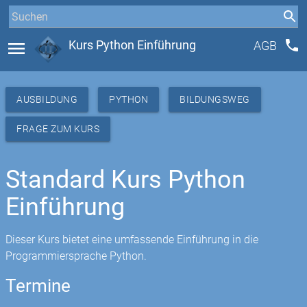
phone
menu
Kurs Python Einführung
AGB
AUSBILDUNG
PYTHON
BILDUNGSWEG
FRAGE ZUM KURS
Standard Kurs Python
Einführung
Dieser Kurs bietet eine umfassende Einführung in die
Programmiersprache Python.
Termine