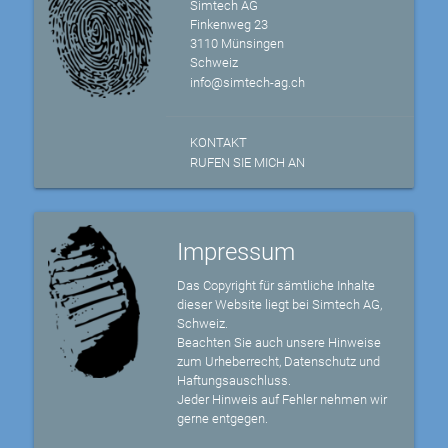
Simtech AG
Finkenweg 23
3110 Münsingen
Schweiz
info@simtech-ag.ch
KONTAKT
RUFEN SIE MICH AN
Impressum
Das Copyright für sämtliche Inhalte
dieser Website liegt bei Simtech AG,
Schweiz.
Beachten Sie auch unsere Hinweise
zum Urheberrecht, Datenschutz und
Haftungsauschluss.
Jeder Hinweis auf Fehler nehmen wir
gerne entgegen.