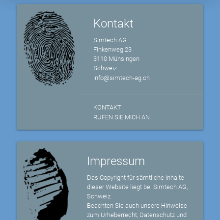
Kontakt
Simtech AG
Finkenweg 23
3110 Münsingen
Schweiz
info@simtech-ag.ch
KONTAKT
RUFEN SIE MICH AN
Impressum
Das Copyright für sämtliche Inhalte
dieser Website liegt bei Simtech AG,
Schweiz.
Beachten Sie auch unsere Hinweise
zum Urheberrecht, Datenschutz und