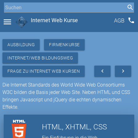
phone
menu
Internet Web Kurse
AGB
AUSBILDUNG
FIRMENKURSE
INTERNET/WEB BILDUNGSWEG
navigate_before
navigate_next
FRAGE ZU INTERNET WEB KURSEN
Die Internet Standards des World Wide Web Consortiums
W3C bilden die Basis jeder Web Site. Neben HTML und CSS
bringen Javascript und jQuery die echten dynamischen
Effekte.
HTML, XHTML, CSS
Ein Einführung in die Web