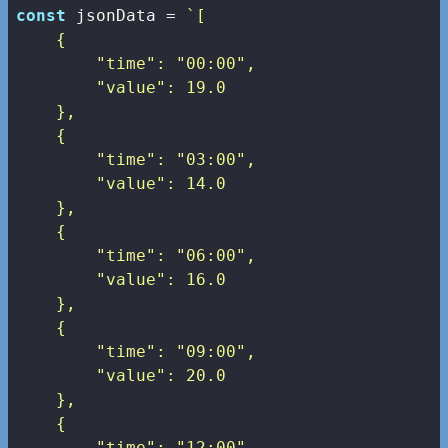
const
 jsonData = 
`[

    {

        "time": "00:00",

        "value": 19.0

    },

    {

        "time": "03:00",

        "value": 14.0

    },

    {

        "time": "06:00",

        "value": 16.0

    },

    {

        "time": "09:00",

        "value": 20.0

    },

    {

        "time": "12:00",
