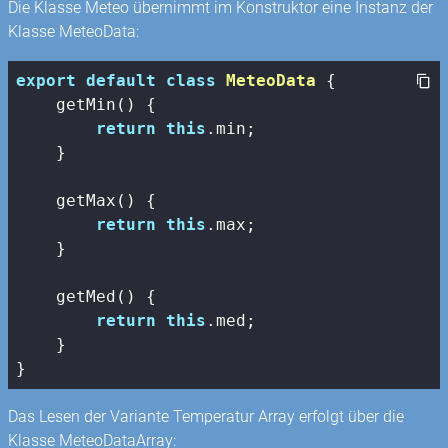
Die Klasse Meteo übernimmt im Konstruktor eine Instanz der
Klasse MeteoData:
export
default
class
MeteoData
{

    getMin() {

return
this
.min;

    }

    getMax() {

return
this
.max;

    }

    getMed() {

return
this
.med;

    }

}
Das Lesen der Variante Temperatur Array erfolgt über die
Klasse MeteoDataArray: