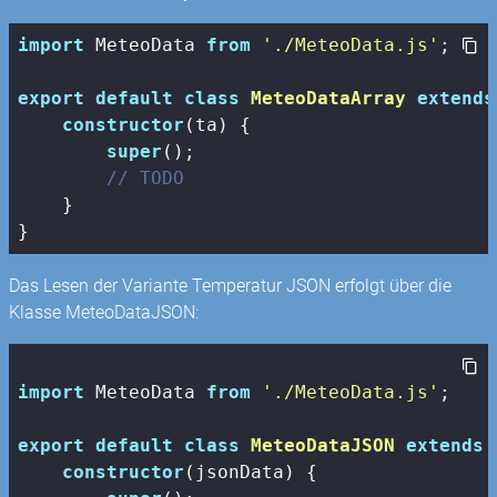
import
 MeteoData 
from
'./MeteoData.js'
;

export
default
class
MeteoDataArray
extends
constructor
(ta) {

super
();

// TODO
    }

}
Das Lesen der Variante Temperatur JSON erfolgt über die
Klasse MeteoDataJSON:
import
 MeteoData 
from
'./MeteoData.js'
;

export
default
class
MeteoDataJSON
extends
constructor
(jsonData) {
