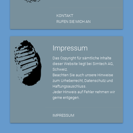
KONTAKT
RUFEN SIE MICH AN
Impressum
Das Copyright für sämtliche Inhalte
dieser Website liegt bei Simtech AG,
Schweiz.
Beachten Sie auch unsere Hinweise
zum Urheberrecht, Datenschutz und
Haftungsauschluss.
Jeder Hinweis auf Fehler nehmen wir
gerne entgegen.
IMPRESSUM