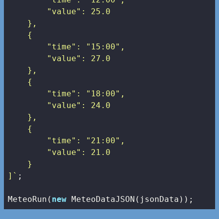
        "value": 25.0

    },

    {

        "time": "15:00",

        "value": 27.0

    },

    {

        "time": "18:00",

        "value": 24.0

    },

    {

        "time": "21:00",

        "value": 21.0

    }

]`
;

MeteoRun(
new
 MeteoDataJSON(jsonData));