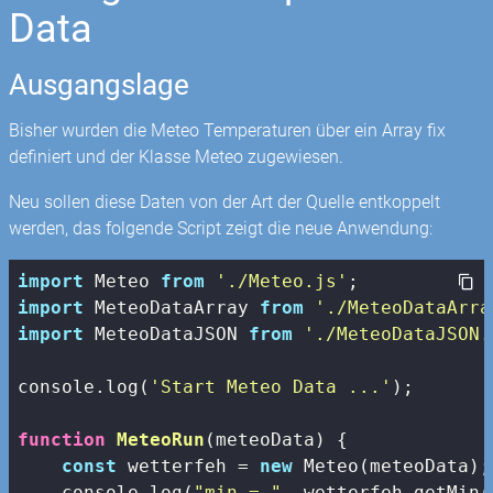
Data
Ausgangslage
Bisher wurden die Meteo Temperaturen über ein Array fix
definiert und der Klasse Meteo zugewiesen.
Neu sollen diese Daten von der Art der Quelle entkoppelt
werden, das folgende Script zeigt die neue Anwendung:
import
 Meteo 
from
'./Meteo.js'
import
 MeteoDataArray 
from
'./MeteoDataArra
import
 MeteoDataJSON 
from
'./MeteoDataJSON.
console
.log(
'Start Meteo Data ...'
);

function
MeteoRun
(
meteoData
) 
{

const
 wetterfeh = 
new
 Meteo(meteoData);

console
.log(
"min = "
, wetterfeh.getMin()