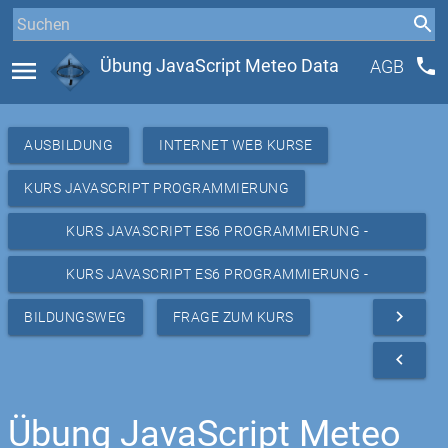
phone
menu
Übung JavaScript Meteo Data
AGB
AUSBILDUNG
INTERNET WEB KURSE
KURS JAVASCRIPT PROGRAMMIERUNG
KURS JAVASCRIPT ES6 PROGRAMMIERUNG -
RESSOURCEN
KURS JAVASCRIPT ES6 PROGRAMMIERUNG -
REPETITION METEO
navigate_next
BILDUNGSWEG
FRAGE ZUM KURS
navigate_before
Übung JavaScript Meteo