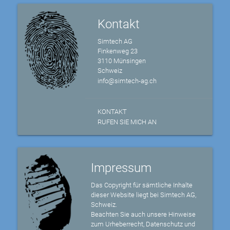
Kontakt
Simtech AG
Finkenweg 23
3110 Münsingen
Schweiz
info@simtech-ag.ch
KONTAKT
RUFEN SIE MICH AN
Impressum
Das Copyright für sämtliche Inhalte
dieser Website liegt bei Simtech AG,
Schweiz.
Beachten Sie auch unsere Hinweise
zum Urheberrecht, Datenschutz und