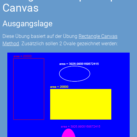
Canvas
Ausgangslage
Diese Übung basiert auf der Übung
Rectangle Canvas
Method
. Zusätzlich sollen 2 Ovale gezeichnet werden: