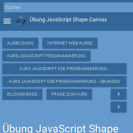
menu
Übung JavaScript Shape Canvas
AUSBILDUNG
INTERNET WEB KURSE
KURS JAVASCRIPT PROGRAMMIERUNG
KURS JAVASCRIPT ES6 PROGRAMMIERUNG -
RESSOURCEN
KURS JAVASCRIPT ES6 PROGRAMMIERUNG - ÜBUNGEN
OO
navigate_next
BILDUNGSWEG
FRAGE ZUM KURS
navigate_before
Übung JavaScript Shape