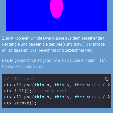
Zuerst kopieren wir die Oval Klasse aus dem bestehenden
Rectangle und passen die getArea() und draw(...) Methode
an, so dass ein Oval berechnet und gezeichnet wird.
Das folgende Script zeigt auf wie man Ovale mit dem HTML
Canvas zeichnen kann:
// fill oval
ctx.ellipse(
this
.x, 
this
.y, 
this
.width / 
2
,
ctx.fill();
// stroke oval
ctx.ellipse(
this
.x, 
this
.y, 
this
.width / 
2
,
ctx.stroke();