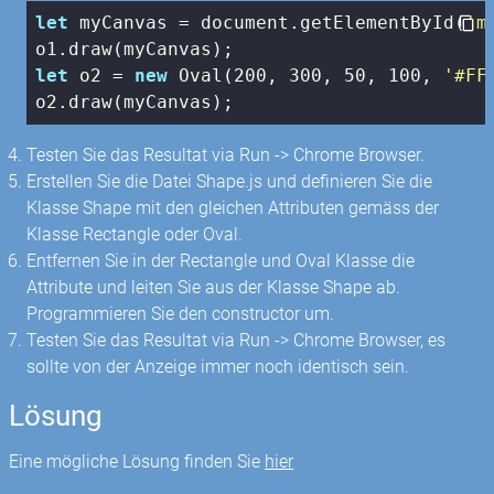
let
 myCanvas = 
document
.getElementById(
'm
let
 o2 = 
new
 Oval(
200
, 
300
, 
50
, 
100
, 
'#FF
o2.draw(myCanvas);
Testen Sie das Resultat via Run -> Chrome Browser.
Erstellen Sie die Datei Shape.js und definieren Sie die
Klasse Shape mit den gleichen Attributen gemäss der
Klasse Rectangle oder Oval.
Entfernen Sie in der Rectangle und Oval Klasse die
Attribute und leiten Sie aus der Klasse Shape ab.
Programmieren Sie den constructor um.
Testen Sie das Resultat via Run -> Chrome Browser, es
sollte von der Anzeige immer noch identisch sein.
Lösung
Eine mögliche Lösung finden Sie
hier