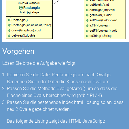
Vorgehen
Lösen Sie bitte die Aufgabe wie folgt:
Kopieren Sie die Datei Rectangle.js um nach Oval.js.
Benennen Sie in der Datei die Klasse nach Oval um.
Passen Sie die Methode Oval.getArea() um so dass die
Fläche eines Ovals berechnet wird (h*b * PI / 4).
Passen Sie die bestehende index.html Lösung so an, dass
neu 2 Ovale gezeichnet werden.
Das folgende Listing zeigt das HTML JavaScript: