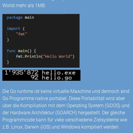
World mehr als 1MB:
Die Go runtime ist keine virtuelle Maschine und dennoch sind
Go Programme native portabel. Diese Portabilität wird aber
über die Kompiliation mit dem Operating System (GOOS) und
der Hardware Architektur (GOARCH) hergestellt. Der gleiche
Programmcode kann für viele verschiedene Zielsysteme wie
z.B. Linux, Darwin (iOS) und Windows kompiliert werden.