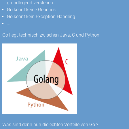
grundlegend verstehen.
Go kennt keine Generics
Go kennt kein Exception Handling
...
Go liegt technisch zwischen Java, C und Python :
Was sind denn nun die echten Vorteile von Go ?