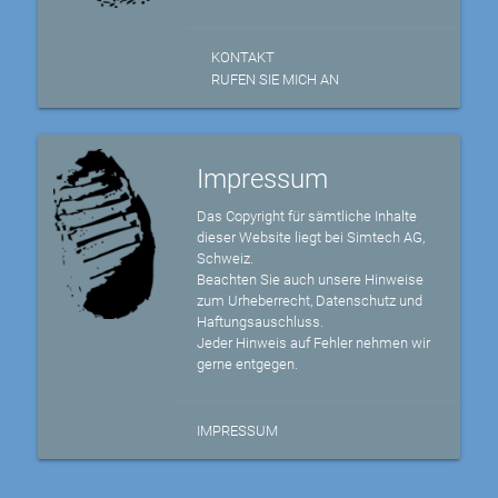
KONTAKT
RUFEN SIE MICH AN
Impressum
Das Copyright für sämtliche Inhalte
dieser Website liegt bei Simtech AG,
Schweiz.
Beachten Sie auch unsere Hinweise
zum Urheberrecht, Datenschutz und
Haftungsauschluss.
Jeder Hinweis auf Fehler nehmen wir
gerne entgegen.
IMPRESSUM