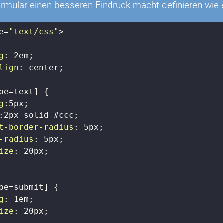
mular einen besseren Eindruck macht definieren wie ei
e
=
"text/css"
>
g
: 
2em
;

lign
: center;

pe=text]
 {

g
:
5px
; 

:
2px
 solid 
#ccc
; 

t-border-radius
: 
5px
;

-radius
: 
5px
;

ize
: 
20px
;

pe=submit]
 {

g
: 
1em
;

ize
: 
20px
;
