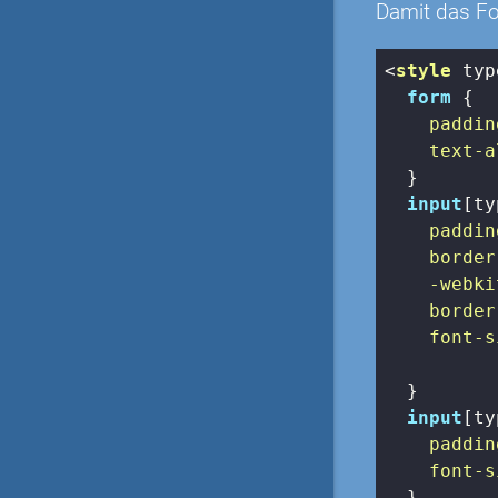
Damit das For
<
style
typ
form
 {

paddin
text-a
  }

input
[ty
paddin
border
-webki
border
font-s
  }

input
[ty
paddin
font-s