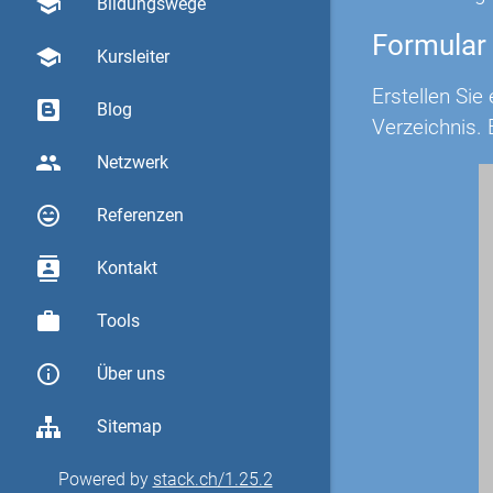
school
Bildungswege
Formular
school
Kursleiter
Erstellen Sie
Blog
Verzeichnis. 
group
Netzwerk
sentiment_very_satisfied
Referenzen
contacts
Kontakt
work
Tools
info_outline
Über uns
Sitemap
Powered by
stack.ch/1.25.2