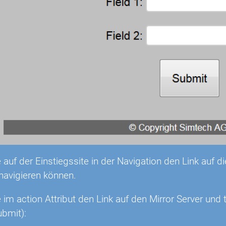
e auf der Einstiegssite in der Navigation den Link auf
navigieren können.
e im action Attribut den Link auf den Mirror Server un
bmit):