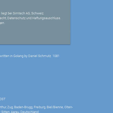
 liegt bei Simtech AG, Schweiz.
echt, Datenschutz und Haftungsauschluss.
gen.
written in Golang by Daniel Schmutz
1081
POST
thur, Zug, Baden-Brugg, Freiburg, Biel/Bienne, Olten-
 Sitten, Aarau, Deutschland