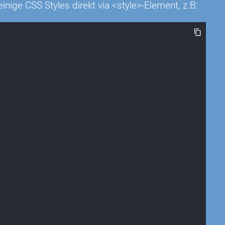
nige CSS Styles direkt via <style>-Element, z.B: