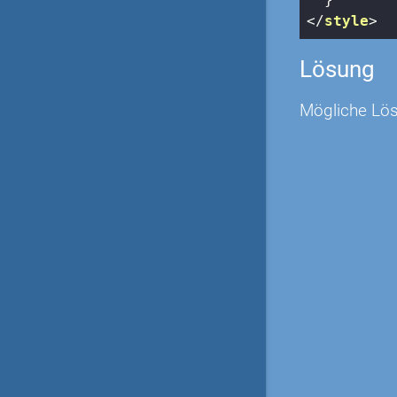
</
style
>
Lösung
Mögliche Lös