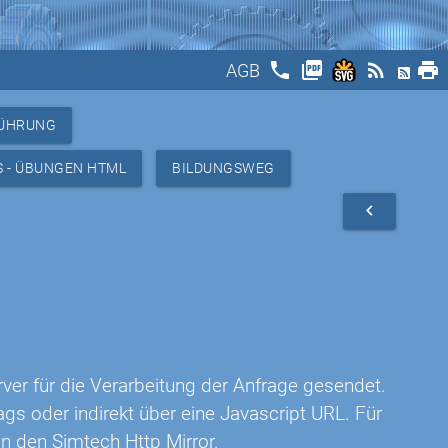
phone
picture_as_pdf
rss_feed
print
AGB
FÜHRUNG
S - ÜBUNGEN HTML
BILDUNGSWEG
navigate_before
ver für die Verarbeitung der Anfrage gesendet.
ags oder indirekt über eine Javascript URL. Für
den den Simtech
Http Mirror
.