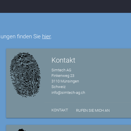
ungen finden Sie
hier
.
Kontakt
Simtech AG
Finkenweg 23
3110 Münsingen
Schweiz
info@simtech-ag.ch
KONTAKT
RUFEN SIE MICH AN