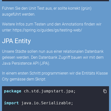
Führen Sie den Unit Test aus, er sollte korrekt (grün)
ausgeführt werden.
Weitere Infos zum Testen und den Annotations finden wir
unter: https://spring.io/guides/gs/testing-web/
JPA Entity
Unsere Städte sollen nun aus einer relationalen Datenbank
gelesen werden. Den Datenbank Zugriff bauen wir mit dem
Java Persistence API (JPA).
In einem ersten Schritt programmieren wir die Entitäts Klasse
City gemässe dem Skript:
package
 ch.std.jumpstart.jpa;

import
 java.io.Serializable;
