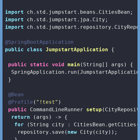
import
import
import
 ch.std.jumpstart.repository.CityRepos
@SpringBootApplication
public
class
JumpstartApplication
{

public
static
void
main
(String[] args)
{

  SpringApplication.run(JumpstartApplicatio
 }

@Bean
@Profile
(
"!test"
)

public
 CommandLineRunner 
setup
(CityReposit
return
 (args) -> {

for
 (String city : CitiesBean.getCities()
    repository.save(
new
 City(city));

   }
