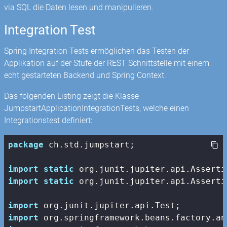
via SQL die Daten lesen und manipulieren.
Integration Test
Spring Integration Tests ermöglichen das Testen der
Applikation auf der Stufe der REST Schnittstelle mit einem
echt gestarteten Backend und Spring Context.
Das folgenden Listing zeigt die Klasse
JumpstartApplicationIntegrationTests, welche einen
Integrationstest definiert:
package
 ch.std.jumpstart;

import
static
import
static
 org.junit.jupiter.api.Asserti
import
import