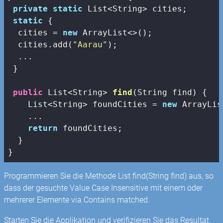
private
static
 List<String> cities;

static
 {

  cities = 
new
 ArrayList<>();

  cities.add(
"Aarau"
);

  ...

 }

public
 List<String> 
find
(String find)
{

    List<String> foundCities = 
new
 ArrayLis
    ...

return
 foundCities;

  }

}
Programmieren Sie die Methode List
find(String find) aus, so
dass der gesuchte Value Case Insensitive mit einem oder
mehrerer Elemente via Contains matched.
Starten Sie die Applikation und verifizieren Sie das Resultat