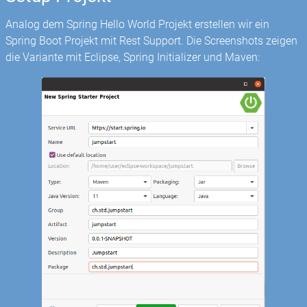
Analog dem Spring Hello World Projekt erstellen wir ein
Spring Boot Projekt mit Rest Support. Die Screenshots zeigen
die Variante mit Eclipse, Spring Initializer und Maven: