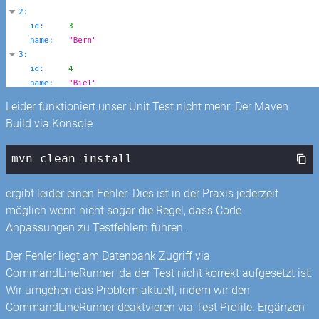
Leider funktioniert unser Unit Test nicht mehr. Der Maven
Build via Konsole
mvn clean install
ergibt leider einen Fehler. Dies ist in der Praxis jederzeit
möglich wenn nicht sogar die Regel, dass Code
Anpassungen zu Testfehlern führen.
Der Fehler liegt am Datenbank Zugriff via
CommandLineRunner, da der Test nicht korrekt aufgesetzt ist.
Wir umgehen das Problem aktuell, indem wir den
CommandLineRunner deaktvieren via Test Profile. Ergänzen