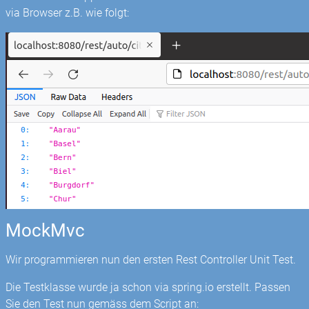
via Browser z.B. wie folgt:
MockMvc
Wir programmieren nun den ersten Rest Controller Unit Test.
Die Testklasse wurde ja schon via spring.io erstellt. Passen
Sie den Test nun gemäss dem Script an: