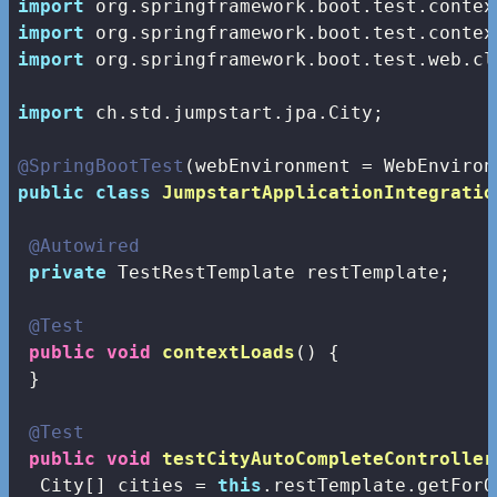
import
import
import
 org.springframework.boot.test.web.cl
import
 ch.std.jumpstart.jpa.City;

@SpringBootTest
public
class
JumpstartApplicationIntegratio
@Autowired
private
 TestRestTemplate restTemplate;

@Test
public
void
contextLoads
()
{

 }

@Test
public
void
testCityAutoCompleteController
  City[] cities = 
this
.restTemplate.getForO