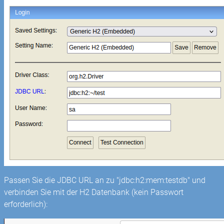
Passen Sie die JDBC URL an zu "jdbc:h2:mem:testdb" und
verbinden Sie mit der H2 Datenbank (kein Passwort
erforderlich):