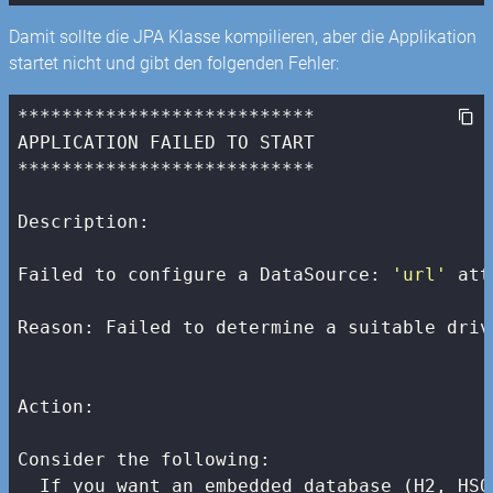
Damit sollte die JPA Klasse kompilieren, aber die Applikation
startet nicht und gibt den folgenden Fehler:
***************************

APPLICATION FAILED TO START

***************************

Description:

Failed to configure a DataSource: 
'url'
 att
Reason: Failed to determine a suitable driv
Action:

Consider the following:

  If you want an embedded database (H2, HSQ