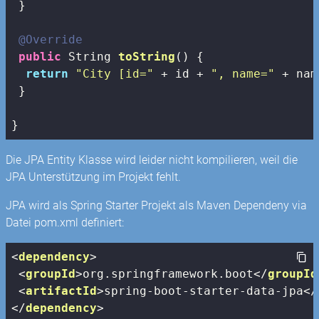
 }

@Override
public
 String 
toString
()
{

return
"City [id="
 + id + 
", name="
 + nam
 } 

}
Die JPA Entity Klasse wird leider nicht kompilieren, weil die
JPA Unterstützung im Projekt fehlt.
JPA wird als Spring Starter Projekt als Maven Dependeny via
Datei pom.xml definiert:
<
dependency
>
<
groupId
>
org.springframework.boot
</
groupId
<
artifactId
>
spring-boot-starter-data-jpa
</
</
dependency
>