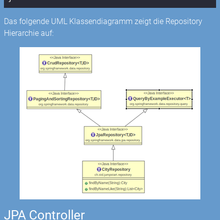
Das folgende UML Klassendiagramm zeigt die Repository
Hierarchie auf:
JPA Controller