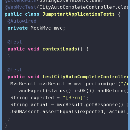
@ExtendWith
@WebMvcTest
public
class
JumpstartApplicationTests
{

@Autowired
private
 MockMvc mvc;

@Test
public
void
contextLoads
()
{

 }

@Test
public
void
testCityAutoCompleteController
  MvcResult mvcResult = mvc.perform(get(
"/r
    .andExpect(status().isOk()).andReturn();
  String expected = 
"[Bern]"
;

  String actual = mvcResult.getResponse().g
  JSONAssert.assertEquals(expected, actual,
 }

}