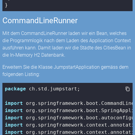
}
CommandLineRunner
Mit dem CommandLineRunner laden wir ein Bean, welches
die Programmlogik nach dem Laden des Application Context
ausführen kann. Damit laden wir die Städte des CitiesBean in
die In-Memory H2 Datenbank.
Erweitern Sie die Klasse JumpstartApplication gemäss dem
folgenden Listing:
package
 ch.std.jumpstart;

import
import
import
import
import
 org.springframework.context.annotati