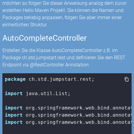
möchten so folgen Sie dieser Anweisung analog dem zuvor
erstellten Hello Maven Projekt. Sie können die Namen und
Packages beliebig anpassen, folgen Sie aber immer einer
einheitlichen Struktur.
AutoCompleteController
Erstellen Sie die Klasse AutoCompleteController z.B. im
Package ch.std.jumpstart.rest und definieren Sie den REST
Endpoint via @RestController Annotation:
package
 ch.std.jumpstart.rest;

import
 java.util.List;

import
import
import
 org.springframework.web.bind.annotat