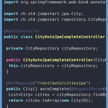
import
 org.springframework.web.bind.annotat
import
import
 ch.std.jumpstart.repository.CityRepos
@RestController
public
class
CityAutoJpaCompleteController
private
 CityRepository cityRepository;

public
CityAutoJpaCompleteController
(CityR
this
.cityRepository = cityRepository;

 }

@GetMapping
(
"/rest/auto/citiesjpa"
)

public
 City[] autoComplete(
@RequestParam
(v
  List<City> cities = cityRepository.findBy
return
 cities.toArray(
new
 City[
0
]);

 }
