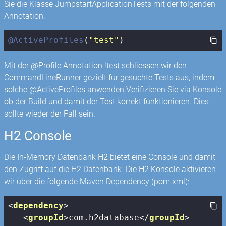
Sie die Klasse JumpstartApplicationTests mit der folgenden
Annotation:
@ActiveProfiles
(
"test"
)
Mit der @Profile Annotation !test schliessen wir den
CommandLineRunner gezielt für gesuchte Tests aus, indem
solche @ActiveProfiles anwenden.Verifizieren Sie via Konsole
ob der Build und damit der Test korrekt funktionieren. Dies
sollte wieder der Fall sein.
H2 Console
Die In-Memory Datenbank H2 bietet eine Console und damit
den Zugriff auf die H2 Datenbank. Die H2 Konsole aktivieren
wir über die folgende Maven Dependency (pom.xml):
<
dependency
>
<
groupId
>
com.h2database
</
groupId
>