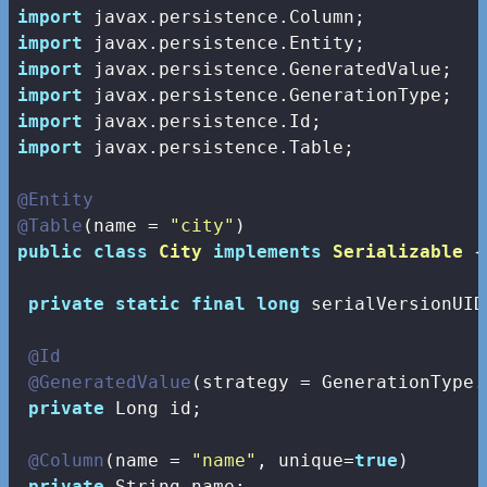
import
import
import
import
import
import
 javax.persistence.Table;

@Entity
@Table
(name = 
"city"
public
class
City
implements
Serializable
{

private
static
final
long
 serialVersionUID
@Id
@GeneratedValue
(strategy = GenerationType.A
private
 Long id;

@Column
(name = 
"name"
, unique=
true
)

private
 String name;
