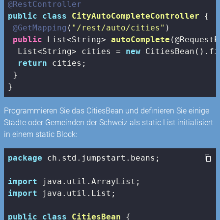
@RestController
public
class
CityAutoCompleteController
{

@GetMapping
(
"/rest/auto/cities"
)

public
 List<String> 
autoComplete
(@RequestP
  List<String> cities = 
new
 CitiesBean().fi
return
 cities;

 }

}
Programmieren Sie das CitiesBean und definieren Sie einige
Städte oder Gemeinden der Schweiz als static List initialisiert
in einem static Block:
package
 ch.std.jumpstart.beans;

import
import
 java.util.List;

public
class
CitiesBean
{
