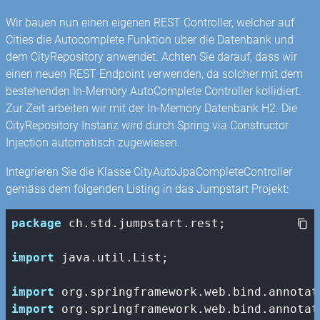
Wir bauen nun einen eigenen REST Controller, welcher auf
Cities die Autocomplete Funktion über die Datenbank und
dem CityRepository anwendet. Achten Sie darauf, dass wir
einen neuen REST Endpoint verwenden, da solcher mit dem
bestehenden In-Memory AutoComplete Controller kollidiert.
Zur Zeit arbeiten wir mit der In-Memory Datenbank H2. Die
CityRepository Instanz wird durch Spring via Constructor
Injection automatisch zugewiesen.
Integrieren Sie die Klasse CityAutoJpaCompleteController
gemäss dem folgenden Listing in das Jumpstart Projekt:
package
 ch.std.jumpstart.rest;

import
 java.util.List;

import
import