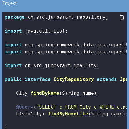
Projekt:
package
 ch.std.jumpstart.repository;

import
 java.util.List;

import
import
 org.springframework.data.jpa.reposit
import
 ch.std.jumpstart.jpa.City;

public
interface
CityRepository
extends
Jpa
City 
findByName
(String name)
;

@Query
(
"SELECT c FROM City c WHERE c.na
List<City> 
findByNameLike
(String name)
;

}