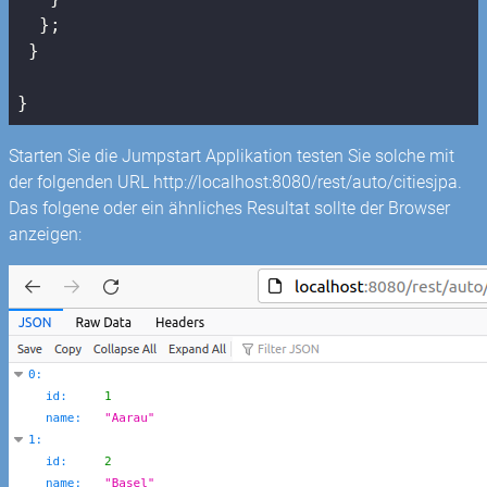
  };

 }

}
Starten Sie die Jumpstart Applikation testen Sie solche mit
der folgenden URL http://localhost:8080/rest/auto/citiesjpa.
Das folgene oder ein ähnliches Resultat sollte der Browser
anzeigen: