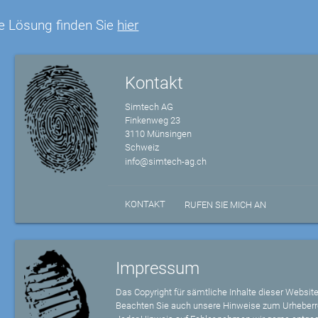
e Lösung finden Sie
hier
Kontakt
Simtech AG
Finkenweg 23
3110 Münsingen
Schweiz
info@simtech-ag.ch
KONTAKT
RUFEN SIE MICH AN
Impressum
Das Copyright für sämtliche Inhalte dieser Website
Beachten Sie auch unsere Hinweise zum Urheberr