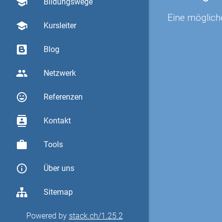
school
Bildungswege
Eine möglich
school
Kursleiter
Blog
group
Netzwerk
sentiment_very_satisfied
Referenzen
contacts
Kontakt
work
Tools
info_outline
Über uns
Sitemap
Powered by
stack.ch/1.25.2