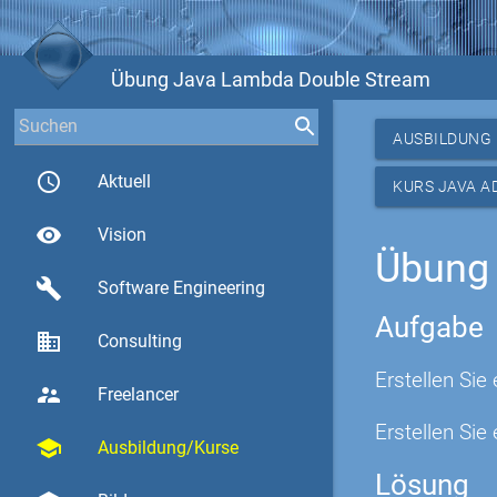
Übung Java Lambda Double Stream
AUSBILDUNG
access_time
Aktuell
KURS JAVA A
visibility
Vision
Übung
build
Software Engineering
Aufgabe
business
Consulting
Erstellen Si
supervisor_account
Freelancer
Erstellen Sie
school
Ausbildung/Kurse
Lösung