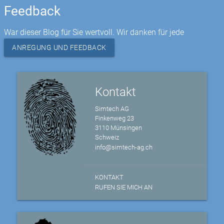
Feedback
War dieser Blog für Sie wertvoll. Wir danken für jede
ANREGUNG UND FEEDBACK
Kontakt
Simtech AG
Finkenweg 23
3110 Münsingen
Schweiz
info@simtech-ag.ch
KONTAKT
RUFEN SIE MICH AN