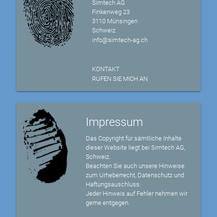
Simtech AG
Finkenweg 23
3110 Münsingen
Schweiz
info@simtech-ag.ch
KONTAKT
RUFEN SIE MICH AN
Impressum
Das Copyright für sämtliche Inhalte
dieser Website liegt bei Simtech AG,
Schweiz.
Beachten Sie auch unsere Hinweise
zum Urheberrecht, Datenschutz und
Haftungsauschluss.
Jeder Hinweis auf Fehler nehmen wir
gerne entgegen.