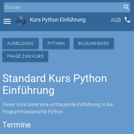
phone
menu
Kurs Python Einführung
AGB
AUSBILDUNG
PYTHON
BILDUNGSWEG
FRAGE ZUM KURS
Standard Kurs Python
Einführung
Dieser Kurs bietet eine umfassende Einführung in die
Programmiersprache Python.
Termine