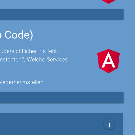
p Code)
ersichtlicher. Es fehlt
nstanten?, Welche Services
wiederherzustellen.
add