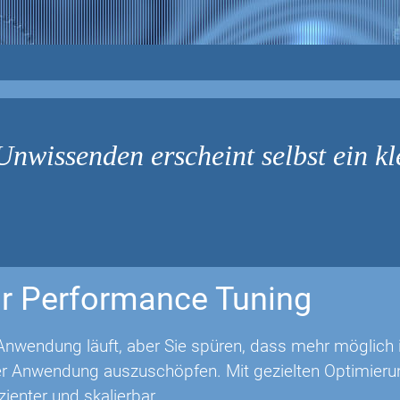
nwissenden erscheint selbst ein kl
r Performance Tuning
Anwendung läuft, aber Sie spüren, dass mehr möglich is
rer Anwendung auszuschöpfen. Mit gezielten Optimie
izienter und skalierbar.