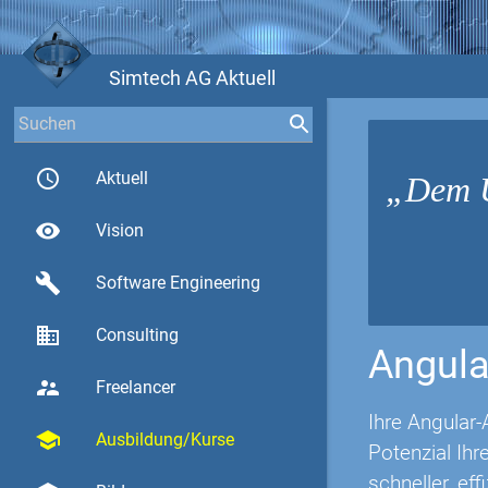
Simtech AG Aktuell
access_time
Aktuell
Dem U
visibility
Vision
build
Software Engineering
business
Consulting
Angula
supervisor_account
Freelancer
Ihre Angular-
school
Ausbildung/Kurse
Potenzial Ih
schneller, eff