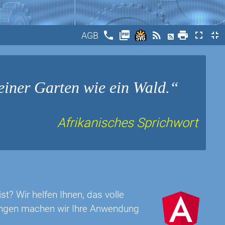
phone
picture_as_pdf
rss_feed
print
fullscreen
fullscreen_exit
AGB
einer Garten wie ein Wald.
Afrikanisches Sprichwort
t? Wir helfen Ihnen, das volle
rungen machen wir Ihre Anwendung