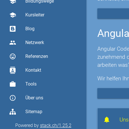
school
Bildungswege
school
Kursleiter
Blog
Angula
group
Netzwerk
Angular Code
sentiment_very_satisfied
zunehmend di
Referenzen
arbeiten was
contacts
Kontakt
Wir helfen Ih
work
Tools
info_outline
Über uns
Sitemap
Uns
Powered by
stack.ch/1.25.2