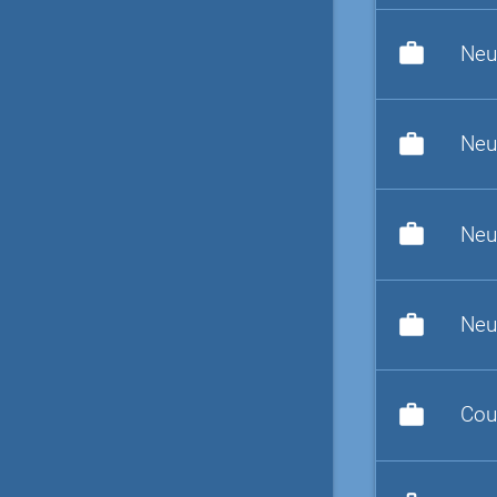
work
Neu
work
Neu
work
Neu
work
Neu
work
Cou