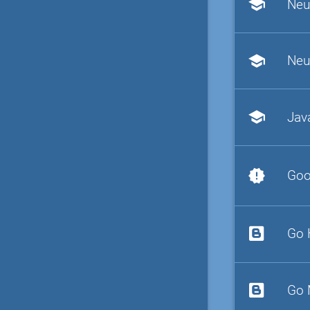
school
Neu
school
Neu
school
Jav
new_releases
Goo
Go 
Go 