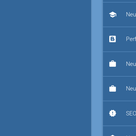
school
Neu
Per
work
Neu
work
Neu
new_releases
SEO