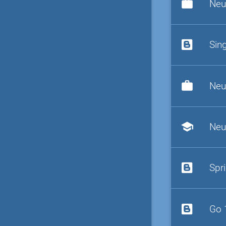
work
Neu
Sin
work
Neu
school
Neu
Spr
Go 