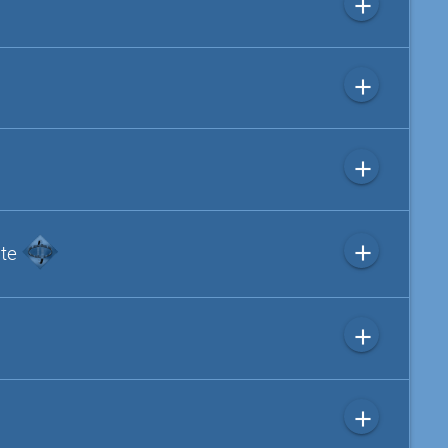
add
add
add
add
ite
add
add