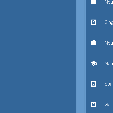
work
Neu
Sin
work
Neu
school
Neu
Spr
Go 