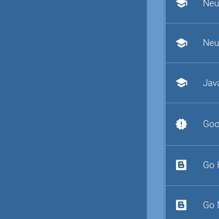
school
Neu
school
Neu
school
Jav
new_releases
Goo
Go 
Go 