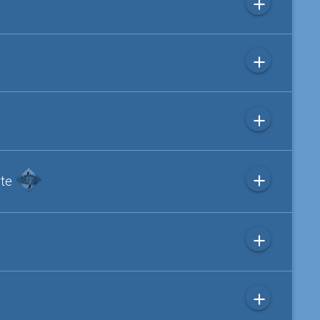
add
add
add
add
ite
add
add