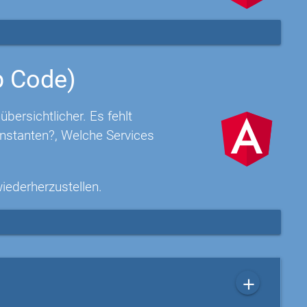
p Code)
ersichtlicher. Es fehlt
nstanten?, Welche Services
wiederherzustellen.
add