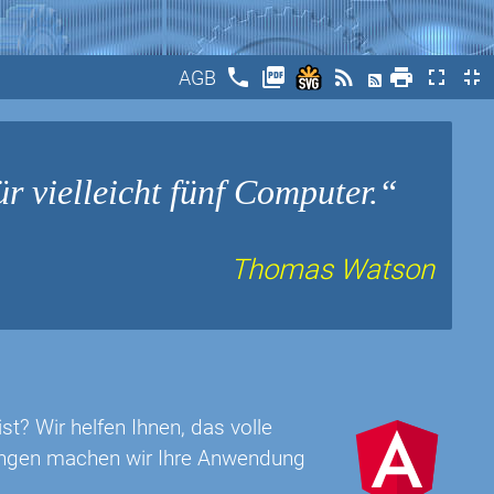
phone
picture_as_pdf
rss_feed
print
fullscreen
fullscreen_exit
AGB
ür vielleicht fünf Computer.
Thomas Watson
t? Wir helfen Ihnen, das volle
rungen machen wir Ihre Anwendung