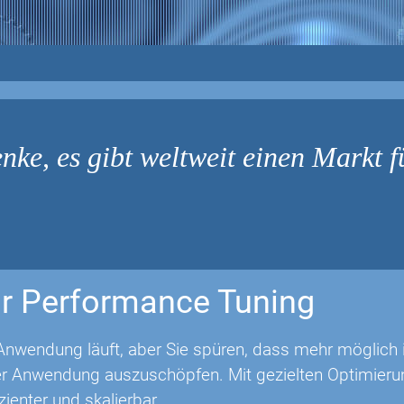
nke, es gibt weltweit einen Markt f
r Performance Tuning
Anwendung läuft, aber Sie spüren, dass mehr möglich is
rer Anwendung auszuschöpfen. Mit gezielten Optimie
izienter und skalierbar.