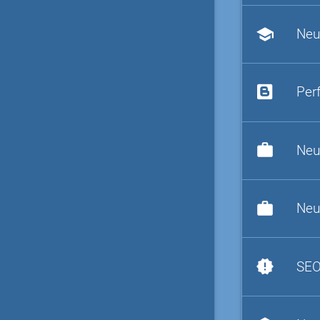
school
Neu
Per
work
Neu
work
Neu
new_releases
SEO