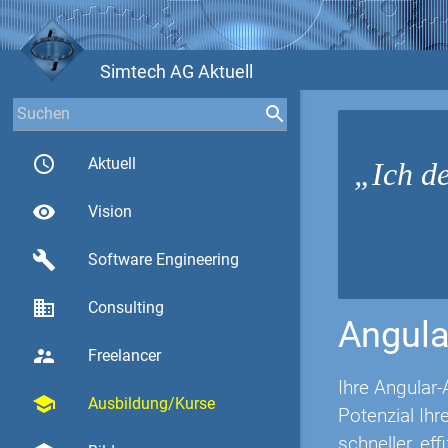
Simtech AG Aktuell
access_time
Aktuell
Ich de
visibility
Vision
build
Software Engineering
business
Consulting
Angula
supervisor_account
Freelancer
Ihre Angular-
school
Ausbildung/Kurse
Potenzial Ih
schneller, eff