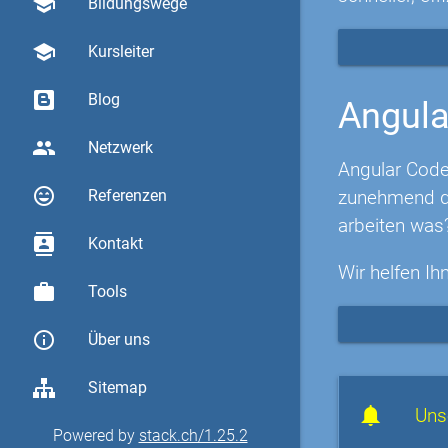
school
Bildungswege
school
Kursleiter
Blog
Angula
group
Netzwerk
Angular Code
sentiment_very_satisfied
zunehmend di
Referenzen
arbeiten was
contacts
Kontakt
Wir helfen Ih
work
Tools
info_outline
Über uns
Sitemap
Uns
Powered by
stack.ch/1.25.2