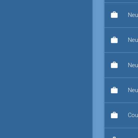
work
Neu
work
Neu
work
Neu
work
Neu
work
Cou