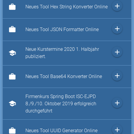
add
work
Neues Tool Hex String Konverter Online
add
work
Neues Tool JSON Formatter Online
Neue Kurstermine 2020 1. Halbjahr
add
school
publiziert.
add
work
Neues Tool Base64 Konverter Online
Firmenkurs Spring Boot ISC-EJPD
add
school
8./9./10. Oktober 2019 erfolgreich
durchgeführt
add
work
Neues Tool UUID Generator Online