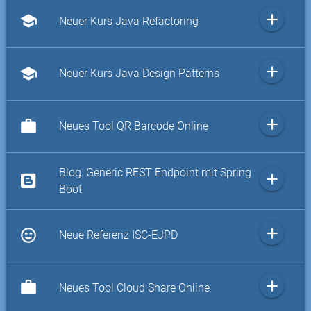
add
school
Neuer Kurs Java Refactoring
add
school
Neuer Kurs Java Design Patterns
add
work
Neues Tool QR Barcode Online
Blog: Generic REST Endpoint mit Spring
add
Boot
add
sentiment_very_satisfied
Neue Referenz ISC-EJPD
add
work
Neues Tool Cloud Share Online