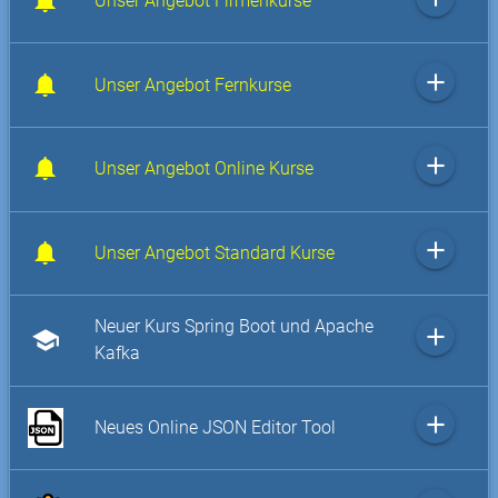
Unser Angebot Firmenkurse
add
Unser Angebot Fernkurse
add
Unser Angebot Online Kurse
add
Unser Angebot Standard Kurse
Neuer Kurs Spring Boot und Apache
add
school
Kafka
add
Neues Online JSON Editor Tool