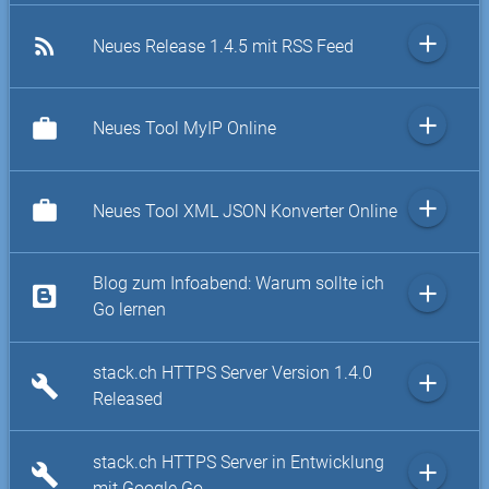
add
rss_feed
Neues Release 1.4.5 mit RSS Feed
add
work
Neues Tool MyIP Online
add
work
Neues Tool XML JSON Konverter Online
Blog zum Infoabend: Warum sollte ich
add
Go lernen
stack.ch HTTPS Server Version 1.4.0
add
build
Released
stack.ch HTTPS Server in Entwicklung
add
build
mit Google Go