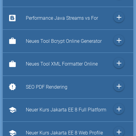
add
Performance Java Streams vs For
add
work
Neues Tool Bcrypt Online Generator
add
work
Neues Tool XML Formatter Online
add
new_releases
SEO PDF Rendering
add
school
Neuer Kurs Jakarta EE 8 Full Platform
add
school
Neuer Kurs Jakarta EE 8 Web Profile