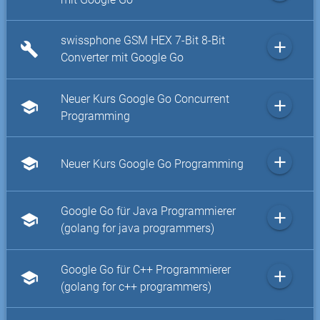
swissphone GSM HEX 7-Bit 8-Bit
add
build
Converter mit Google Go
Neuer Kurs Google Go Concurrent
add
school
Programming
add
school
Neuer Kurs Google Go Programming
Google Go für Java Programmierer
add
school
(golang for java programmers)
Google Go für C++ Programmierer
add
school
(golang for c++ programmers)