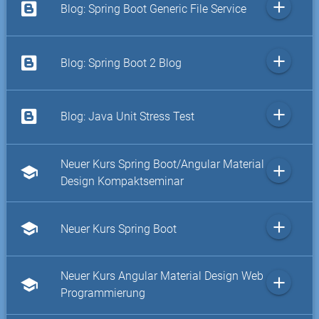
add
Blog: Spring Boot Generic File Service
add
Blog: Spring Boot 2 Blog
add
Blog: Java Unit Stress Test
Neuer Kurs Spring Boot/Angular Material
add
school
Design Kompaktseminar
add
school
Neuer Kurs Spring Boot
Neuer Kurs Angular Material Design Web
add
school
Programmierung