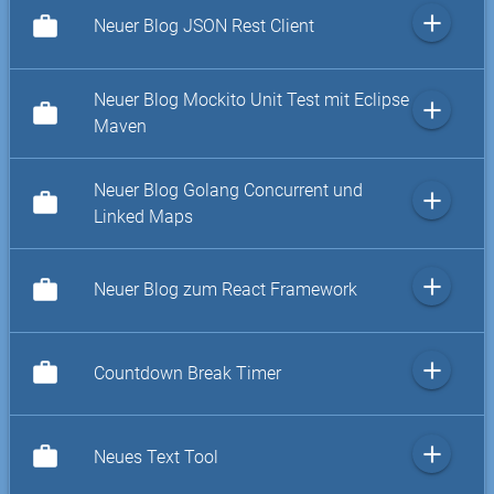
add
work
Neuer Blog JSON Rest Client
Neuer Blog Mockito Unit Test mit Eclipse
add
work
Maven
Neuer Blog Golang Concurrent und
add
work
Linked Maps
add
work
Neuer Blog zum React Framework
add
work
Countdown Break Timer
add
work
Neues Text Tool