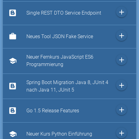
add
Single REST DTO Service Endpoint
add
work
Neues Tool JSON Fake Service
Neuer Fernkurs JavaScript ES6
add
school
Programmierung
Spring Boot Migration Java 8, JUnit 4
add
nach Java 11, JUnit 5
add
Go 1.5 Release Features
add
school
Neuer Kurs Python Einführung