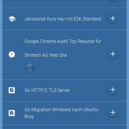
add
school
Javascript Kurs neu mit ES6 Standard
Google Chrome Audit Top Resultat für
add
new_releases
Simtech AG Web Site
add
Go HTTP/2 TLS Server
Go Migration Windows nach Ubuntu
add
Blog