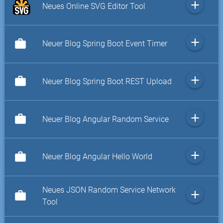
add
Neues Online SVG Editor Tool
add
work
Neuer Blog Spring Boot Event Timer
add
work
Neuer Blog Spring Boot REST Upload
add
work
Neuer Blog Angular Random Service
add
work
Neuer Blog Angular Hello World
Neues JSON Random Service Network
add
work
Tool