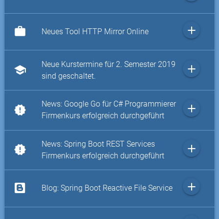
add
work
Neues Tool HTTP Mirror Online
Neue Kurstermine für 2. Semester 2019
add
school
sind geschaltet.
News: Google Go für C# Programmierer
add
new_releases
Firmenkurs erfolgreich durchgeführt
News: Spring Boot REST Services
add
new_releases
Firmenkurs erfolgreich durchgeführt
add
Blog: Spring Boot Reactive File Service