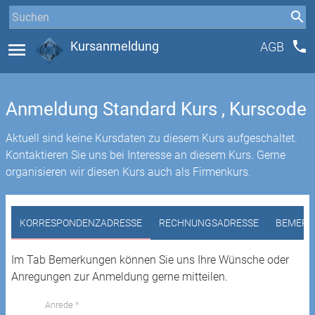
phone
menu
Kursanmeldung
AGB
Anmeldung Standard Kurs , Kurscode
Aktuell sind keine Kursdaten zu diesem Kurs aufgeschaltet.
Kontaktieren Sie uns bei Interesse an diesem Kurs. Gerne
organisieren wir diesen Kurs auch als Firmenkurs.
KORRESPONDENZADRESSE
RECHNUNGSADRESSE
BEMERK
Im Tab Bemerkungen können Sie uns Ihre Wünsche oder
Anregungen zur Anmeldung gerne mitteilen.
Anrede *