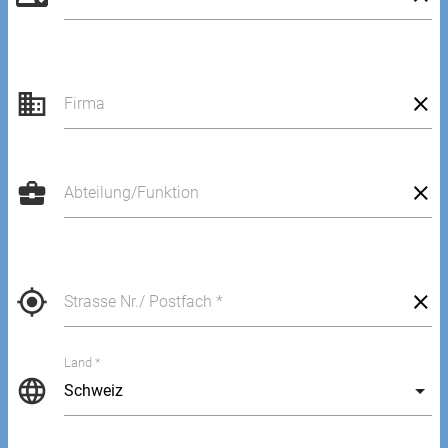
business
Firma
business_center
Abteilung/Funktion
my_location
Strasse Nr./ Postfach *
Land *
language