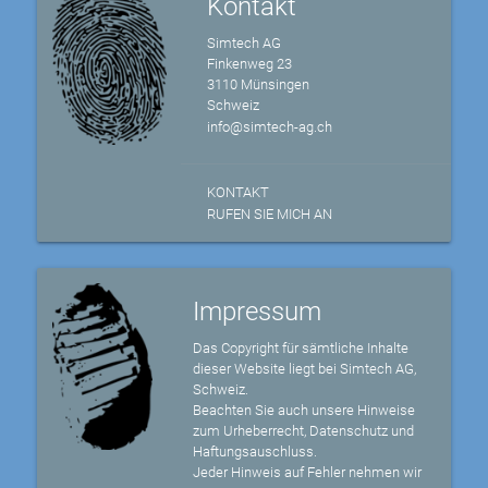
Kontakt
Simtech AG
Finkenweg 23
3110 Münsingen
Schweiz
info@simtech-ag.ch
KONTAKT
RUFEN SIE MICH AN
Impressum
Das Copyright für sämtliche Inhalte
dieser Website liegt bei Simtech AG,
Schweiz.
Beachten Sie auch unsere Hinweise
zum Urheberrecht, Datenschutz und
Haftungsauschluss.
Jeder Hinweis auf Fehler nehmen wir