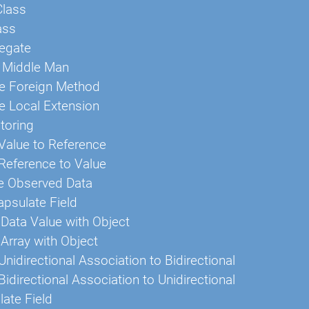
Class
ass
legate
Middle Man
ce Foreign Method
e Local Extension
toring
Value to Reference
Reference to Value
te Observed Data
apsulate Field
Data Value with Object
Array with Object
nidirectional Association to Bidirectional
idirectional Association to Unidirectional
ate Field