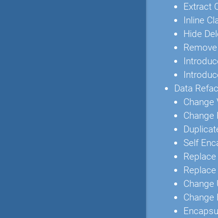
Extract 
Inline Cl
Hide De
Remove 
Introdu
Introduc
Data Refac
Change 
Change 
Duplica
Self Enc
Replace 
Replace 
Change U
Change B
Encapsul