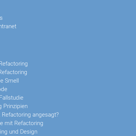
s
Intranet
Refactoring
efactoring
e Smell
ode
Fallstudie
g Prinzipien
 Refactoring angesagt?
e mit Refactoring
ing und Design