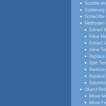
Schritte d
Codierung 
Schlechte 
Methoden 
Extract
Inline M
Extract 
Inline T
Replace
Split Te
Remove 
Replace
Substitu
Object Ref
Move M
Move Fi