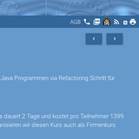
phone
picture_as_pdf
rss_feed
print
AGB
navigate_before
navigate_next
n Java Programmen via Refactoring Schritt für
rs dauert 2 Tage und kostet pro Teilnehmer 1399
nisieren wir diesen Kurs auch als Firmenkurs.