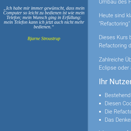
Umbau des P
Ich habe mir immer gewünscht, dass mein
Computer so leicht zu bedienen ist wie mein
Heute sind k
Telefon; mein Wunsch ging in Erfüllung:
mein Telefon kann ich jetzt auch nicht mehr
"Refactoring
bedienen.
Dieses Kurs b
Bjarne Stroustrup
Refactoring d
Zahlreiche Ü
Eclipse oder 
Ihr Nutze
Bestehende
Diesen Cod
Die Refact
Das Denken