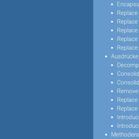
Encapsul
Replace
Replace
Replace
Replace 
Replace 
Ausdrücke 
Decompo
Consolid
Consolid
Remove 
Replace 
Replace
Introduc
Introduc
Methodenau