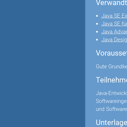
Verwandt
Java SE Ei
Java SE fü
Java Adva
Java Desig
Vorausse
Gute Grundke
Teilnehm
Java-Entwick
Softwareinge
und Software
Unterlag