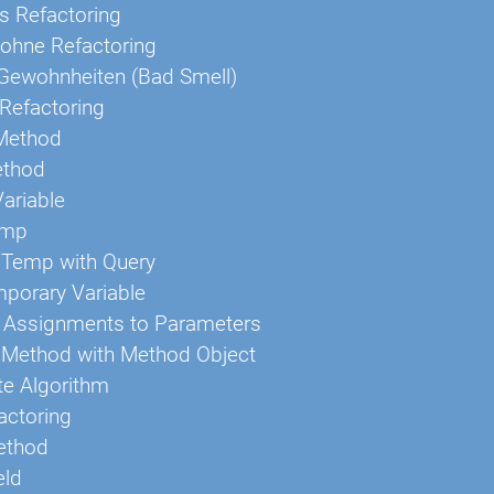
es Refactoring
ohne Refactoring
Gewohnheiten (Bad Smell)
Refactoring
 Method
ethod
Variable
emp
 Temp with Query
mporary Variable
Assignments to Parameters
 Method with Method Object
te Algorithm
actoring
ethod
eld