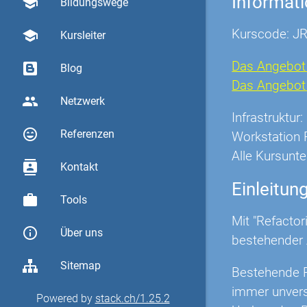
Informat
school
Bildungswege
Kurscode: J
school
Kursleiter
Das Angebot 
Blog
Das Angebot O
group
Netzwerk
Infrastruktu
sentiment_very_satisfied
Referenzen
Workstation 
Alle Kursunte
contacts
Kontakt
Einleitun
work
Tools
Mit "Refacto
info_outline
Über uns
bestehender 
Sitemap
Bestehende P
immer unvers
Powered by
stack.ch/1.25.2