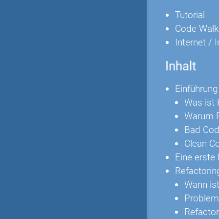
Tutorial
Code Walk
Internet / 
Inhalt
Einführung
Was ist 
Warum R
Bad Cod
Clean C
Eine erste 
Refactorin
Wann ist
Problem
Refactor