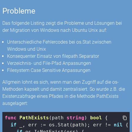
Probleme
Das folgende Listing zeigt die Probleme und Lösungen bei
der Migration von Windows nach Ubuntu Unix auf:
Unterschiedliche Fehlercodes bei os.Stat zwischen
Windows und Unix
Konsequenter Einsatz von filepath.Separator
Verzeichnis- und File-Pfad Anpassungen
Filesystem Case Sensitive Anpassungen
Allgmein lohnt es sich, wenn man den Zugriff auf die os-
Methoden kapselt und damit zentralisiert. So wurde z.B. die
Existenzabfrage eines Pfades in die Methode PathExists
ausgelagert:
func
PathExists
(path 
string
)
bool
 {

if
 _, err := os.Stat(path); err != 
nil
 {

if
 os.IsNotExist(err) {
