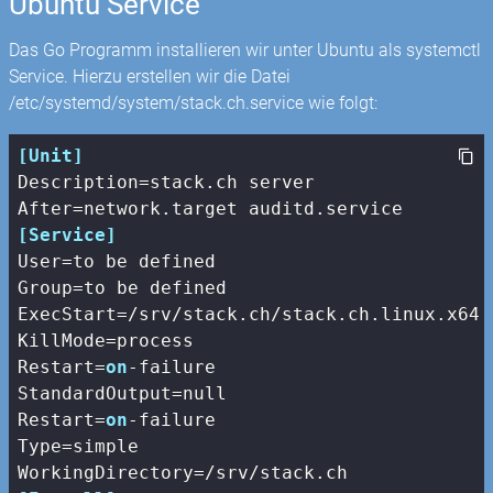
Ubuntu Service
Das Go Programm installieren wir unter Ubuntu als systemctl
Service. Hierzu erstellen wir die Datei
/etc/systemd/system/stack.ch.service wie folgt:
[Unit]
Description
After
[Service]
User
Group
ExecStart
KillMode
Restart
=
on
StandardOutput
Restart
=
on
Type
WorkingDirectory