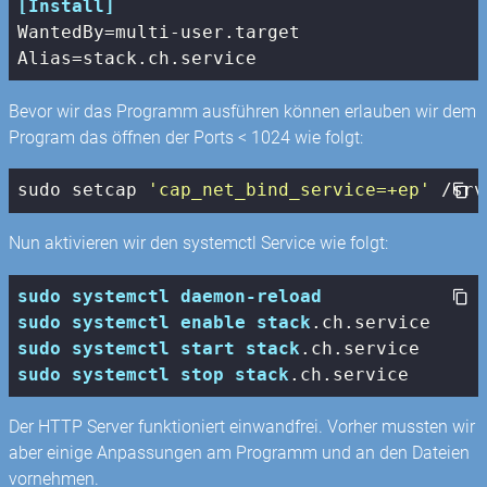
[Install]
WantedBy
Alias
Bevor wir das Programm ausführen können erlauben wir dem
Program das öffnen der Ports < 1024 wie folgt:
sudo 
setcap
'cap_net_bind_service=+ep'
 /srv
Nun aktivieren wir den systemctl Service wie folgt:
sudo
systemctl
daemon-reload
sudo
systemctl
enable
stack
.ch
.service
sudo
systemctl
start
stack
.ch
.service
sudo
systemctl
stop
stack
.ch
.service
Der HTTP Server funktioniert einwandfrei. Vorher mussten wir
aber einige Anpassungen am Programm und an den Dateien
vornehmen.