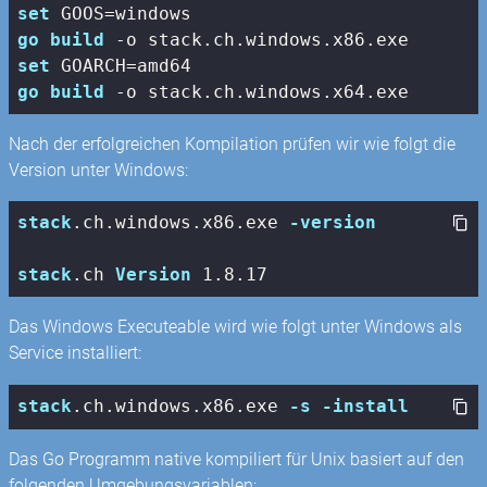
set
go
build
set
go
build
Nach der erfolgreichen Kompilation prüfen wir wie folgt die
Version unter Windows:
stack
.ch
.windows
.x86
.exe
-version
stack
.ch
Version
 1
.8
.17
Das Windows Executeable wird wie folgt unter Windows als
Service installiert:
stack
.ch
.windows
.x86
.exe
-s
-install
Das Go Programm native kompiliert für Unix basiert auf den
folgenden Umgebungsvariablen: