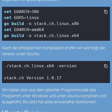
set
 GOARCH=
386
set
go
build
set
go
build
Nach der erfolgreichen Kompilation prüfen wir wie folgt die
Version unter Ubuntu:
./
stack
.ch.linux.x64 -version

stack
.ch Version 
1.8
.17
Wir haben also aus dem gleichen Programmcode das
Programm unter Windows und unter Ubuntu kompiliert und
ausgeführt. Bis jetzt hat alles einwandfrei funktioniert.