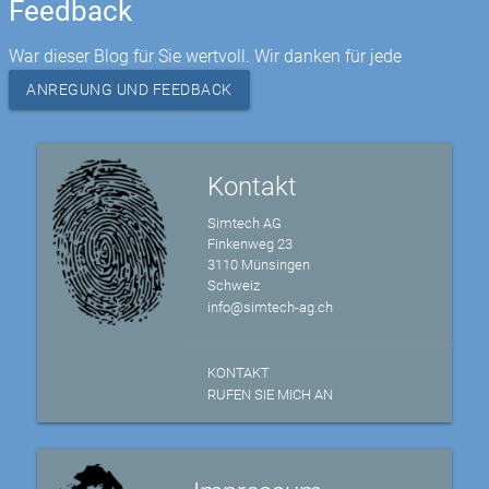
Feedback
War dieser Blog für Sie wertvoll. Wir danken für jede
ANREGUNG UND FEEDBACK
Kontakt
Simtech AG
Finkenweg 23
3110 Münsingen
Schweiz
info@simtech-ag.ch
KONTAKT
RUFEN SIE MICH AN