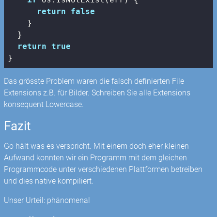
return
false
    }

  }

return
true
}
Das grösste Problem waren die falsch definierten File
Extensions z.B. für Bilder. Schreiben Sie alle Extensions
konsequent Lowercase.
Fazit
Go hält was es verspricht. Mit einem doch eher kleinen
Aufwand konnten wir ein Programm mit dem gleichen
Programmcode unter verschiedenen Plattformen betreiben
und dies native kompiliert.
Unser Urteil: phänomenal