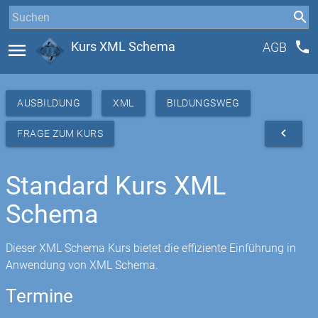
phone
menu
Kurs XML Schema
AGB
AUSBILDUNG
XML
BILDUNGSWEG
navigate_before
FRAGE ZUM KURS
Standard Kurs XML
Schema
Dieser XML Schema Kurs bietet die effiziente Einführung in
Anwendung von XML Schema.
Termine