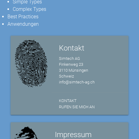
Simple Types
Complex Types
Best Practices
Anwendungen
Kontakt
Simtech AG
Finkenweg 23
3110 Münsingen
Schweiz
info@simtech-ag.ch
KONTAKT
RUFEN SIE MICH AN
Impressum