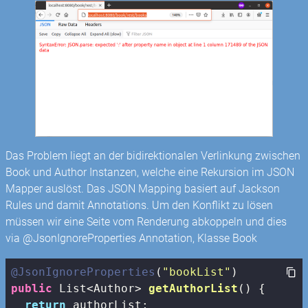
Das Problem liegt an der bidirektionalen Verlinkung zwischen
Book und Author Instanzen, welche eine Rekursion im JSON
Mapper auslöst. Das JSON Mapping basiert auf Jackson
Rules und damit Annotations. Um den Konflikt zu lösen
müssen wir eine Seite vom Renderung abkoppeln und dies
via @JsonIgnoreProperties Annotation, Klasse Book
@JsonIgnoreProperties
(
"bookList"
public
 List<Author> 
getAuthorList
()
{

return
 authorList;
