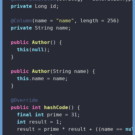
private
 Long id;

@Column
(name = 
"name"
, length = 
256
)

private
 String name;

public
Author
()
{

this
(
null
);

  }

public
Author
(String name)
{

this
.name = name;

  }

@Override
public
int
hashCode
()
{

final
int
 prime = 
31
;

int
 result = 
1
;

    result = prime * result + ((name == 
nul