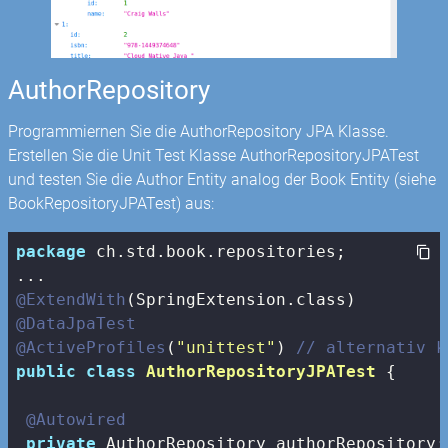
AuthorRepository
Programmiernen Sie die AuthorRepository JPA Klasse.
Erstellen Sie die Unit Test Klasse AuthorRepositoryJPATest
und testen Sie die Author Entity analog der Book Entity (siehe
BookRepositoryJPATest) aus:
package
 ch.std.book.repositories;

@ExtendWith
@DataJpaTest
@ActiveProfiles
(
"unittest"
) 
// alternativ k
public
class
AuthorRepositoryJPATest
{

@Autowired
private
 AuthorRepository authorRepository;
