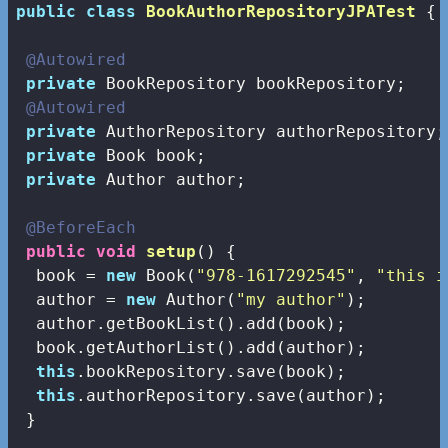
public
class
BookAuthorRepositoryJPATest
{

@Autowired
private
 BookRepository bookRepository;

@Autowired
private
 AuthorRepository authorRepository;

private
 Book book;

private
 Author author;

@BeforeEach
public
void
setup
()
{

  book = 
new
 Book(
"978-1617292545"
, 
"this i
  author = 
new
 Author(
"my author"
);

  author.getBookList().add(book);

  book.getAuthorList().add(author);

this
.bookRepository.save(book);

this
.authorRepository.save(author);

 }
