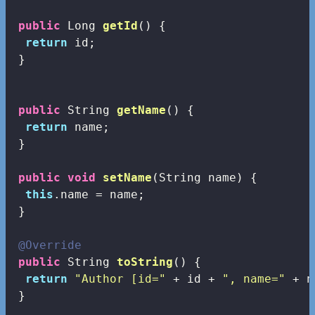
public
 Long 
getId
()
{

return
 id;

 }

public
 String 
getName
()
{

return
 name;

 }

public
void
setName
(String name)
{

this
.name = name;

 }

@Override
public
 String 
toString
()
{

return
"Author [id="
 + id + 
", name="
 + n
 } 
