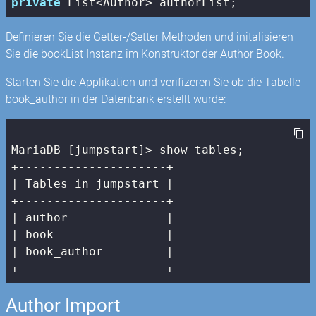
private
 List<Author> authorList;
Definieren Sie die Getter-/Setter Methoden und initalisieren
Sie die bookList Instanz im Konstruktor der Author Book.
Starten Sie die Applikation und verifizeren Sie ob die Tabelle
book_author in der Datenbank erstellt wurde:
MariaDB [jumpstart]> show tables;

| Tables_in_jumpstart |
| author              |
| book                |
| book_author         |
+---------------------+
Author Import