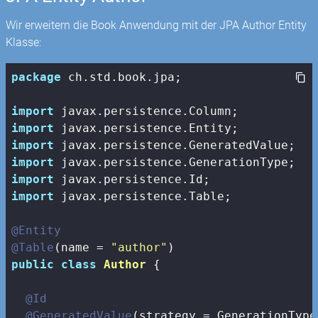
Wir erweitern die Book Anwendung mit der JPA Author Entity
Klasse:
package
 ch.std.book.jpa;

import
import
import
import
import
import
 javax.persistence.Table;

@Entity
@Table
(name = 
"author"
public
class
Author
{

@Id
@GeneratedValue
(strategy = GenerationType