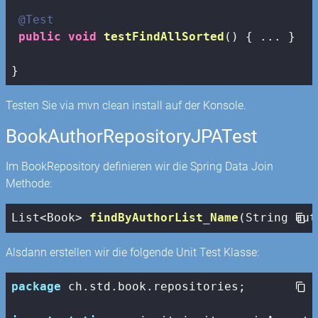
@Test
public
void
testFindAllSorted
()
{ ... }

}
Testen Sie via mvn clean install auf der Konsole.
BookAuthorRepositoryJPATest
Im BookRepository definieren wir die Spring Data Join
Methode:
List<Book> 
findByAuthorList_Name
(String aut
Alsdann erstellen wir die folgende Unit Test Klasse:
package
 ch.std.book.repositories;
