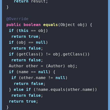
return
 result;

 }

@Override
public
boolean
equals
(Object obj)
{

if
 (
this
 == obj)

return
true
;

if
 (obj == 
null
)

return
false
;

if
 (getClass() != obj.getClass())

return
false
;

  Author other = (Author) obj;

if
 (name == 
null
) {

if
 (other.name != 
null
)

return
false
;

  } 
else
if
 (!name.equals(other.name))

return
false
;

return
true
;

 }
