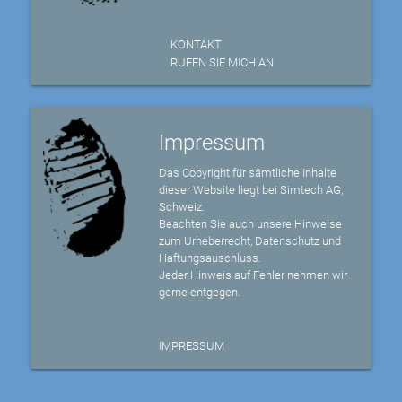
KONTAKT
RUFEN SIE MICH AN
Impressum
Das Copyright für sämtliche Inhalte
dieser Website liegt bei Simtech AG,
Schweiz.
Beachten Sie auch unsere Hinweise
zum Urheberrecht, Datenschutz und
Haftungsauschluss.
Jeder Hinweis auf Fehler nehmen wir
gerne entgegen.
IMPRESSUM