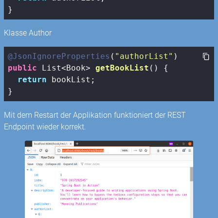
}
Klasse Author
@JsonIgnoreProperties
(
"authorList"
public
 List<Book> 
getBookList
()
{

return
 bookList;

}
Mit dem Restart der Applikation funktioniert der REST
Endpoint wieder korrekt.