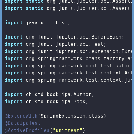
import
static
import
static
 org.junit.jupiter.api.Asserti
import
 java.util.List;

import
import
import
import
import
import
import
 org.springframework.test.context.jun
import
import
 ch.std.book.jpa.Book;

@ExtendWith
@DataJpaTest
@ActiveProfiles
(
"unittest"