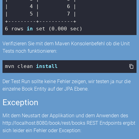
|
4
|         6 |
|       5 |
7
|

+---------+-----------+

6 rows 
in
 set (0.000 sec)
Verifizieren Sie mit dem Maven Konsolenbefehl ob die Unit
Tests noch funktionieren:
mvn clean 
install
Der Test Run sollte keine Fehler zeigen, wir testen ja nur die
einzelne Book Entity auf der JPA Ebene.
Exception
Mit dem Neustart der Applikation und dem Anwenden des
http://localhost:8080/book/rest/books REST Endpoints ergibt
sich leider ein Fehler oder Exception: