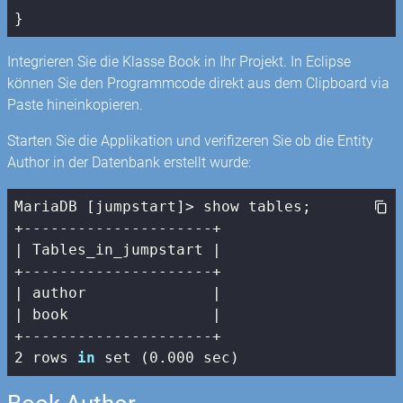
}
Integrieren Sie die Klasse Book in Ihr Projekt. In Eclipse
können Sie den Programmcode direkt aus dem Clipboard via
Paste hineinkopieren.
Starten Sie die Applikation und verifizeren Sie ob die Entity
Author in der Datenbank erstellt wurde:
MariaDB [jumpstart]> show tables;

| Tables_in_jumpstart |
| author              |
| book                |
2
 rows 
in
 set (
0
.
000
 sec)