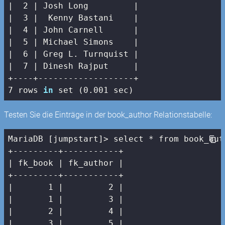
|  2 |
 Josh Long         
|

|
3
|  Kenny Bastani    |
|  4 |
 John Carnell      
|

|
5
| Michael Simons    |
|  6 |
 Greg L. Turnquist 
|

|
7
| Dinesh Rajput     |
7
 rows 
in
 set (
0
.
001
 sec)
Testen Sie die Einträge in der book_author Relationstabelle:
MariaDB [jumpstart]> select * from book_auth
| fk_book |
 fk_author 
|

+---------+-----------+

|
1
|         2 |
|       1 |
3
|

|
2
|         4 |
|       3 |
5
|
