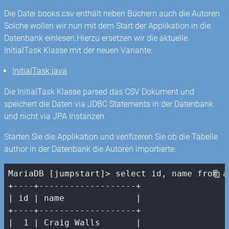
Die Datei books.csv enthält neben Büchern auch die Autoren.
Solche wollen wir nun mit dem Start der Applikation in die
Datenbank einlesen.Hierzu ersetzen wir die aktuelle
InitialTask Klasse mit der neuen Variante:
InitialTask.java
Die InitialTask Klasse parsed das CSV Dokument und
speichert die Daten via JDBC Statements in der Datenbank
und nicht via JPA Instanzen.
Starten Sie die Applikation und verifizeren Sie ob die Tabelle
author in der Datenbank die Autoren importierte:
MariaDB [jumpstart]> select id, name from au
| id |
 name              
|

+----+-------------------+

|
1
| Craig Walls       |