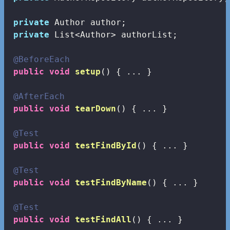
private
 Author author;

private
 List<Author> authorList;

@BeforeEach
public
void
setup
()
{ ... }

@AfterEach
public
void
tearDown
()
{ ... }

@Test
public
void
testFindById
()
{ ... }

@Test
public
void
testFindByName
()
{ ... }

@Test
public
void
testFindAll
()
{ ... }
