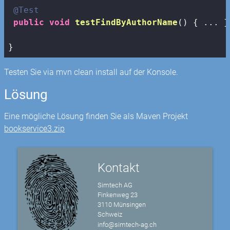
@Test
public
void
testFindByAuthorName
()
{ ... }

}
Testen Sie via mvn clean install auf der Konsole.
Lösung
Eine mögliche Lösung finden Sie als Maven Projekt
bookservice3.zip
Kontakt
Simtech AG
Finkenweg 23
3110 Münsingen
Schweiz
info@simtech-ag.ch