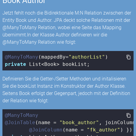
Book Author
Jetzt fehlt noch die Bidirektionale M:N Relation zwischen der
Entity Book und Author. JPA deckt solche Relationen mit der
@ManyToMany Relation, wobei eine Seite das Mapping
übernimmt.In der Klasse Author definieren wir die
@ManyToMany Relation wie folgt:
@ManyToMany
(mappedBy=
"authorList"
private
 List<Book> bookList;
Definieren Sie die Getter-/Setter Methoden und initalisieren
Sie die bookList Instanz im Konstruktor der Author Klasse.
Seitens Book erfolgt der Gegenpart, jedoch mit der Definition
der Relation wie folgt:
@ManyToMany
@JoinTable
(name = 
"book_author"
, joinColumn
@JoinColumn
(name = 
"fk_author"