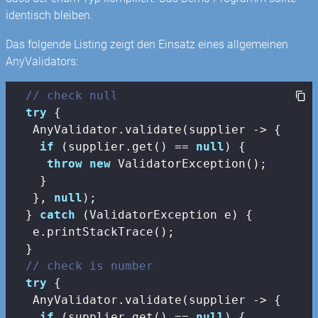
identisch bleiben.
Das folgende Listing zeigt den Einsatz eines allgemeinen
AnyValidators:
// check null 
try
 {

   AnyValidator.validate(supplier -> {

if
 (supplier.get() == 
null
) {

throw
new
 ValidatorException();

    }

   }, 
null
);

  } 
catch
 (ValidatorException e) {

   e.printStackTrace();

  }

// check is number 
try
 {

   AnyValidator.validate(supplier -> {

if
 (supplier.get() == 
null
) {
