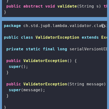
 }

public
abstract
void
validate
(String s)
th
}
package
 ch.std.jup8.lambda.validator.classic
public
class
ValidatorException
extends
Exc
private
static
final
long
 serialVersionUID
public
ValidatorException
()
{

super
();

 }

public
ValidatorException
(String message)
super
(message);

 }

}