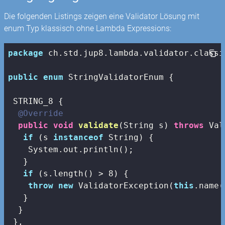
Die folgenden Listings zeigen eine Validator Lösung mit
enum Typ klassisch ohne Lambda Expressions:
package
 ch.std.jup8.lambda.validator.classic
public
enum
 StringValidatorEnum {

 STRING_8 {

@Override
public
void
validate
(String s)
throws
 Val
if
 (s 
instanceof
 String) {

    System.out.println();

   }

if
 (s.length() > 
8
) {

throw
new
 ValidatorException(
this
.name(
   }

  }  

 },
