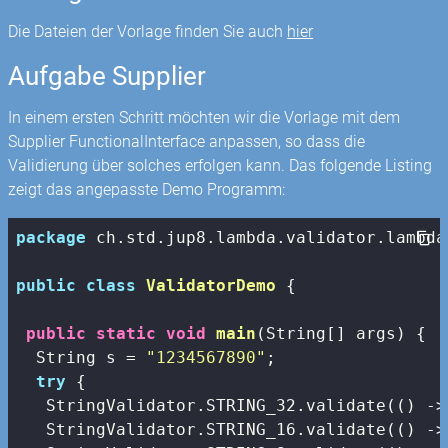
Die Dateien der Vorlage finden Sie auch
hier
Aufgabe Supplier
In einem ersten Schritt möchten wir die Vorlage mit dem
Supplier FunctionalInterface anpassen, so dass die
Validierung über solches erfolgen kann. Das folgende Listing
zeigt das angepasste Demo Programm:
package
 ch.std.jup8.lambda.validator.lambda
public
class
ValidatorDemo
{

public
static
void
main
(String[] args)
{

  String s = 
"1234567890"
;

try
 {

   StringValidator.STRING_32.validate(() -> 
   StringValidator.STRING_16.validate(() -> 