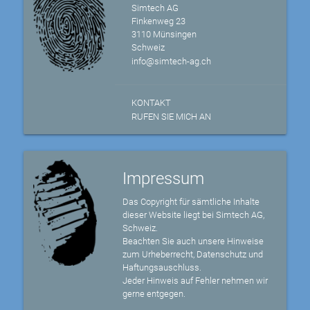
Simtech AG
Finkenweg 23
3110 Münsingen
Schweiz
info@simtech-ag.ch
KONTAKT
RUFEN SIE MICH AN
Impressum
Das Copyright für sämtliche Inhalte
dieser Website liegt bei Simtech AG,
Schweiz.
Beachten Sie auch unsere Hinweise
zum Urheberrecht, Datenschutz und
Haftungsauschluss.
Jeder Hinweis auf Fehler nehmen wir
gerne entgegen.