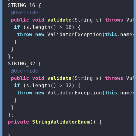
 STRING_16 {

@Override
public
void
validate
(String s)
throws
 Val
if
 (s.length() > 
16
) {

throw
new
 ValidatorException(
this
.name(
   }

  }  

 },

 STRING_32 {

@Override
public
void
validate
(String s)
throws
 Val
if
 (s.length() > 
32
) {

throw
new
 ValidatorException(
this
.name(
   }

  }  

 };

private
StringValidatorEnum
()
{
