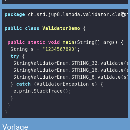
package
 ch.std.jup8.lambda.validator.classic
public
class
ValidatorDemo
{

public
static
void
main
(String[] args)
{

  String s = 
"1234567890"
;

try
 {

   StringValidatorEnum.STRING_32.validate(s)
   StringValidatorEnum.STRING_16.validate(s)
   StringValidatorEnum.STRING_8.validate(s);
  } 
catch
 (ValidatorException e) {

   e.printStackTrace();

  }

 }

}
Vorlage