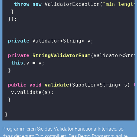
throw
new
 ValidatorException(
"min length
  }

 });

private
 Validator<String> v;

private
StringValidatorEnum
(Validator<Stri
this
.v = v;

 }

public
void
validate
(Supplier<String> s)
t
  v.validate(s);

 }

Programmieren Sie das Validator FunctionalInterface, so
dass der enum Typ kompiliert. Das Demo Programm sollte