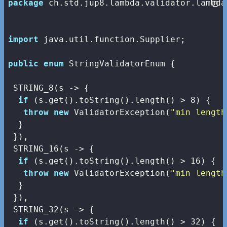
package
 ch.std.jup8.lambda.validator.lambda;
import
 java.util.function.Supplier;

public
enum
 StringValidatorEnum {

 STRING_8(s -> { 

if
 (s.get().toString().length() > 
8
) {

throw
new
 ValidatorException(
"min length
  }

 }),

 STRING_16(s -> { 

if
 (s.get().toString().length() > 
16
) {

throw
new
 ValidatorException(
"min length
  }

 }),

 STRING_32(s -> { 

if
 (s.get().toString().length() > 
32
) {
