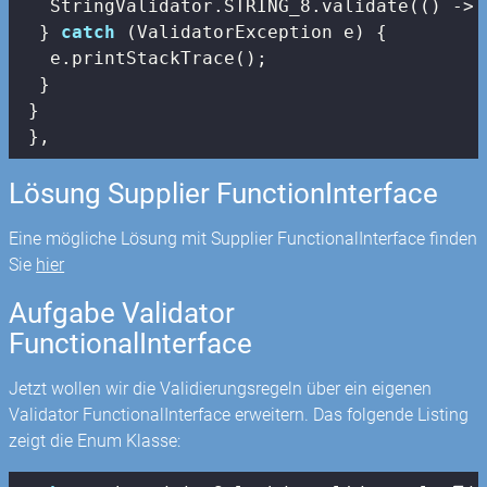
   StringValidator.STRING_8.validate(() -> s
  } 
catch
 (ValidatorException e) {

   e.printStackTrace();

  }

 }

 },
Lösung Supplier FunctionInterface
Eine mögliche Lösung mit Supplier FunctionalInterface finden
Sie
hier
Aufgabe Validator
FunctionalInterface
Jetzt wollen wir die Validierungsregeln über ein eigenen
Validator FunctionalInterface erweitern. Das folgende Listing
zeigt die Enum Klasse: