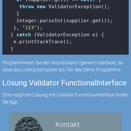
throw
new
 ValidatorException();

    }

    Integer.parseInt(supplier.get());

   }, 
"123"
);

  } 
catch
 (ValidatorException e) {

   e.printStackTrace();

  }
Programmieren Sie den AnyValidator (generic Interface), so
dass das Listing kompiliert als Teil des Demo Programms.
Lösung Validator FunctionalInterface
Eine mögliche Lösung mit Callable FunctionalInterface finden
Sie
hier
Kontakt