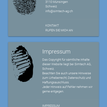
3110 Münsingen
Schweiz
info@simtech-ag.ch
KONTAKT
RUFEN SIE MICH AN
Impressum
Das Copyright für sämtliche Inhalte
dieser Website liegt bei Simtech AG,
Schweiz.
Beachten Sie auch unsere Hinweise
zum Urheberrecht, Datenschutz und
Haftungsauschluss.
Jeder Hinweis auf Fehler nehmen wir
gerne entgegen.
IMPRESSUM