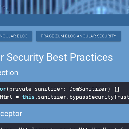
NGULAR BLOG
FRAGE ZUM BLOG ANGULAR SECURITY
r Security Best Practices
ection
or
Html = 
this
.sanitizer.bypassSecurityTrus
rceptor