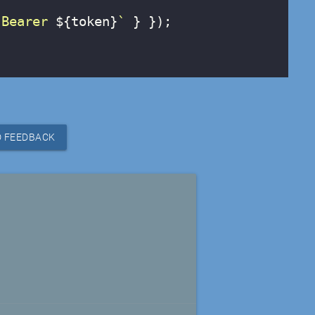
`Bearer 
${token}
`
 } });

 FEEDBACK