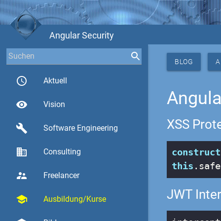
Angular Security
BLOG
A
access_time
Aktuell
Angula
visibility
Vision
XSS Prot
build
Software Engineering
business
construct
Consulting
this
.safe
supervisor_account
Freelancer
JWT Inte
school
Ausbildung/Kurse