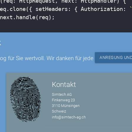
(req: HttpRequest
, 
next
: HttpHandler) {

eq.clone({ 
setHeaders
: { 
Authorization
: 
next.handle(req);

k
og für Sie wertvoll. Wir danken für jede
ANREGUNG UND
Kontakt
Simtech AG
Finkenweg 23
3110 Münsingen
Schweiz
info@simtech-ag.ch