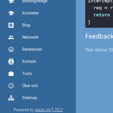
intercept
school
Bildungswege
  req = r
school
Kursleiter
return
 
}
Blog
Feedbac
group
Netzwerk
sentiment_very_satisfied
War dieser Bl
Referenzen
contacts
Kontakt
work
Tools
info_outline
Über uns
Sitemap
Powered by
stack.ch/1.25.2