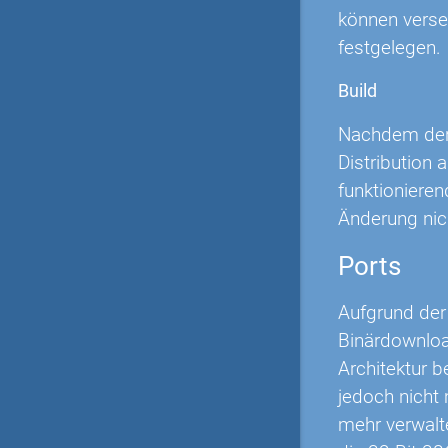
können verse
festgelegen.
Build
Nachdem der 
Distribution
funktionieren
Änderung nich
Ports
Aufgrund der 
Binärdownload
Architektur b
jedoch nicht
mehr verwalt