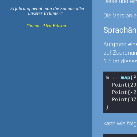
Diese und ei
Erfahrung nennt man die Summe aller
unserer Irrtümer.
Die Version e
Thomas Alva Edison
Sprachän
Aufgrund eine
auf Zuordnung
1.5 ist diese
m := 
map
[P
  Point{
29
  Point{
-2
  Point{
37
}
kann wie folg