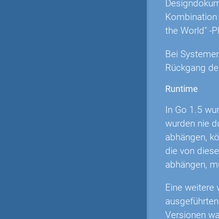
Designdokumen
Kombination 
the World" -P
Bei Systemen,
Rückgang der
Runtime
In Go 1.5 wu
wurden nie d
abhängen, kö
die von dies
abhängen, m
Eine weitere 
ausgeführte
Versionen wa