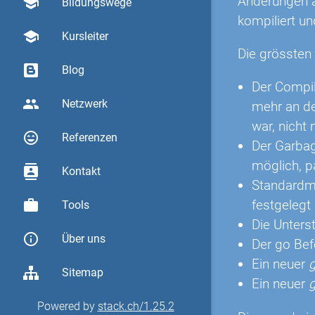
Änderungen a
school
Bildungswege
kompiliert un
school
Kursleiter
Die grössten
Blog
Der Compile
group
Netzwerk
mehr an der
war, nicht
sentiment_very_satisfied
Referenzen
Der Garbage
möglich, p
contacts
Kontakt
Standardm
work
festgelegt 
Tools
Die Unterst
info_outline
Über uns
Der go Bef
Ein neuer
g
Sitemap
Ein neuer
Powered by
stack.ch/1.25.2