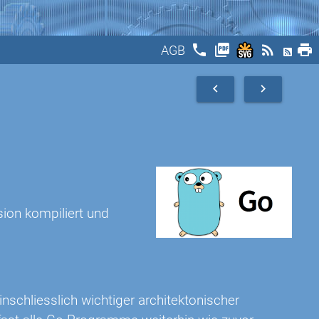
phone
picture_as_pdf
rss_feed
print
AGB
navigate_before
navigate_next
ion kompiliert und
inschliesslich wichtiger architektonischer