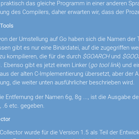
t praktisch das gleiche Programm in einer anderen Spr
ung des Compilers, daher erwarten wir, dass der Proze
 Tools
on der Umstellung auf Go haben sich die Namen der To
sen gibt es nur eine Binärdatei, auf die zugegriffen w
zu kompilieren, die für die durch
$GOARCH
und
$GOO
. Ebenso gibt es jetzt einen Linker (
go tool link
) und e
aus der alten C-Implementierung übersetzt, aber der A
ng, die weiter unten ausführlicher beschrieben wird.
die Entfernung der Namen 6g, 8g ..., ist die Ausgabe 
8, .6 etc. gegeben.
ctor
ollector wurde für die Version 1.5 als Teil der Entwic