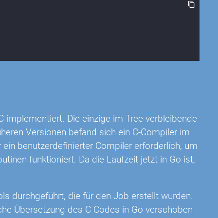
C implementiert. Die einzige im Tree verbleibende
rüheren Versionen befand sich ein C-Compiler im
 ein benutzerdefinierter Compiler erforderlich, um
nen funktioniert. Da die Laufzeit jetzt in Go ist,
ls durchgeführt, die für den Job erstellt wurden.
ische Übersetzung des C-Codes in Go verschoben