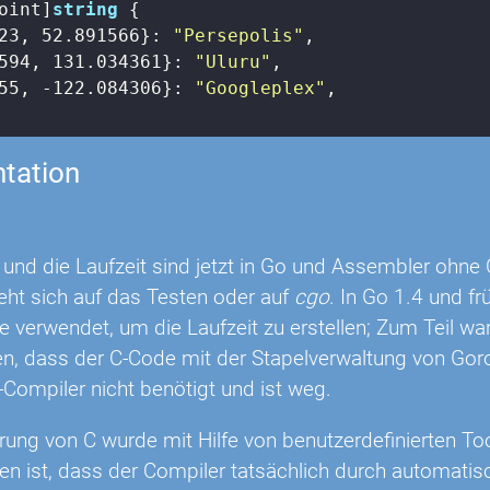
oint]
string
 {

23
, 
52.891566
}: 
"Persepolis"
,

594
, 
131.034361
}: 
"Uluru"
,

55
, 
-122.084306
}: 
"Googleplex"
,

tation
und die Laufzeit sind jetzt in Go und Assembler ohne 
eht sich auf das Testen oder auf
cgo
. In Go 1.4 und f
e verwendet, um die Laufzeit zu erstellen; Zum Teil war
en, dass der C-Code mit der Stapelverwaltung von Gorouti
-Compiler nicht benötigt und ist weg.
rung von C wurde mit Hilfe von benutzerdefinierten Too
en ist, dass der Compiler tatsächlich durch automat