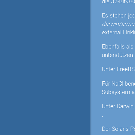
die 32-Bit-38
Es stehen je
darwin/arm
external Link
Ebenfalls als
unterstützen
Unter FreeBS
Für NaCl ben
Subsystem au
Unter Darwin
.
Der Solaris-P