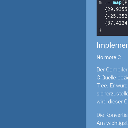
m := 
map
[P
  {
29.9355
  {
-25.352
  {
37.4224
}
Implemen
No more C
Der Compiler 
C-Quelle bezi
Tree. Er wurd
sicherzustell
wird dieser C
Die Konvertie
Am wichtigst