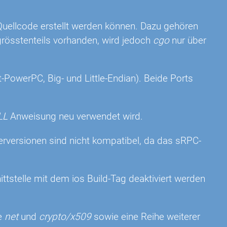
uellcode erstellt werden können. Dazu gehören
grösstenteils vorhanden, wird jedoch
cgo
nur über
t-PowerPC, Big- und Little-Endian). Beide Ports
LL
Anweisung neu verwendet wird.
erversionen sind nicht kompatibel, da das sRPC-
tstelle mit dem ios Build-Tag deaktiviert werden
te
net
und
crypto/x509
sowie eine Reihe weiterer