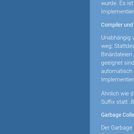
wurde. Es is
Implementier
Compiler und
Unabhängig v
weg; Stattdes
Binärdateien 
geeignet sind
automatisch 
Implementieru
Ähnlich wie 
Suffix statt .
Garbage Colle
Der Garbage C