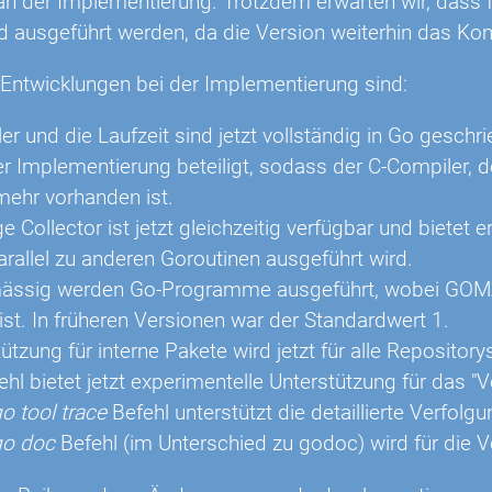
n der Implementierung. Trotzdem erwarten wir, dass f
d ausgeführt werden, da die Version weiterhin das Kom
 Entwicklungen bei der Implementierung sind:
r und die Laufzeit sind jetzt vollständig in Go geschr
 Implementierung beteiligt, sodass der C-Compiler, der
 mehr vorhanden ist.
 Collector ist jetzt gleichzeitig verfügbar und bietet 
arallel zu anderen Goroutinen ausgeführt wird.
ässig werden Go-Programme ausgeführt, wobei GOMA
ist. In früheren Versionen war der Standardwert 1.
ützung für interne Pakete wird jetzt für alle Repositorys
ehl bietet jetzt experimentelle Unterstützung für das "
o tool trace
Befehl unterstützt die detaillierte Verfo
go doc
Befehl (im Unterschied zu godoc) wird für die 