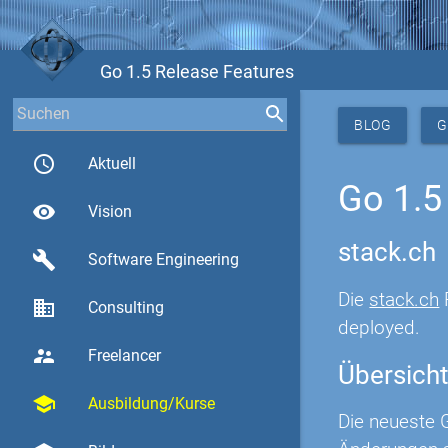
Go 1.5 Release Features
BLOG
G
access_time
Aktuell
Go 1.5
visibility
Vision
stack.ch
build
Software Engineering
Die
stack.ch
business
Consulting
deployed.
supervisor_account
Freelancer
Übersicht
school
Ausbildung/Kurse
Die neueste G