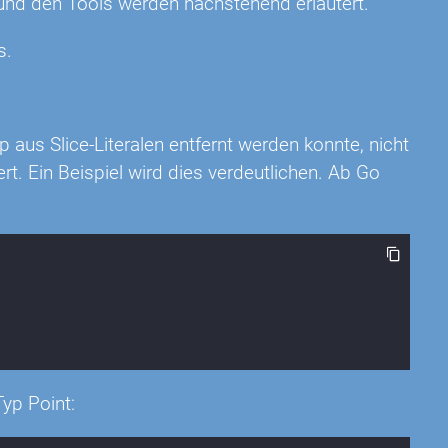
und den Tools werden nachstehend erläutert.
s.
aus Slice-Literalen entfernt werden konnte, nicht
t. Ein Beispiel wird dies verdeutlichen. Ab Go
Typ Point: