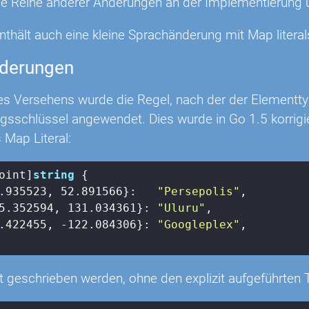
ne Reihe anderer Änderungen an der Implementierung 
nthält auch eine kleine Sprachänderung mit Map literal
derungen
s Versehens wurde die Regel, nach der der Elementtyp 
sschlüssel angewendet. Dies wurde in Go 1.5 korrigier
s Map Literal:
oint]
string
 {

.935523
, 
52.891566
}:   
"Persepolis"
,

5.352594
, 
131.034361
}: 
"Uluru"
,

.422455
, 
-122.084306
}: 
"Googleplex"
,

t geschrieben werden, ohne den explizit aufgeführten 