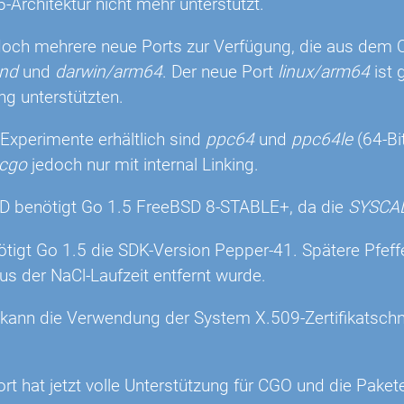
6-Architektur nicht mehr unterstützt.
doch mehrere neue Ports zur Verfügung, die aus dem Q
und
und
darwin/arm64
. Der neue Port
linux/arm64
ist 
ing unterstützten.
 Experimente erhältlich sind
ppc64
und
ppc64le
(64-Bi
cgo
jedoch nur mit internal Linking.
D benötigt Go 1.5 FreeBSD 8-STABLE+, da die
SYSCA
ötigt Go 1.5 die SDK-Version Pepper-41. Spätere Pfeff
s der NaCl-Laufzeit entfernt wurde.
 kann die Verwendung der System X.509-Zertifikatschnit
ort hat jetzt volle Unterstützung für CGO und die Pake