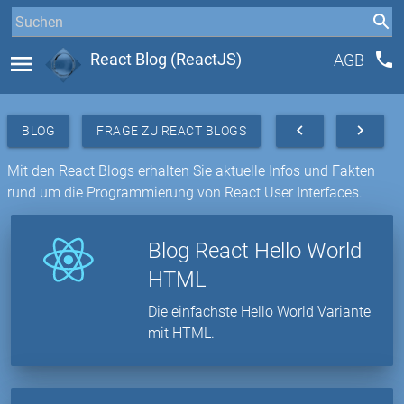
phone
menu
React Blog (ReactJS)
AGB
navigate_before
navigate_next
BLOG
FRAGE ZU REACT BLOGS
Mit den React Blogs erhalten Sie aktuelle Infos und Fakten
rund um die Programmierung von React User Interfaces.
Blog React Hello World
HTML
Die einfachste Hello World Variante
mit HTML.