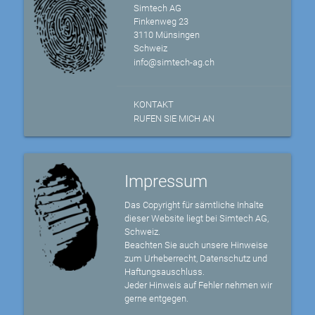
Simtech AG
Finkenweg 23
3110 Münsingen
Schweiz
info@simtech-ag.ch
KONTAKT
RUFEN SIE MICH AN
Impressum
Das Copyright für sämtliche Inhalte
dieser Website liegt bei Simtech AG,
Schweiz.
Beachten Sie auch unsere Hinweise
zum Urheberrecht, Datenschutz und
Haftungsauschluss.
Jeder Hinweis auf Fehler nehmen wir
gerne entgegen.