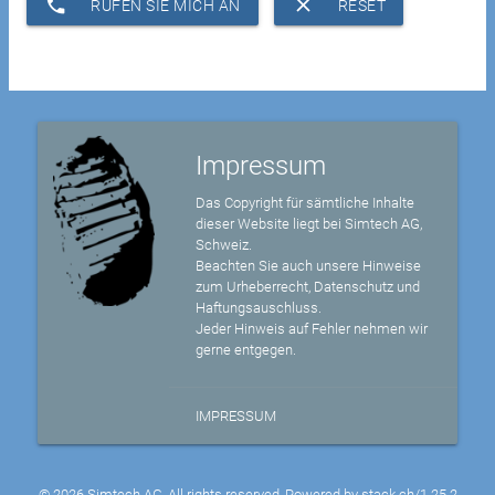
phone
clear
RUFEN SIE MICH AN
RESET
Impressum
Das Copyright für sämtliche Inhalte
dieser Website liegt bei Simtech AG,
Schweiz.
Beachten Sie auch unsere Hinweise
zum Urheberrecht, Datenschutz und
Haftungsauschluss.
Jeder Hinweis auf Fehler nehmen wir
gerne entgegen.
IMPRESSUM
© 2026 Simtech AG, All rights reserved, Powered by
stack.ch/1.25.2