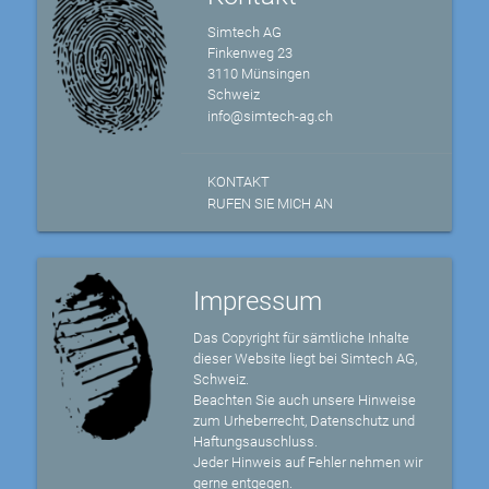
Simtech AG
Finkenweg 23
3110 Münsingen
Schweiz
info@simtech-ag.ch
KONTAKT
RUFEN SIE MICH AN
Impressum
Das Copyright für sämtliche Inhalte
dieser Website liegt bei Simtech AG,
Schweiz.
Beachten Sie auch unsere Hinweise
zum Urheberrecht, Datenschutz und
Haftungsauschluss.
Jeder Hinweis auf Fehler nehmen wir
gerne entgegen.