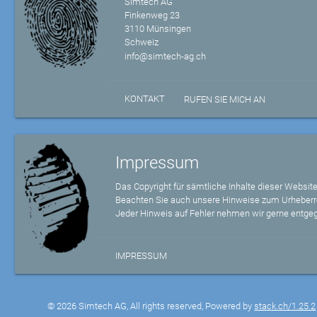
Simtech AG
Finkenweg 23
3110 Münsingen
Schweiz
info@simtech-ag.ch
KONTAKT
RUFEN SIE MICH AN
Impressum
Das Copyright für sämtliche Inhalte dieser Website
Beachten Sie auch unsere Hinweise zum Urheberr
Jeder Hinweis auf Fehler nehmen wir gerne entge
IMPRESSUM
© 2026 Simtech AG, All rights reserved, Powered by
stack.ch/1.25.2