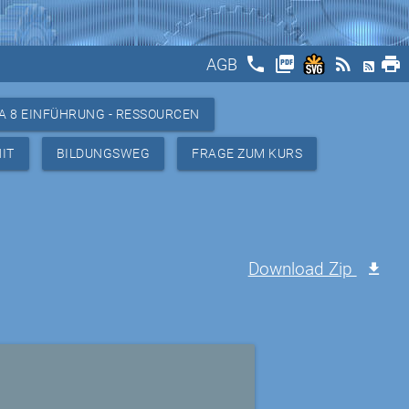
phone
picture_as_pdf
rss_feed
print
AGB
A 8 EINFÜHRUNG - RESSOURCEN
IT
BILDUNGSWEG
FRAGE ZUM KURS
Download Zip