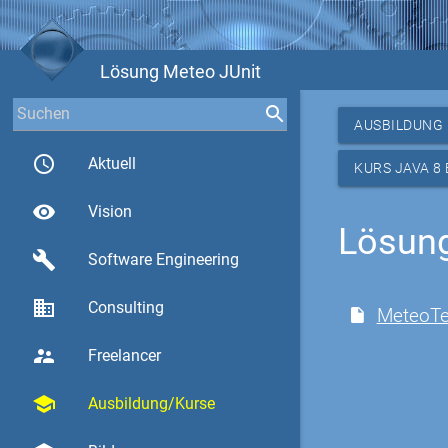
Lösung Meteo JUnit
AUSBILDUNG
access_time
Aktuell
KURS JAVA 8
visibility
Vision
Lösung
build
Software Engineering
business
Consulting
MeteoTe
supervisor_account
Freelancer
school
Ausbildung/Kurse