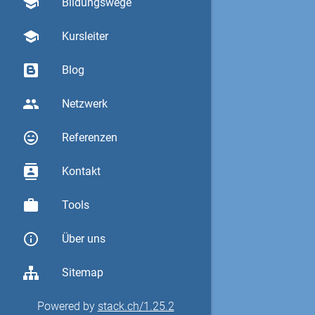
school
Bildungswege
school
Kursleiter
Blog
group
Netzwerk
sentiment_very_satisfied
Referenzen
contacts
Kontakt
work
Tools
info_outline
Über uns
Sitemap
Powered by
stack.ch/1.25.2