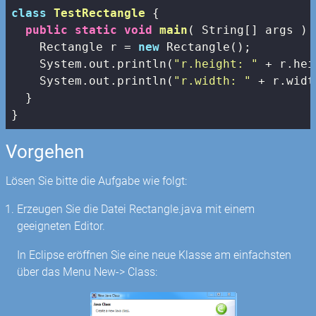
class
TestRectangle
{

public
static
void
main
( String[] args )
    Rectangle r = 
new
 Rectangle();

    System.out.println(
"r.height: "
 + r.hei
    System.out.println(
"r.width: "
 + r.widt
  }

}
Vorgehen
Lösen Sie bitte die Aufgabe wie folgt:
Erzeugen Sie die Datei Rectangle.java mit einem
geeigneten Editor.
In Eclipse eröffnen Sie eine neue Klasse am einfachsten
über das Menu New-> Class: