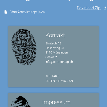
Download Zip
CharArrayImage.java
Kontakt
Simtech AG
Finkenweg 23
3110 Münsingen
Schweiz
info@simtech-ag.ch
KONTAKT
RUFEN SIE MICH AN
Impressum