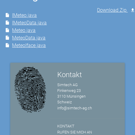
Download Zip
IMeteo.java
IMeteoData.java
Meteo.java
MeteoData.java
MeteoIface.java
Kontakt
Simtech AG
Finkenweg 23
3110 Münsingen
Schweiz
info@simtech-ag.ch
KONTAKT
RUFEN SIE MICH AN