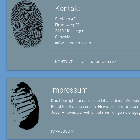
Kontakt
Simtech AG
Finkenweg 23
3110 Münsingen
Schweiz
info@simtech-ag.ch
KONTAKT
RUFEN SIE MICH AN
Impressum
Das Copyright für sämtliche Inhalte dieser Website
Beachten Sie auch unsere Hinweise zum Urheberr
Jeder Hinweis auf Fehler nehmen wir gerne entge
IMPRESSUM