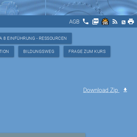
phone
picture_as_pdf
rss_feed
print
AGB
A 8 EINFÜHRUNG - RESSOURCEN
TION
BILDUNGSWEG
FRAGE ZUM KURS
Download Zip