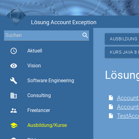
Lösung Account Exception
AUSBILDUNG
access_time
Aktuell
KURS JAVA 8
visibility
Vision
Lösung
build
Software Engineering
business
Consulting
Account.
Account
supervisor_account
Freelancer
TestAcc
school
Ausbildung/Kurse