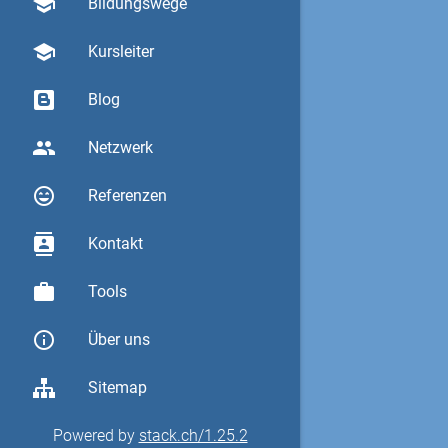
school
Bildungswege
school
Kursleiter
Blog
group
Netzwerk
sentiment_very_satisfied
Referenzen
contacts
Kontakt
work
Tools
info_outline
Über uns
Sitemap
Powered by
stack.ch/1.25.2