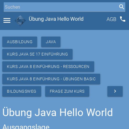
phone
menu
Übung Java Hello World
AGB
AUSBILDUNG
JAVA
KURS JAVA SE 17 EINFÜHRUNG
KURS JAVA 8 EINFÜHRUNG - RESSOURCEN
KURS JAVA 8 EINFÜHRUNG - ÜBUNGEN BASIC
navigate_next
BILDUNGSWEG
FRAGE ZUM KURS
Übung Java Hello World
Ausgangslage