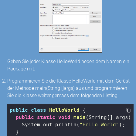
Geben Sie jeder Klasse HelloWorld neben dem Namen ein
Package mit.
Programmieren Sie die Klasse HelloWorld mit dem Gerüst
der Methode main(String []args) aus und programmieren
Sie die Klasse weiter gemäss dem folgenden Listing:
public
class
HelloWorld
{

public
static
void
main
(String[] args)
{
    System.out.println(
"Hello World"
);

  }
