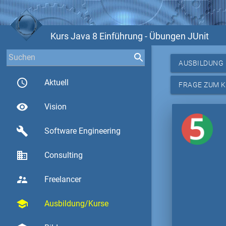
Kurs Java 8 Einführung - Übungen JUnit
AUSBILDUNG
access_time
Aktuell
FRAGE ZUM 
visibility
Vision
build
Software Engineering
business
Consulting
supervisor_account
Freelancer
school
Ausbildung/Kurse