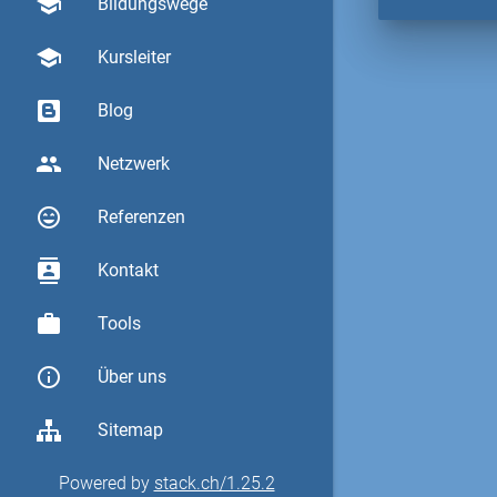
school
Bildungswege
school
Kursleiter
Blog
group
Netzwerk
sentiment_very_satisfied
Referenzen
contacts
Kontakt
work
Tools
info_outline
Über uns
Sitemap
Powered by
stack.ch/1.25.2