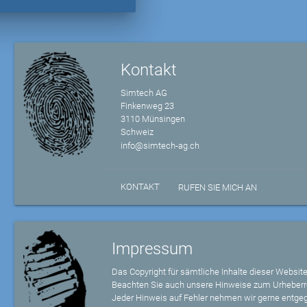
Kontakt
Simtech AG
Finkenweg 23
3110 Münsingen
Schweiz
info@simtech-ag.ch
KONTAKT
RUFEN SIE MICH AN
Impressum
Das Copyright für sämtliche Inhalte dieser Website
Beachten Sie auch unsere Hinweise zum Urheberr
Jeder Hinweis auf Fehler nehmen wir gerne entge