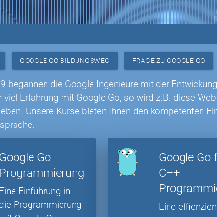
GOOGLE GO BILDUNGSWEG
FRAGE ZU GOOGLE GO
9 begannen die Google Ingenieure mit der Entwickun
r viel Erfahrung mit Google Go, so wird z.B. diese We
rieben. Unsere Kurse bieten Ihnen den kompetenten Ein
sprache.
Google Go
Google Go 
Programmierung
C++
Programmi
Eine Einführung in
die Programmierung
Eine effienzien