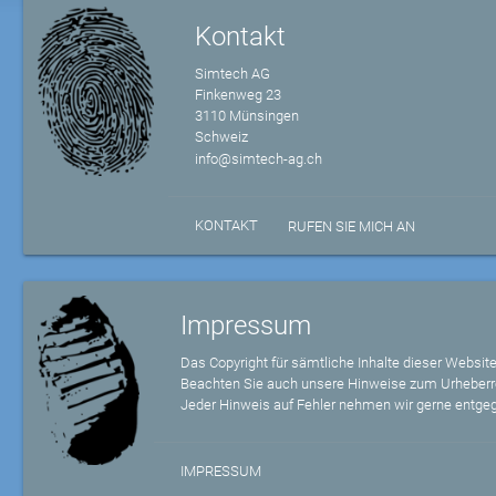
Kontakt
Simtech AG
Finkenweg 23
3110 Münsingen
Schweiz
info@simtech-ag.ch
KONTAKT
RUFEN SIE MICH AN
Impressum
Das Copyright für sämtliche Inhalte dieser Website
Beachten Sie auch unsere Hinweise zum Urheberr
Jeder Hinweis auf Fehler nehmen wir gerne entge
IMPRESSUM