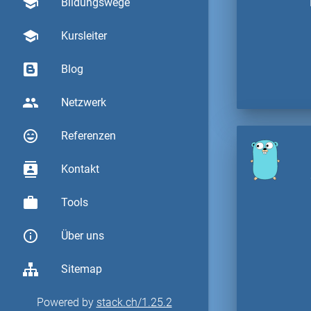
school
Bildungswege
school
Kursleiter
Blog
group
Netzwerk
sentiment_very_satisfied
Referenzen
contacts
Kontakt
work
Tools
info_outline
Über uns
Sitemap
Powered by
stack.ch/1.25.2