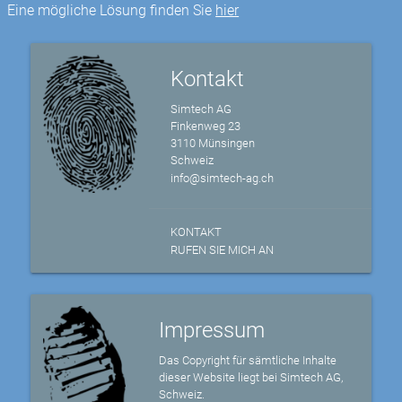
Eine mögliche Lösung finden Sie
hier
Kontakt
Simtech AG
Finkenweg 23
3110 Münsingen
Schweiz
info@simtech-ag.ch
KONTAKT
RUFEN SIE MICH AN
Impressum
Das Copyright für sämtliche Inhalte
dieser Website liegt bei Simtech AG,
Schweiz.