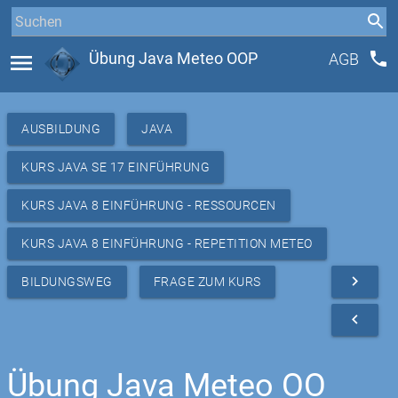
phone
menu
Übung Java Meteo OOP
AGB
AUSBILDUNG
JAVA
KURS JAVA SE 17 EINFÜHRUNG
KURS JAVA 8 EINFÜHRUNG - RESSOURCEN
KURS JAVA 8 EINFÜHRUNG - REPETITION METEO
navigate_next
BILDUNGSWEG
FRAGE ZUM KURS
navigate_before
Übung Java Meteo OO