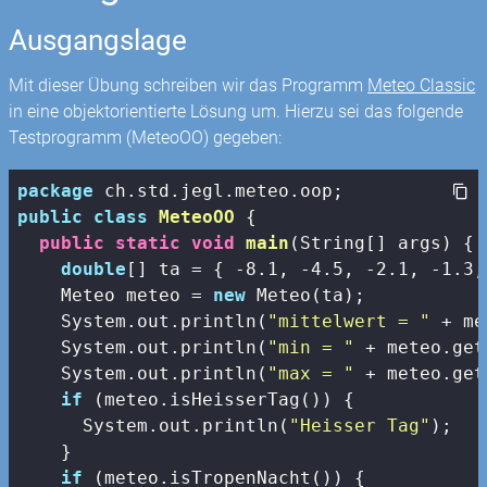
Ausgangslage
Mit dieser Übung schreiben wir das Programm
Meteo Classic
in eine objektorientierte Lösung um. Hierzu sei das folgende
Testprogramm (MeteoOO) gegeben:
package
public
class
MeteoOO
{ 

public
static
void
main
(String[] args)
{

double
[] ta = { -
8.1
, -
4.5
, -
2.1
, -
1.3
,
    Meteo meteo = 
new
 Meteo(ta);

    System.out.println(
"mittelwert = "
 + me
    System.out.println(
"min = "
 + meteo.get
    System.out.println(
"max = "
 + meteo.get
if
 (meteo.isHeisserTag()) {

      System.out.println(
"Heisser Tag"
);

    }

if
 (meteo.isTropenNacht()) {
