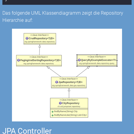
Das folgende UML Klassendiagramm zeigt die Repository
Hierarchie auf:
JPA Controller