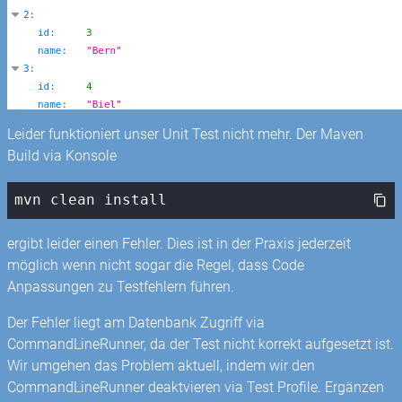
Leider funktioniert unser Unit Test nicht mehr. Der Maven
Build via Konsole
mvn clean install
ergibt leider einen Fehler. Dies ist in der Praxis jederzeit
möglich wenn nicht sogar die Regel, dass Code
Anpassungen zu Testfehlern führen.
Der Fehler liegt am Datenbank Zugriff via
CommandLineRunner, da der Test nicht korrekt aufgesetzt ist.
Wir umgehen das Problem aktuell, indem wir den
CommandLineRunner deaktvieren via Test Profile. Ergänzen