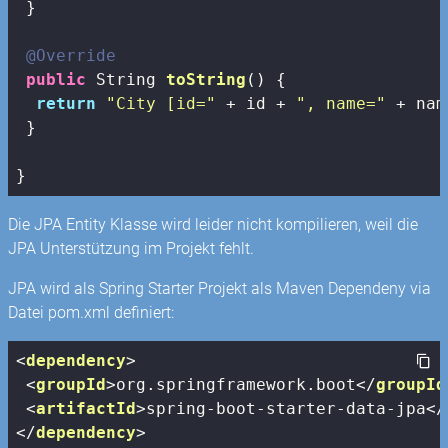
 }

@Override
public
 String 
toString
()
{

return
"City [id="
 + id + 
", name="
 + nam
 } 

}
Die JPA Entity Klasse wird leider nicht kompilieren, weil die
JPA Unterstützung im Projekt fehlt.
JPA wird als Spring Starter Projekt als Maven Dependeny via
Datei pom.xml definiert:
<
dependency
>
<
groupId
>
org.springframework.boot
</
groupId
<
artifactId
>
spring-boot-starter-data-jpa
</
</
dependency
>