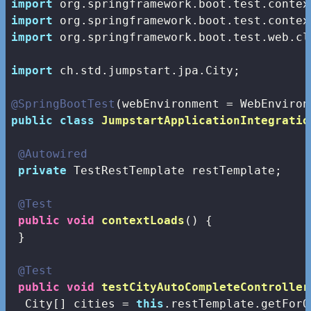
import
import
import
 org.springframework.boot.test.web.cl
import
 ch.std.jumpstart.jpa.City;

@SpringBootTest
public
class
JumpstartApplicationIntegratio
@Autowired
private
 TestRestTemplate restTemplate;

@Test
public
void
contextLoads
()
{

 }

@Test
public
void
testCityAutoCompleteController
  City[] cities = 
this
.restTemplate.getForO