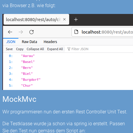
via Browser z.B. wie folgt:
MockMvc
Wir programmieren nun den ersten Rest Controller Unit Test.
Die Testklasse wurde ja schon via spring.io erstellt. Passen
Sie den Test nun gemäss dem Script an: