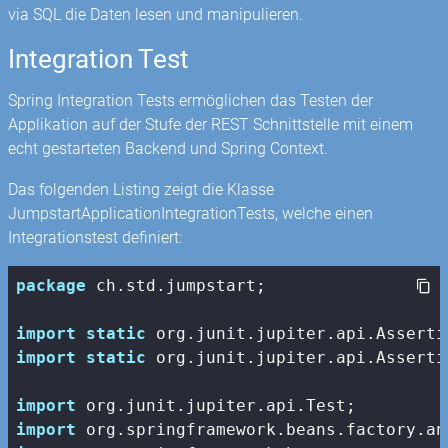
via SQL die Daten lesen und manipulieren.
Integration Test
Spring Integration Tests ermöglichen das Testen der
Applikation auf der Stufe der REST Schnittstelle mit einem
echt gestarteten Backend und Spring Context.
Das folgenden Listing zeigt die Klasse
JumpstartApplicationIntegrationTests, welche einen
Integrationstest definiert:
package
 ch.std.jumpstart;

import
static
import
static
 org.junit.jupiter.api.Asserti
import
import