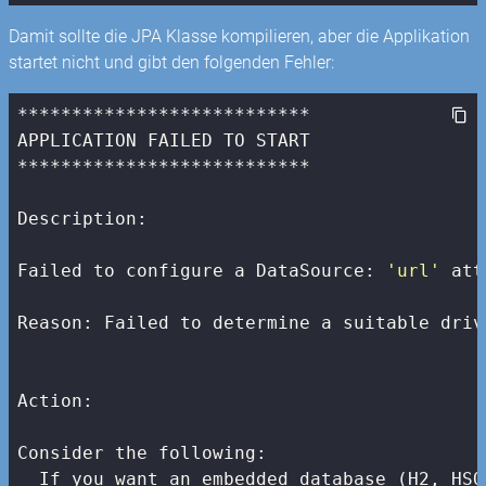
Damit sollte die JPA Klasse kompilieren, aber die Applikation
startet nicht und gibt den folgenden Fehler:
***************************

APPLICATION FAILED TO START

***************************

Description:

Failed to configure a DataSource: 
'url'
 att
Reason: Failed to determine a suitable driv
Action:

Consider the following:

  If you want an embedded database (H2, HSQ