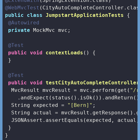
@ExtendWith
@WebMvcTest
public
class
JumpstartApplicationTests
{

@Autowired
private
 MockMvc mvc;

@Test
public
void
contextLoads
()
{

 }

@Test
public
void
testCityAutoCompleteController
  MvcResult mvcResult = mvc.perform(get(
"/r
    .andExpect(status().isOk()).andReturn();
  String expected = 
"[Bern]"
;

  String actual = mvcResult.getResponse().g
  JSONAssert.assertEquals(expected, actual,
 }

}