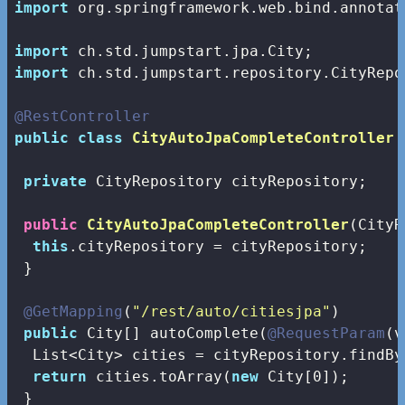
import
 org.springframework.web.bind.annotat
import
import
 ch.std.jumpstart.repository.CityRepos
@RestController
public
class
CityAutoJpaCompleteController
private
 CityRepository cityRepository;

public
CityAutoJpaCompleteController
(CityR
this
.cityRepository = cityRepository;

 }

@GetMapping
(
"/rest/auto/citiesjpa"
)

public
 City[] autoComplete(
@RequestParam
(v
  List<City> cities = cityRepository.findBy
return
 cities.toArray(
new
 City[
0
]);

 }
