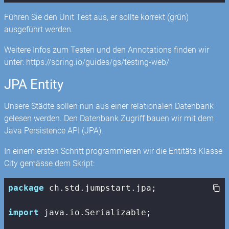
Führen Sie den Unit Test aus, er sollte korrekt (grün)
ausgeführt werden.
Weitere Infos zum Testen und den Annotations finden wir
unter: https://spring.io/guides/gs/testing-web/
JPA Entity
Unsere Städte sollen nun aus einer relationalen Datenbank
gelesen werden. Den Datenbank Zugriff bauen wir mit dem
Java Persistence API (JPA).
In einem ersten Schritt programmieren wir die Entitäts Klasse
City gemässe dem Skript:
package
 ch.std.jumpstart.jpa;

import
 java.io.Serializable;
