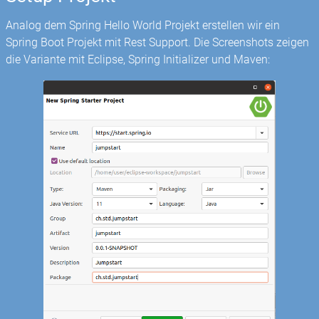
Analog dem Spring Hello World Projekt erstellen wir ein
Spring Boot Projekt mit Rest Support. Die Screenshots zeigen
die Variante mit Eclipse, Spring Initializer und Maven: