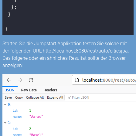
  };

 }

}
Starten Sie die Jumpstart Applikation testen Sie solche mit
der folgenden URL http://localhost:8080/rest/auto/citiesjpa.
Das folgene oder ein ähnliches Resultat sollte der Browser
anzeigen: