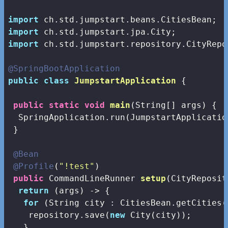
import
import
import
 ch.std.jumpstart.repository.CityRepos
@SpringBootApplication
public
class
JumpstartApplication
{

public
static
void
main
(String[] args)
{

  SpringApplication.run(JumpstartApplicatio
 }

@Bean
@Profile
(
"!test"
)

public
 CommandLineRunner 
setup
(CityReposit
return
 (args) -> {

for
 (String city : CitiesBean.getCities()
    repository.save(
new
 City(city));

   }
