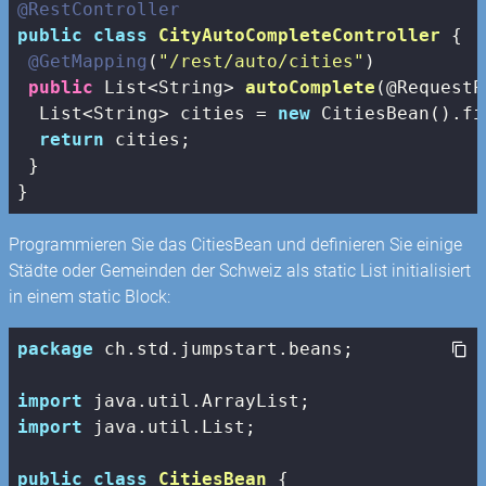
@RestController
public
class
CityAutoCompleteController
{

@GetMapping
(
"/rest/auto/cities"
)

public
 List<String> 
autoComplete
(@RequestP
  List<String> cities = 
new
 CitiesBean().fi
return
 cities;

 }

}
Programmieren Sie das CitiesBean und definieren Sie einige
Städte oder Gemeinden der Schweiz als static List initialisiert
in einem static Block:
package
 ch.std.jumpstart.beans;

import
import
 java.util.List;

public
class
CitiesBean
{
