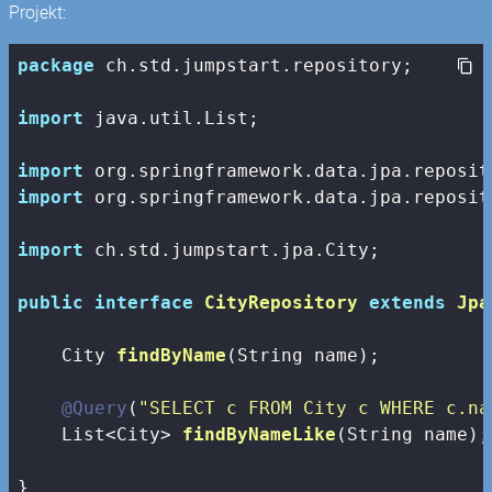
Projekt:
package
 ch.std.jumpstart.repository;

import
 java.util.List;

import
import
 org.springframework.data.jpa.reposit
import
 ch.std.jumpstart.jpa.City;

public
interface
CityRepository
extends
Jpa
City 
findByName
(String name)
;

@Query
(
"SELECT c FROM City c WHERE c.na
List<City> 
findByNameLike
(String name)
;

}