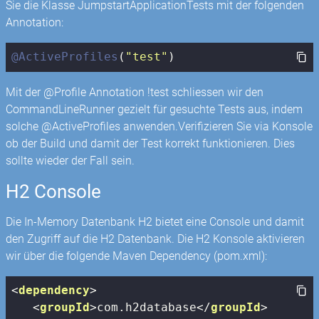
Sie die Klasse JumpstartApplicationTests mit der folgenden
Annotation:
@ActiveProfiles
(
"test"
)
Mit der @Profile Annotation !test schliessen wir den
CommandLineRunner gezielt für gesuchte Tests aus, indem
solche @ActiveProfiles anwenden.Verifizieren Sie via Konsole
ob der Build und damit der Test korrekt funktionieren. Dies
sollte wieder der Fall sein.
H2 Console
Die In-Memory Datenbank H2 bietet eine Console und damit
den Zugriff auf die H2 Datenbank. Die H2 Konsole aktivieren
wir über die folgende Maven Dependency (pom.xml):
<
dependency
>
<
groupId
>
com.h2database
</
groupId
>