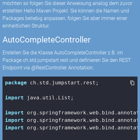
möchten so folgen Sie dieser Anweisung analog dem zuvor
erstellten Hello Maven Projekt. Sie können die Namen und
Packages beliebig anpassen, folgen Sie aber immer einer
einheitlichen Struktur.
AutoCompleteController
Erstellen Sie die Klasse AutoCompleteController z.B. im
Package ch.std.jumpstart.rest und definieren Sie den REST
Endpoint via @RestController Annotation:
package
 ch.std.jumpstart.rest;

import
 java.util.List;

import
import
import
 org.springframework.web.bind.annotat