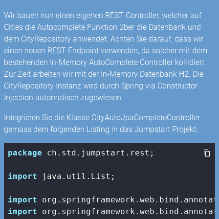
Wir bauen nun einen eigenen REST Controller, welcher auf
Cities die Autocomplete Funktion über die Datenbank und
dem CityRepository anwendet. Achten Sie darauf, dass wir
einen neuen REST Endpoint verwenden, da solcher mit dem
bestehenden In-Memory AutoComplete Controller kollidiert.
Zur Zeit arbeiten wir mit der In-Memory Datenbank H2. Die
CityRepository Instanz wird durch Spring via Constructor
Injection automatisch zugewiesen.
Integrieren Sie die Klasse CityAutoJpaCompleteController
gemäss dem folgenden Listing in das Jumpstart Projekt:
package
 ch.std.jumpstart.rest;

import
 java.util.List;

import
import