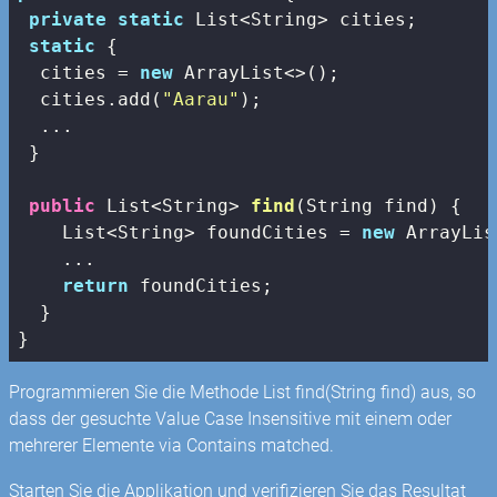
private
static
 List<String> cities;

static
 {

  cities = 
new
 ArrayList<>();

  cities.add(
"Aarau"
);

  ...

 }

public
 List<String> 
find
(String find)
{

    List<String> foundCities = 
new
 ArrayLis
    ...

return
 foundCities;

  }

}
Programmieren Sie die Methode List
find(String find) aus, so
dass der gesuchte Value Case Insensitive mit einem oder
mehrerer Elemente via Contains matched.
Starten Sie die Applikation und verifizieren Sie das Resultat