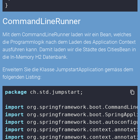
}
CommandLineRunner
Mit dem CommandLineRunner laden wir ein Bean, welches
die Programmlogik nach dem Laden des Application Context
ausführen kann. Damit laden wir die Städte des CitiesBean in
die In-Memory H2 Datenbank.
Erweitern Sie die Klasse JumpstartApplication gemäss dem
folgenden Listing:
package
 ch.std.jumpstart;

import
import
import
import
import
 org.springframework.context.annotati