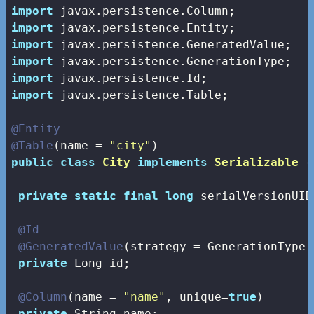
import
import
import
import
import
import
 javax.persistence.Table;

@Entity
@Table
(name = 
"city"
public
class
City
implements
Serializable
{

private
static
final
long
 serialVersionUID
@Id
@GeneratedValue
(strategy = GenerationType.A
private
 Long id;

@Column
(name = 
"name"
, unique=
true
)

private
 String name;
