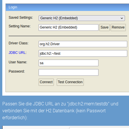
Passen Sie die JDBC URL an zu "jdbc:h2:mem:testdb" und
verbinden Sie mit der H2 Datenbank (kein Passwort
erforderlich):