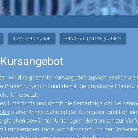
STANDARD KURSE
FRAGE ZU ONLINE KURSEN
 Kursangebot
eten wir das gesamte Kursangebot ausschliesslich als 
he Präsenzunterricht und damit die physische Präsenz d
cht 1:1 ersetzt.
des Unterrichts und damit die Lernerfolge der Teilnehm
eiter
stehen Ihnen während der Kursdauer direkt online
e gleichen bewährten Unterlagen elektronisch zur Verf
 mit modernsten Tools von Microsoft und der Softwar
e ermöglicht die umfassende Online Präsenz während