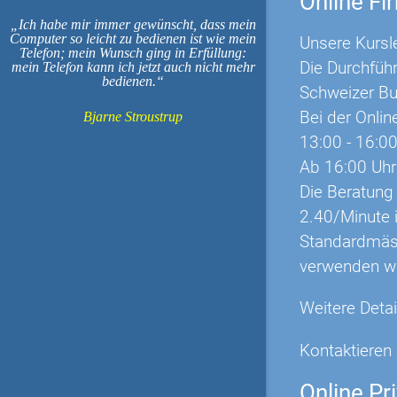
Online F
Ich habe mir immer gewünscht, dass mein
Computer so leicht zu bedienen ist wie mein
Unsere Kursl
Telefon; mein Wunsch ging in Erfüllung:
Die Durchfüh
mein Telefon kann ich jetzt auch nicht mehr
bedienen.
Schweizer Bu
Bei der Onlin
Bjarne Stroustrup
13:00 - 16:00
Ab 16:00 Uhr
Die Beratung
2.40/Minute 
Standardmäss
verwenden wi
Weitere Deta
Kontaktieren 
Online Pr