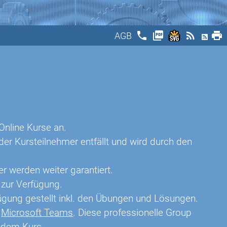
phone
picture_as_pdf
rss_feed
print
AGB
Online Kurse an.
er Kursteilnehmer entfällt und wird durch den
er werden weiter garantiert.
 zur Verfügung.
ügung gestellt inkl. den Übungen und Lösungen.
e
Microsoft Teams
. Diese professionelle Group
 dem Kurs.