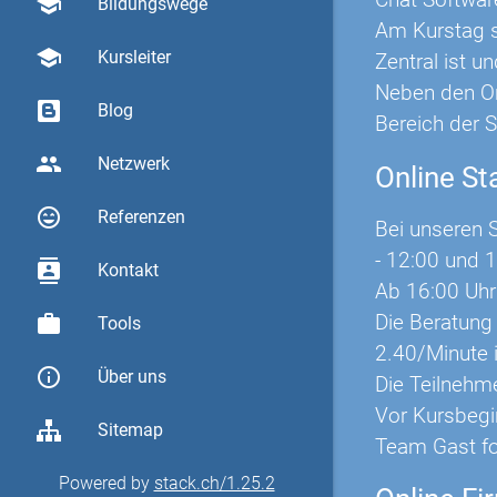
school
Bildungswege
Am Kurstag s
school
Kursleiter
Zentral ist 
Neben den On
Blog
Bereich der 
group
Netzwerk
Online S
sentiment_very_satisfied
Referenzen
Bei unseren S
- 12:00 und 1
contacts
Kontakt
Ab 16:00 Uhr
Die Beratung
work
Tools
2.40/Minute 
info_outline
Über uns
Die Teilnehm
Vor Kursbegin
Sitemap
Team Gast fo
Powered by
stack.ch/1.25.2