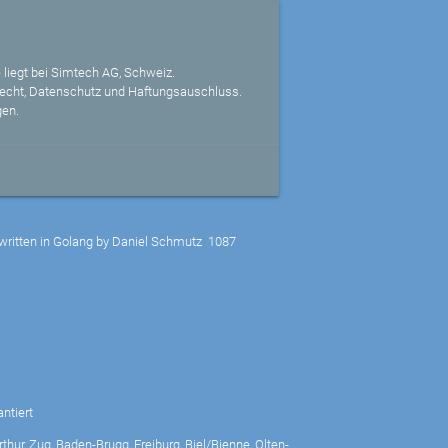
 liegt bei Simtech AG, Schweiz.
echt, Datenschutz und Haftungsauschluss.
gen.
written in Golang by Daniel Schmutz
1087
ntiert
thur, Zug, Baden-Brugg, Freiburg, Biel/Bienne, Olten-