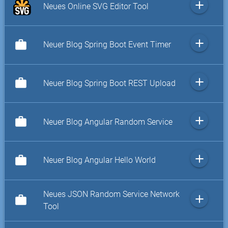
add
Neues Online SVG Editor Tool
add
work
Neuer Blog Spring Boot Event Timer
add
work
Neuer Blog Spring Boot REST Upload
add
work
Neuer Blog Angular Random Service
add
work
Neuer Blog Angular Hello World
Neues JSON Random Service Network
add
work
Tool