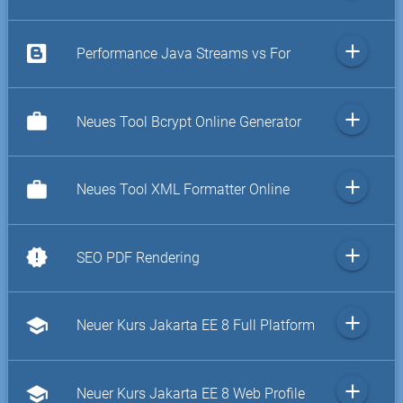
add
Performance Java Streams vs For
add
work
Neues Tool Bcrypt Online Generator
add
work
Neues Tool XML Formatter Online
add
new_releases
SEO PDF Rendering
add
school
Neuer Kurs Jakarta EE 8 Full Platform
add
school
Neuer Kurs Jakarta EE 8 Web Profile