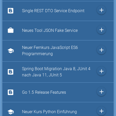
add
Single REST DTO Service Endpoint
add
work
Neues Tool JSON Fake Service
Neuer Fernkurs JavaScript ES6
add
school
Programmierung
Spring Boot Migration Java 8, JUnit 4
add
nach Java 11, JUnit 5
add
Go 1.5 Release Features
add
school
Neuer Kurs Python Einführung