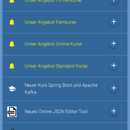
Unser Angebot Firmenkurse
add
Unser Angebot Fernkurse
add
Unser Angebot Online Kurse
add
Unser Angebot Standard Kurse
Neuer Kurs Spring Boot und Apache
add
school
Kafka
add
Neues Online JSON Editor Tool