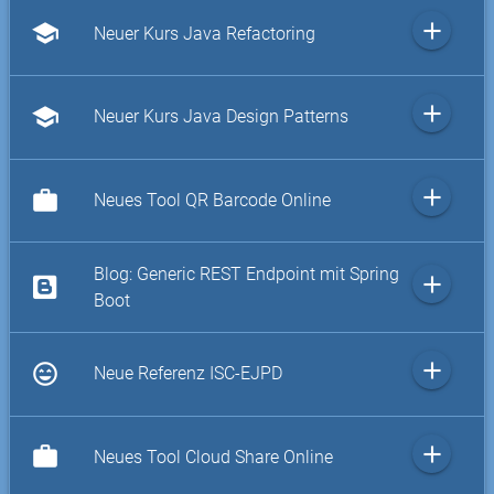
add
school
Neuer Kurs Java Refactoring
add
school
Neuer Kurs Java Design Patterns
add
work
Neues Tool QR Barcode Online
Blog: Generic REST Endpoint mit Spring
add
Boot
add
sentiment_very_satisfied
Neue Referenz ISC-EJPD
add
work
Neues Tool Cloud Share Online