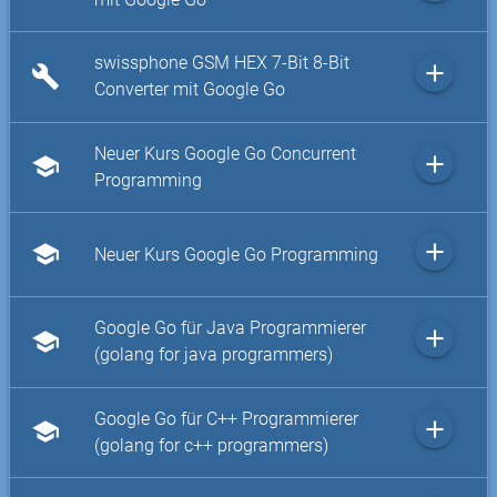
swissphone GSM HEX 7-Bit 8-Bit
add
build
Converter mit Google Go
Neuer Kurs Google Go Concurrent
add
school
Programming
add
school
Neuer Kurs Google Go Programming
Google Go für Java Programmierer
add
school
(golang for java programmers)
Google Go für C++ Programmierer
add
school
(golang for c++ programmers)