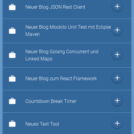
add
work
Neuer Blog JSON Rest Client
Neuer Blog Mockito Unit Test mit Eclipse
add
work
Maven
Neuer Blog Golang Concurrent und
add
work
Linked Maps
add
work
Neuer Blog zum React Framework
add
work
Countdown Break Timer
add
work
Neues Text Tool