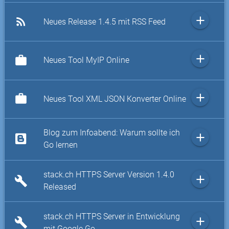
add
rss_feed
Neues Release 1.4.5 mit RSS Feed
add
work
Neues Tool MyIP Online
add
work
Neues Tool XML JSON Konverter Online
Blog zum Infoabend: Warum sollte ich
add
Go lernen
stack.ch HTTPS Server Version 1.4.0
add
build
Released
stack.ch HTTPS Server in Entwicklung
add
build
mit Google Go