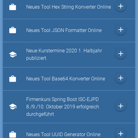
add
work
Neues Tool Hex String Konverter Online
add
work
Neues Tool JSON Formatter Online
Neue Kurstermine 2020 1. Halbjahr
add
school
publiziert.
add
work
Neues Tool Base64 Konverter Online
Firmenkurs Spring Boot ISC-EJPD
add
school
8./9./10. Oktober 2019 erfolgreich
durchgeführt
add
work
Neues Tool UUID Generator Online