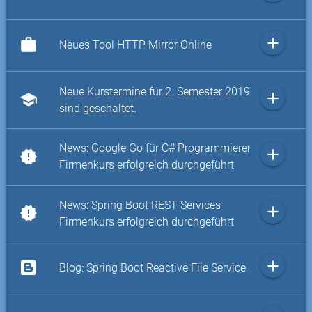
add
work
Neues Tool HTTP Mirror Online
Neue Kurstermine für 2. Semester 2019
add
school
sind geschaltet.
News: Google Go für C# Programmierer
add
new_releases
Firmenkurs erfolgreich durchgeführt
News: Spring Boot REST Services
add
new_releases
Firmenkurs erfolgreich durchgeführt
add
Blog: Spring Boot Reactive File Service