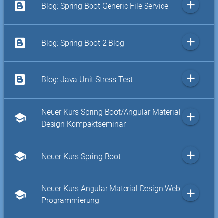
add
Blog: Spring Boot Generic File Service
add
Blog: Spring Boot 2 Blog
add
Blog: Java Unit Stress Test
Neuer Kurs Spring Boot/Angular Material
add
school
Design Kompaktseminar
add
school
Neuer Kurs Spring Boot
Neuer Kurs Angular Material Design Web
add
school
Programmierung