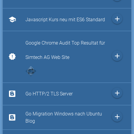
add
school
Javascript Kurs neu mit ES6 Standard
Google Chrome Audit Top Resultat für
add
new_releases
Simtech AG Web Site
add
Go HTTP/2 TLS Server
Go Migration Windows nach Ubuntu
add
Blog