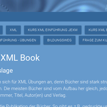
XML
KURS XML EINFÜHRUNG JEXM
KURS XML 
NFÜHRUNG - ÜBUNGEN
BILDUNGSWEG
FRAGE ZUM K
 XML Book
lage
n sich für XML Übungen an, denn Bücher sind stark str
n. Die meisten Bücher sind vom Aufbau her gleich, jed
mmer, Titel, Autor(en) und Verlag.
t die Publikation der Bücher. So gibt es z.B. gedruckte