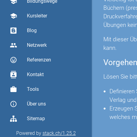
school
Bildungswege
Büchern (pre
school
Druckverfahre
Kursleiter
Übungen kein
Blog
Mit dieser Ü
group
Netzwerk
kann.
sentiment_very_satisfied
Referenzen
Vorgehe
contacts
Kontakt
Lösen Sie bit
work
Tools
Definieren 
Verlag un
info_outline
Über uns
Erzeugen S
welches mi
Sitemap
Powered by
stack.ch/1.25.2