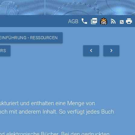
phone
picture_as_pdf
rss_feed
print
AGB
EINFÜHRUNG - RESSOURCEN
navigate_before
navigate_next
URS
ukturiert und enthalten eine Menge von
och mit anderem Inhalt. So verfügt jedes Buch
 und elektronische Bücher. Bei den gedruckten