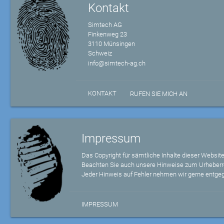
Kontakt
Simtech AG
Finkenweg 23
3110 Münsingen
Schweiz
info@simtech-ag.ch
KONTAKT
RUFEN SIE MICH AN
Impressum
Das Copyright für sämtliche Inhalte dieser Website
Beachten Sie auch unsere Hinweise zum Urheberr
Jeder Hinweis auf Fehler nehmen wir gerne entge
IMPRESSUM