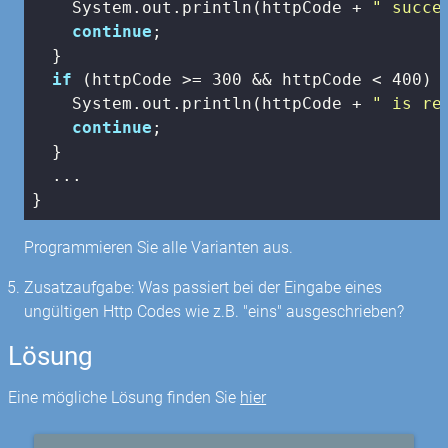
    System.out.println(httpCode + 
" succe
continue
;

  }

if
 (httpCode >= 
300
 && httpCode < 
400
) {
    System.out.println(httpCode + 
" is re
continue
;

  }

  ...

}
Programmieren Sie alle Varianten aus.
Zusatzaufgabe: Was passiert bei der Eingabe eines
ungültigen Http Codes wie z.B. "eins" ausgeschrieben?
Lösung
Eine mögliche Lösung finden Sie
hier