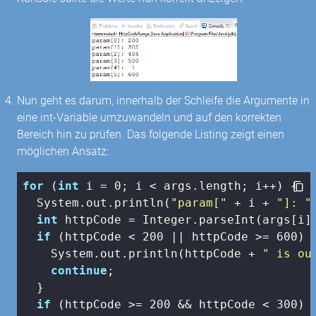
Nun geht es darum, innerhalb der Schleife die Argumente in
eine int-Variable umzuwandeln und auf den korrekten
Bereich hin zu prüfen. Das folgende Listing zeigt einen
möglichen Ansatz:
for
 (
int
 i = 
0
; i < args.length; i++) {

  System.out.println(
"param["
 + i + 
"]: "
int
 httpCode = Integer.parseInt(args[i])
if
 (httpCode < 
200
 || httpCode >= 
600
) {
    System.out.println(httpCode + 
" is ou
continue
;

  }

if
 (httpCode >= 
200
 && httpCode < 
300
) {