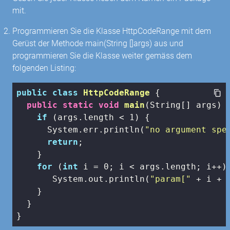
mit.
Programmieren Sie die Klasse HttpCodeRange mit dem
Gerüst der Methode main(String []args) aus und
programmieren Sie die Klasse weiter gemäss dem
folgenden Listing:
public
class
HttpCodeRange
{

public
static
void
main
(String[] args)
{
if
 (args.length < 
1
) {

      System.err.println(
"no argument spe
return
;

    }

for
 (
int
 i = 
0
; i < args.length; i++) 
       System.out.println(
"param["
 + i + 
    }

  }

}