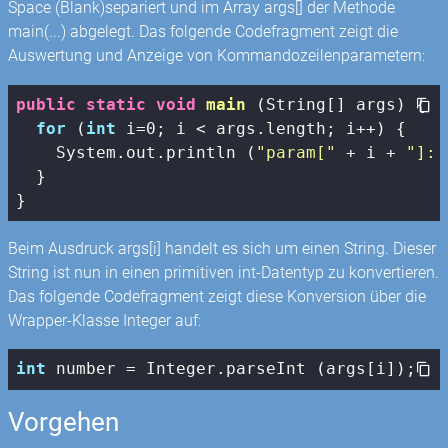
Space (Blank)separiert und im Array args[] der Methode
main(...) abgelegt. Das folgende Codefragment zeigt die
Auswertung und Anzeige von Kommandozeilenparametern:
public
static
void
main
(String[] args)
{

for
 (
int
 i=
0
; i < args.length; i++) {

    System.out.println (
"param["
 + i + 
"]: 
  }

}
Beim Ausdruck args[i] handelt es sich um einen String. Dieser
String ist nun in einen primitiven int-Datentyp zu konvertieren.
Das folgende Codefragment zeigt diese Konversion über die
Wrapper-Klasse Integer auf:
int
 number = Integer.parseInt (args[i]);
Vorgehen