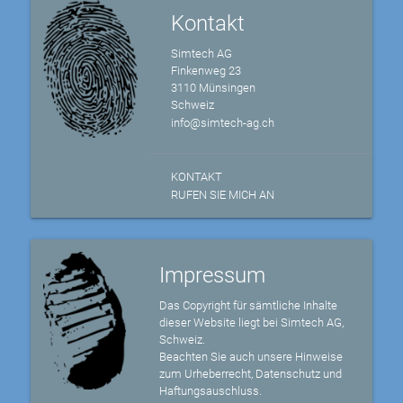
Kontakt
Simtech AG
Finkenweg 23
3110 Münsingen
Schweiz
info@simtech-ag.ch
KONTAKT
RUFEN SIE MICH AN
Impressum
Das Copyright für sämtliche Inhalte
dieser Website liegt bei Simtech AG,
Schweiz.
Beachten Sie auch unsere Hinweise
zum Urheberrecht, Datenschutz und
Haftungsauschluss.