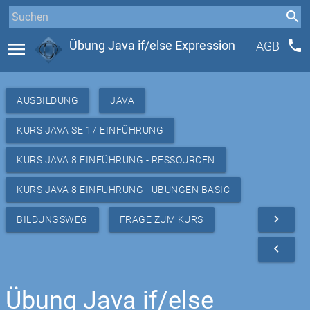
phone
menu
Übung Java if/else Expression
AGB
AUSBILDUNG
JAVA
KURS JAVA SE 17 EINFÜHRUNG
KURS JAVA 8 EINFÜHRUNG - RESSOURCEN
KURS JAVA 8 EINFÜHRUNG - ÜBUNGEN BASIC
navigate_next
BILDUNGSWEG
FRAGE ZUM KURS
navigate_before
Übung Java if/else