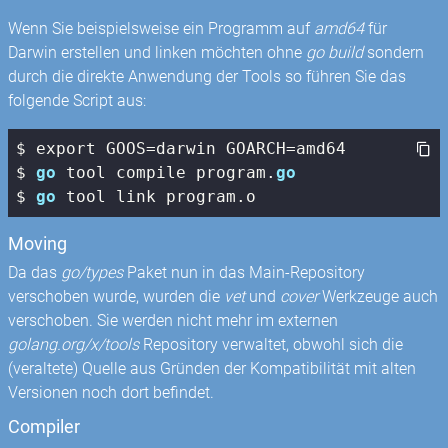
Wenn Sie beispielsweise ein Programm auf
amd64
für
Darwin erstellen und linken möchten ohne
go build
sondern
durch die direkte Anwendung der Tools so führen Sie das
folgende Script aus:
$ export GOOS=darwin GOARCH=amd64

$ 
go
 tool compile program.
go
$ 
go
 tool link program.o
Moving
Da das
go/types
Paket nun in das Main-Repository
verschoben wurde, wurden die
vet
und
cover
Werkzeuge auch
verschoben. Sie werden nicht mehr im externen
golang.org/x/tools
Repository verwaltet, obwohl sich die
(veraltete) Quelle aus Gründen der Kompatibilität mit alten
Versionen noch dort befindet.
Compiler