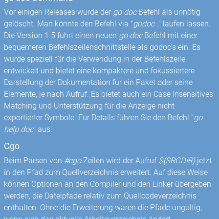
Vor einigen Releases wurde der
go doc
Befehl als unnötig
gelöscht. Man könnte den Befehl via "
godoc .
" laufen lassen.
Die Version 1.5 führt einen neuen
go doc
Befehl mit einer
bequemeren Befehlszeilenschnittstelle als godoc's ein. Es
wurde speziell für die Verwendung in der Befehlszeile
entwickelt und bietet eine kompaktere und fokussiertere
Darstellung der Dokumentation für ein Paket oder seine
Elemente, je nach Aufruf. Es bietet auch ein Case Insensitives
Matching und Unterstützung für die Anzeige nicht
exportierter Symbole. Für Details führen Sie den Befehl "
go
help doc
" aus.
Cgo
Beim Parsen von
#cgo
Zeilen wird der Aufruf
${SRCDIR}
jetzt
in den Pfad zum Quellverzeichnis erweitert. Auf diese Weise
können Optionen an den Compiler und den Linker übergeben
werden, die Dateipfade relativ zum Quellcodeverzeichnis
enthalten. Ohne die Erweiterung wären die Pfade ungültig,