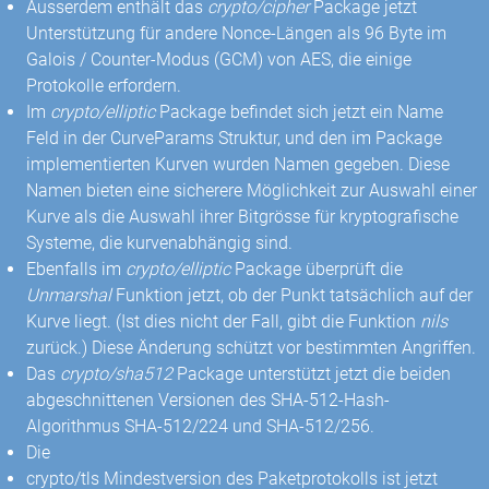
Ausserdem enthält das
crypto/cipher
Package jetzt
Unterstützung für andere Nonce-Längen als 96 Byte im
Galois / Counter-Modus (GCM) von AES, die einige
Protokolle erfordern.
Im
crypto/elliptic
Package befindet sich jetzt ein Name
Feld in der CurveParams Struktur, und den im Package
implementierten Kurven wurden Namen gegeben. Diese
Namen bieten eine sicherere Möglichkeit zur Auswahl einer
Kurve als die Auswahl ihrer Bitgrösse für kryptografische
Systeme, die kurvenabhängig sind.
Ebenfalls im
crypto/elliptic
Package überprüft die
Unmarshal
Funktion jetzt, ob der Punkt tatsächlich auf der
Kurve liegt. (Ist dies nicht der Fall, gibt die Funktion
nils
zurück.) Diese Änderung schützt vor bestimmten Angriffen.
Das
crypto/sha512
Package unterstützt jetzt die beiden
abgeschnittenen Versionen des SHA-512-Hash-
Algorithmus SHA-512/224 und SHA-512/256.
Die
crypto/tls Mindestversion des Paketprotokolls ist jetzt