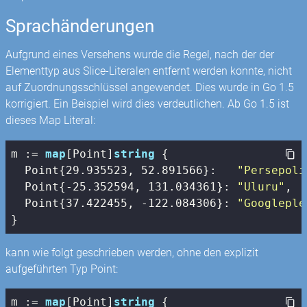
Sprachänderungen
Aufgrund eines Versehens wurde die Regel, nach der der
Elementtyp aus Slice-Literalen entfernt werden konnte, nicht
auf Zuordnungsschlüssel angewendet. Dies wurde in Go 1.5
korrigiert. Ein Beispiel wird dies verdeutlichen. Ab Go 1.5 ist
dieses Map Literal:
m := 
map
[Point]
string
 {

  Point{
29.935523
, 
52.891566
}:   
"Persepoli
  Point{
-25.352594
, 
131.034361
}: 
"Uluru"
,

  Point{
37.422455
, 
-122.084306
}: 
"Googleple
}
kann wie folgt geschrieben werden, ohne den explizit
aufgeführten Typ Point:
m := 
map
[Point]
string
 {
