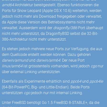
amd64
Architektur bereitgestellt. Ebenso funktionieren die
Ports für Snow Leopard (Apple OS X 10.6) weiterhin, werden
jedoch nicht mehr als Download freigegeben oder verwaltet,
da Apple diese Version des Betriebssystems nicht mehr
verwaltet. Ausserdem wird der
dragonfly/386
Port überhaupt
nicht mehr unterstützt, da DragonflyBSD selbst die 32-Bit-
386-Architektur nicht mehr unterstützt.
Es stehen jedoch mehrere neue Ports zur Verfügung, die aus
dem Quellcode erstellt werden können. Dazu gehören
darwin/armund
und
darwin/arm64
. Der neue Port
linux/arm64
ist grösstenteils vorhanden, wird jedoch
cgo
nur
über external Linking unterstützten.
Ebenfalls als Experimente erhältlich sind
ppc64
und
ppc64le
(64-Bit-PowerPC, Big- und Little-Endian). Beide Ports
unterstützen
cgo
jedoch nur mit internal Linking.
Unter FreeBSD benötigt Go 1.5 FreeBSD 8-STABLE+, da die