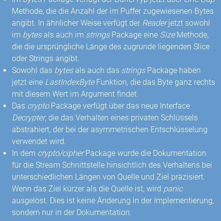
Methode, die die Anzahl der im Puffer zugewiesenen Bytes
angibt. In ähnlicher Weise verfügt der
Reader
jetzt sowohl
im
bytes
als auch im
strings
Package eine
Size
Methode,
die die ursprüngliche Länge des zugrunde liegenden Slice
oder Strings angibt.
Sowohl das
bytes
als auch das
strings
Package haben
jetzt eine
LastIndexByte
Funktion, die das Byte ganz rechts
mit diesem Wert im Argument findet.
Das
crypto
Package verfügt über das neue Interface
Decrypter
, die das Verhalten eines privaten Schlüssels
abstrahiert, der bei der asymmetrischen Entschlüsselung
verwendet wird.
In dem
crypto/cipher
Package wurde die Dokumentation
für die Stream Schnittstelle hinsichtlich des Verhaltens bei
unterschiedlichen Längen von Quelle und Ziel präzisiert.
Wenn das Ziel kürzer als die Quelle ist, wird
panic
ausgelöst. Dies ist keine Änderung in der Implementierung,
sondern nur in der Dokumentation.