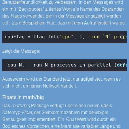
Benutzerfreundlichkeit zu verbessern. In den Messages wird
ein mit "Backquotes" zitiertes Wort als Name des Operanden
des Flags verwendet, der in der Message angezeigt werden
soll. Zum Beispiel ein Flag, das mit dem Aufruf erstellt wurde:
cpuFlag = flag.Int(
"cpu"
, 
1
, 
"run `N` proce
zeigt die Message:
-cpu N.   run N processes in parallel (
defa
Ausserdem wird der Standard jetzt nur aufgelistet, wenn es
sich nicht um einen Nullwert handelt.
Floats in math/big
Das
math/big
Package verfügt über einen neuen Basis
Datentyp
Float
, der Gleitkommazahlen mit beliebiger
Genauigkeit implementiert. Ein
Float
Wert wird durch ein
Boolesches Vorzeichen, eine Mantisse variabler Länge und