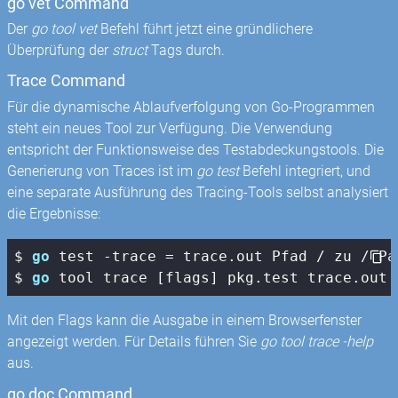
go vet Command
Der
go tool vet
Befehl führt jetzt eine gründlichere
Überprüfung der
struct
Tags durch.
Trace Command
Für die dynamische Ablaufverfolgung von Go-Programmen
steht ein neues Tool zur Verfügung. Die Verwendung
entspricht der Funktionsweise des Testabdeckungstools. Die
Generierung von Traces ist im
go test
Befehl integriert, und
eine separate Ausführung des Tracing-Tools selbst analysiert
die Ergebnisse:
$ 
go
 test -trace = trace.out Pfad / zu / Pak
$ 
go
 tool trace [flags] pkg.test trace.out
Mit den Flags kann die Ausgabe in einem Browserfenster
angezeigt werden. Für Details führen Sie
go tool trace -help
aus.
go doc Command