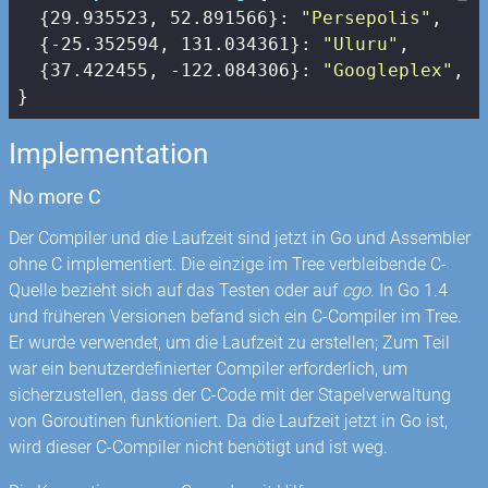
  {
29.935523
, 
52.891566
}: 
"Persepolis"
,

  {
-25.352594
, 
131.034361
}: 
"Uluru"
,

  {
37.422455
, 
-122.084306
}: 
"Googleplex"
,

}
Implementation
No more C
Der Compiler und die Laufzeit sind jetzt in Go und Assembler
ohne C implementiert. Die einzige im Tree verbleibende C-
Quelle bezieht sich auf das Testen oder auf
cgo
. In Go 1.4
und früheren Versionen befand sich ein C-Compiler im Tree.
Er wurde verwendet, um die Laufzeit zu erstellen; Zum Teil
war ein benutzerdefinierter Compiler erforderlich, um
sicherzustellen, dass der C-Code mit der Stapelverwaltung
von Goroutinen funktioniert. Da die Laufzeit jetzt in Go ist,
wird dieser C-Compiler nicht benötigt und ist weg.