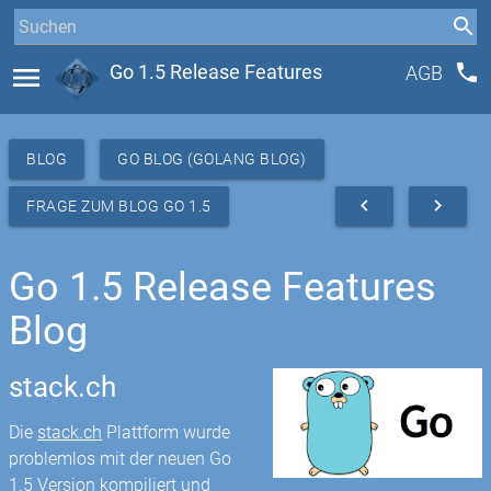
phone
menu
Go 1.5 Release Features
AGB
BLOG
GO BLOG (GOLANG BLOG)
navigate_before
navigate_next
FRAGE ZUM BLOG GO 1.5
Go 1.5 Release Features
Blog
stack.ch
Die
stack.ch
Plattform wurde
problemlos mit der neuen Go
1.5 Version kompiliert und