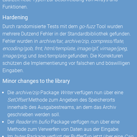
Funktionen.
Hardening
Durch randomisierte Tests mit dem
go-fuzz
Tool wurden
mehrere Dutzend Fehler in der Standardbibliothek gefunden.
Fehler wurden in
archive/tar
,
archive/zip
,
compress/flate
,
encoding/gob
,
fmt
,
html/template
,
image/gif
,
vimage/jpeg
,
image/png
, und
text/template
gefunden. Die Korrekturen
schützen die Implementierung vor falschen und böswilligen
Eingaben.
Minor changes to the library
Die
archive/zip
Package
Writer
verfügen nun über eine
SetOffset
Methode zum Angeben des Speicherorts
innerhalb des Ausgabestreams, an dem das Archiv
geschrieben werden soll.
Der
Reader
im
bufio
Package verfügen nun über eine
Methode zum Verwerfen von Daten aus der Eingabe.
Im
bytes
Package verfügt der BufferTyp jetzt über eine
Cap