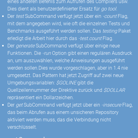
eines anderen Befehls zum Aufrufen des Compilers usw.
Dies dient als benutzerdefinierter Ersatz für
go tool
.
Der
test
SubCommand verfügt jetzt über ein
-count
Flag,
mit dem angegeben wird, wie oft die einzelnen Tests und
Benchmarks ausgeführt werden sollen. Das
testing
Paket
erledigt die Arbeit hier durch das
-test.count
Flag.
Der
generate
SubCommand verfügt über einige neue
Funktionen. Die
-run
Option gibt einen regulären Ausdruck
an, um auszuwählen, welche Anweisungen ausgeführt
werden sollen.Dies wurde vorgeschlagen, aber in 1.4 nie
umgesetzt. Das Pattern hat jetzt Zugriff auf zwei neue
Umgebungsvariablen:
$GOLINE
gibt die
Quellzeilennummer der Direktive zurück und
$DOLLAR
repräsentiert ein Dollarzeichen.
Der
get
SubCommand verfügt jetzt über ein
-insecure
Flag,
das beim Abrufen aus einem unsicheren Repository
aktiviert werden muss, das die Verbindung nicht
verschlüsselt.