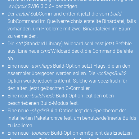
.swigcxx
SWIG 3.0.6+ benötigen.
Der
install
SubCommand entfernt jetzt die vom
build
SubCommand im Quellverzeichnis erstellte Binärdatei, falls
vorhanden, um Probleme mit zwei Binärdateien im Baum
zu vermeiden.
Die
std
(Standard Library) Wildcard schliesst jetzt Befehle
aus. Eine neue
cmd
Wildcard deckt die Command Befehle
ab.
Eine neue
-asmflags
Build-Option setzt Flags, die an den
Assembler übergeben werden sollen. Die
-ccflagsBuild
-
Option wurde jedoch entfernt. Solche war spezifisch für
den alten, jetzt gelöschten C-Compiler.
Eine neue
-buildmode
Build-Option legt den oben
beschriebenen Build-Modus fest.
Eine neue
-pkgdir
Build-Option legt den Speicherort der
installierten Paketarchive fest, um benutzerdefinierte Builds
zu isolieren.
Eine neue
-toolexec
Build-Option ermöglicht das Ersetzen