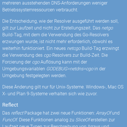
mehreren ausstehenden DNS-Anforderungen weniger
Betriebssystemressourcen verbraucht.
Die Entscheidung, wie der Resolver ausgeführt werden soll,
gilt zur Laufzeit und nicht zur Erstellungszeit. Das
netgo
Build-Tag, mit dem die Verwendung des Go-Resolvers
erzwungen wurde, ist nicht mehr erforderlich, obwohl es
weiterhin funktioniert. Ein neues
netcgo
Build-Tag erzwingt
die Verwendung des
cgo
Resolvers zur Build-Zeit. Die
Forcierung der
cgo
Auflösung kann mit der
Umgebungsvariablen
GODEBUG=netdns=cgo
in der
Umgebung festgelegten werden.
Diese Änderung gilt nur für Unix-Systeme. Windows-, Mac OS
X- und Plan 9-Systeme verhalten sich wie zuvor.
Reflect
Das
reflect
Package hat zwei neue Funktionen:
ArrayOf
und
FuncOf
. Diese Funktionen analog zu
SliceOf
erstellen zur
Laufzeit neue Typen zur Beschreibung von Arrays und