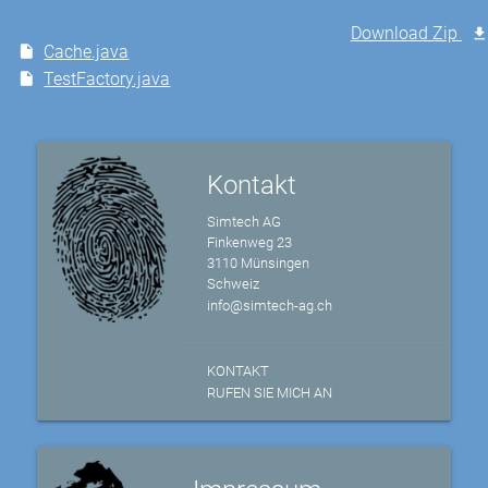
Download Zip
Cache.java
TestFactory.java
Kontakt
Simtech AG
Finkenweg 23
3110 Münsingen
Schweiz
info@simtech-ag.ch
KONTAKT
RUFEN SIE MICH AN