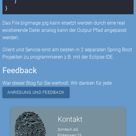
   }

Das File bigimage.jpg kann ersetzt werden durch eine real
existierende Datei analog kann der Output Pfad angepasst
werden.
Client und Service sind am besten in 2 separaten Spring Boot
Projekten zu programmieren z.B. mit der Eclipse IDE.
Feedback
War dieser Blog für Sie wertvoll. Wir danken für jede
ANREGUNG UND FEEDBACK
Kontakt
Simtech AG
Finkenweg 23