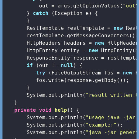
           out = args.getOptionValues(
"out"
       } 
catch
 (Exception e) {

       }

       RestTemplate restTemplate = 
new
 Rest
       restTemplate.getMessageConverters().
       HttpHeaders headers = 
new
 HttpHeader
       HttpEntity
 entity = 
new
 HttpEntity
(h
       ResponseEntity
 response = restTempla
if
 (out != 
null
) {

try
 (FileOutputStream fos = 
new
 F
          fos.write(response.getBody());

       }

       System.out.println(
"result written t
   }

private
void
help
()
{

       System.out.println(
"usage java -jar 
       System.out.println(
"example:"
);

       System.out.println(
"java -jar generi