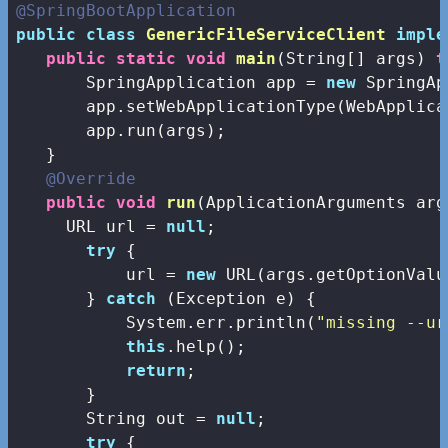
@SpringBootApplication
public
class
GenericFileServiceClient
imple
public
static
void
main
(String[] args)
t
       SpringApplication app = 
new
 SpringAp
       app.setWebApplicationType(WebApplica
       app.run(args);

   }

@Override
public
void
run
(ApplicationArguments arg
     URL url = 
null
;

try
 {

           url = 
new
 URL(args.getOptionValu
       } 
catch
 (Exception e) {

           System.err.println(
"missing --ur
this
.help();

return
;

       }

       String out = 
null
;

try
 {
