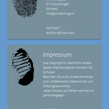
3110 Münsingen
Schweiz
info@simtech-ag.ch
KONTAKT
RUFEN SIE MICH AN
Impressum
Das Copyright für sämtliche Inhalte
dieser Website liegt bei Simtech AG,
Schweiz.
Beachten Sie auch unsere Hinweise
zum Urheberrecht, Datenschutz und
Haftungsauschluss.
Jeder Hinweis auf Fehler nehmen wir
gerne entgegen.