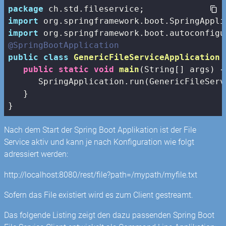
package
import
import
@SpringBootApplication
public
class
GenericFileServiceApplication
public
static
void
main
(String[] args)
{

      SpringApplication.run(GenericFileServ
   }

Nach dem Start der Spring Boot Applikation ist der File
Service aktiv und kann je nach Konfiguration wie folgt
adressiert werden:
http://localhost:8080/rest/file?path=/mypath/myfile.txt
Sofern das File existiert wird es zum Client gestreamt.
Das folgende Listing zeigt den dazu passenden Spring Boot