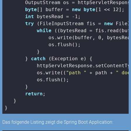
       OutputStream os = httpServletRespons
byte
[] buffer = 
new
byte
[
1
 << 
12
];

int
 bytesRead = -
1
;

try
 (FileInputStream fis = 
new
 FileI
while
 ((bytesRead = fis.read(buf
               os.write(buffer, 
0
, bytesRea
               os.flush();

           }

       } 
catch
 (Exception e) {

           httpServletResponse.setContentTy
           os.write((
"path "
 + path + 
" doe
           os.flush();

       }

return
;

   }

Das folgende Listing zeigt die Spring Boot Application: