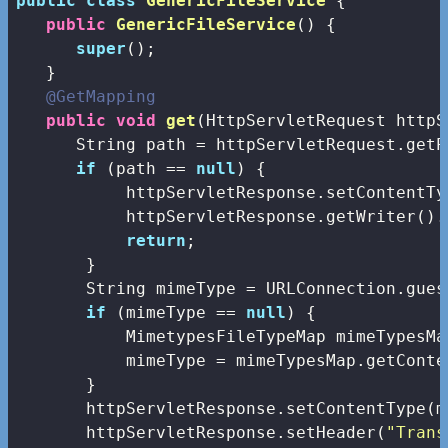
public
class
GenericFileService
{

public
GenericFileService
()
{

super
();

   }

@GetMapping
public
void
get
(HttpServletRequest httpS
      String path = httpServletRequest.getP
if
 (path == 
null
) {

           httpServletResponse.setContentTy
           httpServletResponse.getWriter().
return
;

       }

       String mimeType = URLConnection.gues
if
 (mimeType == 
null
) {

           MimetypesFileTypeMap mimeTypesMa
           mimeType = mimeTypesMap.getConte
       }

       httpServletResponse.setContentType(mi
       httpServletResponse.setHeader(
"Trans