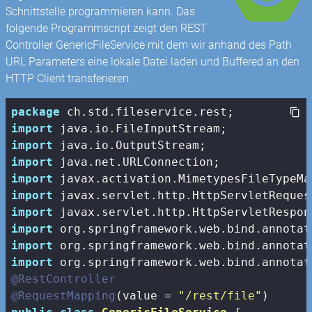
Schnittstelle programmieren kann. Das
folgende Programmscript zeigt den REST
Controller GenericFileService mit dem wir anhand des Path
URL Parameters eine lokale Datei laden und Buffered an den
HTTP Client transferieren.
package
import
import
import
import
import
import
import
import
import
@RestController
@RequestMapping
(value = 
"/rest/file"