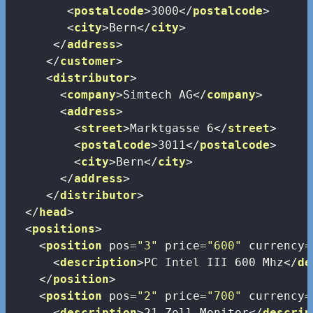
<
postalcode
>
3000
</
postalcode
>
<
city
>
Bern
</
city
>
</
address
>
</
customer
>
<
distributor
>
<
company
>
Simtech AG
</
company
>
<
address
>
<
street
>
Marktgasse 6
</
street
>
<
postalcode
>
3011
</
postalcode
>
<
city
>
Bern
</
city
>
</
address
>
</
distributor
>
</
head
>
<
positions
>
<
position
pos
=
"3"
price
=
"600"
currency
=
<
description
>
PC Intel III 600 Mhz
</
de
</
position
>
<
position
pos
=
"2"
price
=
"700"
currency
=
<
description
>
21-Zoll Monitor
</
descrip