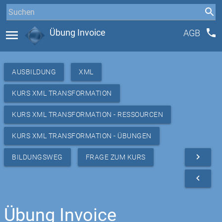
phone
menu
Übung Invoice
AGB
AUSBILDUNG
XML
KURS XML TRANSFORMATION
KURS XML TRANSFORMATION - RESSOURCEN
KURS XML TRANSFORMATION - ÜBUNGEN
navigate_next
BILDUNGSWEG
FRAGE ZUM KURS
navigate_before
Übung Invoice