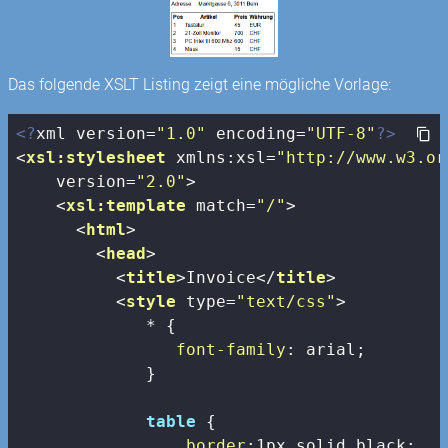
Das folgende XSLT Listing zeigt eine mögliche Vorlage:
<?
xml version=
"1.0"
 encoding=
"UTF-8"
?>
<
xsl:stylesheet
xmlns:xsl
=
"http://www.w3.or
version
=
"2.0"
>
<
xsl:template
match
=
"/"
>
<
html
>
<
head
>
<
title
>
Invoice
</
title
>
<
style
type
=
"text/css"
>
             * {

font-family
: arial;

             }

table
 {

border
:
1px
 solid black;
