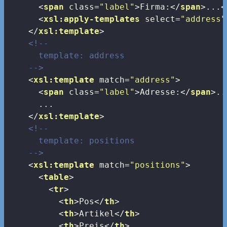
<
span
class
=
"label"
>
Firma:
</
span
>
...
<
<
xsl:apply-templates
select
=
"address"
</
xsl:template
>
<!-- 

      template: address

    -->
<
xsl:template
match
=
"address"
>
<
span
class
=
"label"
>
Adresse:
</
span
>
..
      ...

</
xsl:template
>
<!--

      template: positions

    -->
<
xsl:template
match
=
"positions"
>
<
table
>
<
tr
>
<
th
>
Pos
</
th
>
<
th
>
Artikel
</
th
>
<
th
>
Preis
</
th
>