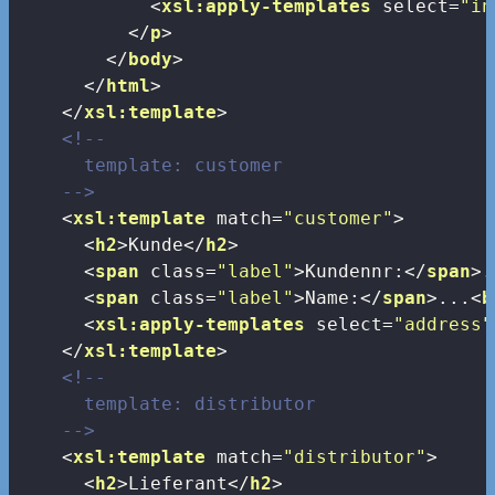
<
xsl:apply-templates
select
=
"in
</
p
>
</
body
>
</
html
>
</
xsl:template
>
<!--

      template: customer

    -->
<
xsl:template
match
=
"customer"
>
<
h2
>
Kunde
</
h2
>
<
span
class
=
"label"
>
Kundennr:
</
span
>
.
<
span
class
=
"label"
>
Name:
</
span
>
...
<
b
<
xsl:apply-templates
select
=
"address"
</
xsl:template
>
<!--

      template: distributor

    -->
<
xsl:template
match
=
"distributor"
>
<
h2
>
Lieferant
</
h2
>