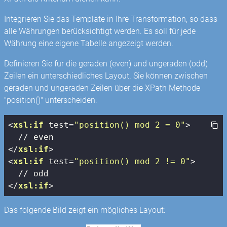
Integrieren Sie das Template in Ihre Transformation, so dass
alle Währungen berücksichtigt werden. Es soll für jede
Währung eine eigene Tabelle angezeigt werden.
Definieren Sie für die geraden (even) und ungeraden (odd)
Zeilen ein unterschiedliches Layout. Sie können zwischen
geraden und ungeraden Zeilen über die XPath Methode
"position()" unterscheiden:
<
xsl:if
test
=
"position() mod 2 = 0"
>
</
xsl:if
>
<
xsl:if
test
=
"position() mod 2 != 0"
>
</
xsl:if
>
Das folgende Bild zeigt ein mögliches Layout: