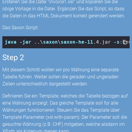
Erstellen Sie die Datei "invoice1.xsl" und kopieren Sie die
obige Vorlage in die Datei. Ergänzen Sie das Script, so dass
die Daten in das HTML Dokument korrekt gerendert werden.
Das Saxon Script:
java
-jar
 ..\
saxon
\
saxon-he-11
.4
.jar
-s
:inv
Step 2
Mit diesem Schritt wollen wir pro Währung eine separate
Tabelle führen. Weiter sollen die geraden und ungeraden
Zeilen unterschiedlich dargestellt werden.
Definieren Sie ein Template, welches die Tabelle bezogen auf
eine Währung anzeigt. Das gleiche Template soll für alle
Währungen funktionieren. Steuern Sie das Template über
Template Parameter (xsl:with-param). Der Parameter soll die
gesuchte Währung (z.B. CHF) mitgeben, welche alsdann im
XPath als Kriterium dienen kann.