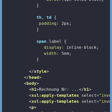
             }

th
, 
td
 {

padding
: 
2px
;

             }

span
.label
 {

display
: inline-block;

width
: 
5em
;

             }

</
style
>
</
head
>
<
body
>
<
h1
>
Rechnung Nr: ...
</
h1
>
<
xsl:apply-templates
select
=
"invo
<
xsl:apply-templates
select
=
"invo
<
p
>