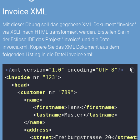
Invoice XML
Mit dieser Übung soll das gegebene XML Dokument "invoice"
via XSLT nach HTML transformiert werden. Erstellen Sie in
der Eclipse IDE das Projekt "invoice" und die Datei
invoice.xml. Kopiere Sie das XML Dokument aus dem
folgenden Listing in die Datei invoice.xml:
<?
xml version=
"1.0"
 encoding=
"UTF-8"
?>
<
invoice
nr
=
"123"
>
<
head
>
<
customer
nr
=
"789"
>
<
name
>
<
firstname
>
Hans
</
firstname
>
<
lastname
>
Muster
</
lastname
>
</
name
>
<
address
>
<
street
>
Freiburgstrasse 20
</
street
>