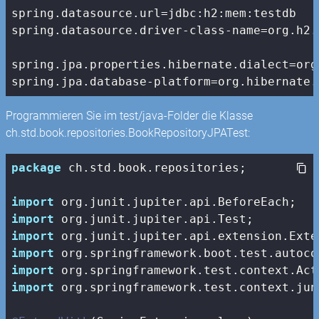
spring.datasource.url=jdbc:h2:mem:testdb

spring.datasource.driver-class-name=org.h2.D
spring.jpa.properties.hibernate.dialect=org
spring.jpa.database-platform=org.hibernate.
Programmieren Sie im test/java-Folder die Klasse
ch.std.book.repositories.BookRepositoryJPATest:
package
 ch.std.book.repositories;

import
import
import
import
import
import
 org.springframework.test.context.jun