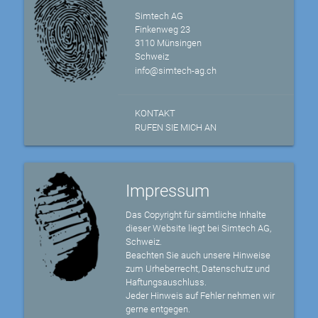
Simtech AG
Finkenweg 23
3110 Münsingen
Schweiz
info@simtech-ag.ch
KONTAKT
RUFEN SIE MICH AN
Impressum
Das Copyright für sämtliche Inhalte
dieser Website liegt bei Simtech AG,
Schweiz.
Beachten Sie auch unsere Hinweise
zum Urheberrecht, Datenschutz und
Haftungsauschluss.
Jeder Hinweis auf Fehler nehmen wir
gerne entgegen.