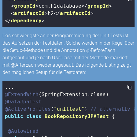
<
groupId
>
com.h2database
</
groupId
>
<
artifactId
>
h2
</
artifactId
>
</
dependency
>
Das schwierigste an der Programmierung der Unit Tests ist
das Aufsetzen der Testdaten. Solche werden in der Regel über
die Setup-Methode und die Annotation @BeforeEach
aufgebaut und je nach Use Case mit der Methode markiert
mit @AfterEach wieder abgebaut. Das folgende Listing zeigt
den möglichen Setup für die Testdaten:
@ExtendWith
@DataJpaTest
@ActiveProfiles
(
"unittest"
) 
// alternativ k
public
class
BookRepositoryJPATest
{

@Autowired