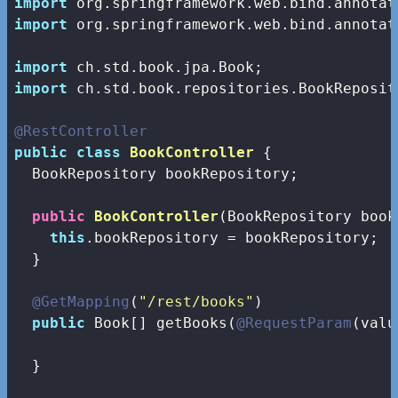
import
import
 org.springframework.web.bind.annotat
import
import
 ch.std.book.repositories.BookReposito
@RestController
public
class
BookController
{

  BookRepository bookRepository;

public
BookController
(BookRepository book
this
.bookRepository = bookRepository;

  }

@GetMapping
(
"/rest/books"
)

public
 Book[] getBooks(
@RequestParam
(valu
  }
