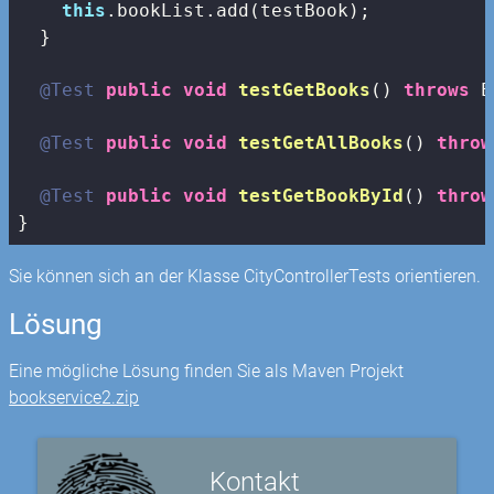
this
.bookList.add(testBook);

  }

@Test
public
void
testGetBooks
()
throws
 E
@Test
public
void
testGetAllBooks
()
throw
@Test
public
void
testGetBookById
()
throw
}
Sie können sich an der Klasse CityControllerTests orientieren.
Lösung
Eine mögliche Lösung finden Sie als Maven Projekt
bookservice2.zip
Kontakt