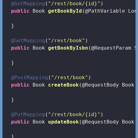
@GetMapping
(
"/rest/book/{id}"
)

public
 Book 
getBookById
(@PathVariable Lon
  }

@GetMapping
(
"/rest/book"
)

public
 Book 
getBookByIsbn
(@RequestParam S
  }

@PostMapping
(
"/rest/book"
)

public
 Book 
createBook
(@RequestBody Book 
  }

@PutMapping
(
"/rest/book/{id}"
)

public
 Book 
updateBook
(@RequestBody Book 
  }
