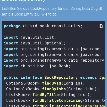
Erstellen Sie das BookRepository für den Spring Data Zugriff
auf die Book Entity z.B. wie folgt:
package
 ch.std.book.repositories;

import
import
import
import
import
import
 ch.std.book.jpa.Book;

public
interface
BookRepository
extends
Jpa
Optional<Book> 
findById
(Long id)
;

Optional<Book> 
findByIsbn
(String isbn)
;

List<Book> 
findByTitle
(String text)
;

List<Book> 
findByTitleContaining
(String te
List<Book> 
findByTitleContainingIgnoreCase