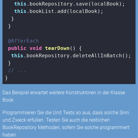
this
.bookRepository.save(localBook);

this
.bookList.add(localBook);

  }

 }

@AfterEach
public
void
tearDown
()
{

this
.bookRepository.deleteAllInBatch();

 }

// ...
}
Das Beispiel erwartet weitere Konstruktoren in der Klasse
Book.
Programmieren Sie die Unit Tests so aus, dass solche Sinn
und Zweck erfüllen. Testen Sie auch die restlichen
BookRepository Methoden, sofern Sie solche programmiert
haben.