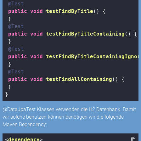
@Test
public
void
testFindByTitle
()
{

 }

@Test
public
void
testFindByTitleContaining
()
{

 }

@Test
public
void
testFindByTitleContainingIgnor
 }

@Test
public
void
testFindAllContaining
()
{

 }

}
@DataJpaTest Klassen verwenden die H2 Datenbank. Damit
wir solche benutzen können benötigen wir die folgende
Maven Dependency:
<
dependency
>