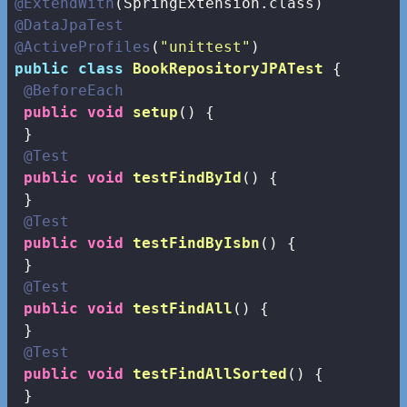
@ExtendWith
@DataJpaTest
@ActiveProfiles
(
"unittest"
public
class
BookRepositoryJPATest
{

@BeforeEach
public
void
setup
()
{

 }

@Test
public
void
testFindById
()
{

 }

@Test
public
void
testFindByIsbn
()
{

 }

@Test
public
void
testFindAll
()
{

 }

@Test
public
void
testFindAllSorted
()
{

 }
