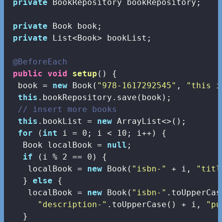
private
 BookRepository bookRepository;

private
 Book book;

private
 List<Book> bookList;

@BeforeEach
public
void
setup
()
{

  book = 
new
 Book(
"978-1617292545"
, 
"this i
this
.bookRepository.save(book);

// insert more books
this
.bookList = 
new
 ArrayList<>();

for
 (
int
 i = 
0
; i < 
10
; i++) {

   Book localBook = 
null
;

if
 (i % 
2
 == 
0
) {

    localBook = 
new
 Book(
"isbn-"
 + i, 
"titl
   } 
else
 {

    localBook = 
new
 Book(
"isbn-"
.toUpperCas
"description-"
.toUpperCase() + i, 
"pu
   }
