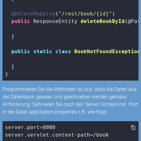
@DeleteMapping
(
"/rest/book/{id}"
)

public
 ResponseEntity 
deleteBookById
(@Pat
  }

public
static
class
BookNotFoundException
  }

}
Programmieren Sie die Methoden so aus, dass die Daten aus
der Datenbank gelesen und geschrieben werden gemäss
Anforderung. Definieren Sie noch den Server Context inkl. Port
in der Datei application.properties z.B. wie folgt:
server.port=8080

server.servlet.context-path=/book