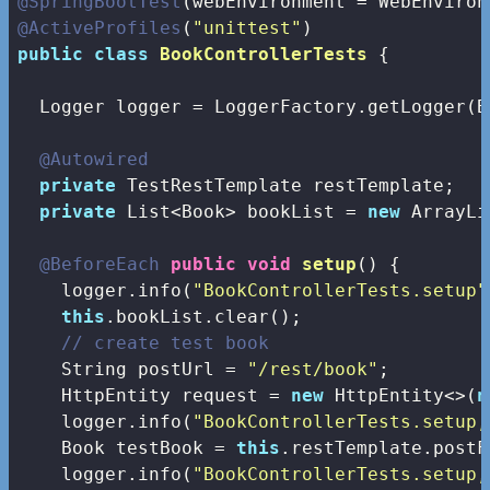
@SpringBootTest
@ActiveProfiles
(
"unittest"
public
class
BookControllerTests
{

  Logger logger = LoggerFactory.getLogger(B
@Autowired
private
 TestRestTemplate restTemplate;

private
 List<Book> bookList = 
new
 ArrayLi
@BeforeEach
public
void
setup
()
{  

    logger.info(
"BookControllerTests.setup"
this
.bookList.clear();

// create test book
    String postUrl = 
"/rest/book"
;

    HttpEntity
 request = 
new
 HttpEntity<>(
n
    logger.info(
"BookControllerTests.setup,
    Book testBook = 
this
.restTemplate.postF
    logger.info(
"BookControllerTests.setup,