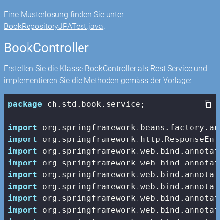
Eine Musterlösung finden Sie unter
BookRepositoryJPATest.java
.
BookController
Erstellen Sie die Klasse BookController als Rest Service und
implementieren Sie die Methoden gemäss der Vorlage:
package
 ch.std.book.service;

import
import
import
import
import
import
import
import