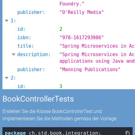
BookControllerTests
Erstellen Sie die Klasse BookControllerTest und
implementieren Sie die Methoden gemäss der Vorlage:
package
 ch.std.book.integration;
