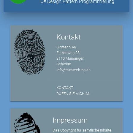
C# Design Pattern Programmierung
Kontakt
Simtech AG
Finkenweg 23
3110 Münsingen
Schweiz
info@simtech-ag.ch
KONTAKT
RUFEN SIE MICH AN
Impressum
Das Copyright für sämtliche Inhalte